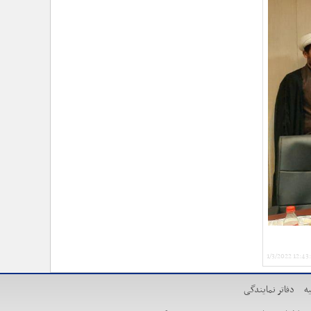
›
۱۰۰ روز اقتدارِ میدانی؛ حماسهِ ماندن در عهدِ نصرت
›
تأکید حجت‌الاسلام‌والمسلمین معزی بر تدوین محتوای
کاربردی و ترویج «هلال‌شناسی»/ مشارکت بیش از ۱۳
هزار امدادگر در دوره‌های معرفتی
›
تشریح برنامه‌های سفر معاون فرهنگی حوزه نمایندگی
ولی‌فقیه هلال‌احمر به استان گلستان/ از تجلیل نجاتگران
بندر ترکمن تا دیدار با خانواده شهید «علیرضا خمر»
›
بازخوانی شخصیت و مکتب امام خمینی از منظر رهبر
شهید/ حجت الاسلام معزی: امام خمینی فقط متعلق به
ایران نبود؛ او جهان اسلام را تکان داد
›
اسامی برندگان مسابقه کشوری «نگارش شب‌های
بعثت» اعلام شد/ پیشتازی کرمانشاه و خراسان رضوی در
مشارکت
1/3/2022 12:4
ه
دفاتر نمایندگی