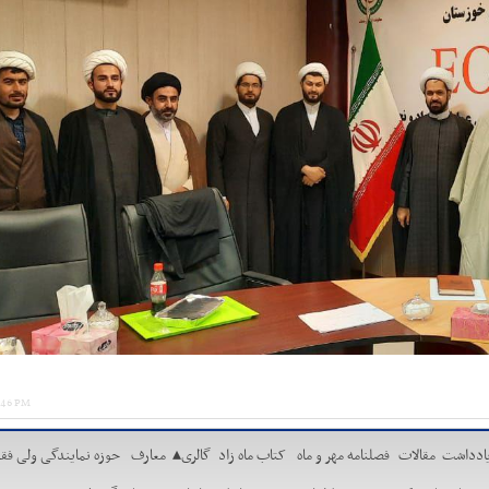
3:46 PM
ادداشت
مقالات
فصلنامه مهر و ماه
کتاب ماه زاد
گالری
▴
معارف
حوزه نمایندگی ولی فقی