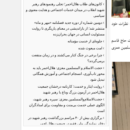
›
کانون‌های طلاب هلال‌احمر؛ تجلی رهنمودهای رهبر
شهید انقلاب در میدان خدمات اجتماعی و هدایت معنوی و
سیاسی
›
ه نظرات خود
دومین شماره از دوره جدید فصلنامه «مهر و ماه»
منتشر شد؛ از بازاندیشی در معنای یاریگری تا روایت
مسئولیت انسانی در جهان بحران‌زده
ت حاج قاسم
›
جلوه‌ای از خدمت مؤمنانه
سلمین معزی
›
امت مبعوث شده
›
چرا برخی در جنگ کنار می‌کشند و در زمان منفعت
برمی‌گردند؟
›
حجت الاسلام و المسلمین معزی: هلال‌احمر باید به
محور تاب‌آوری، انسجام اجتماعی و آموزش همگانی
تبدیل شود
›
روایت ایثار و خدمت؛ کارنامه درخشان جمعیت
هلال‌احمر در آزمون بزرگ وداع با رهبر شهید
›
حجت‌الاسلام‌والمسلمین معزی: سیره رهبر شهید،
الگوی عملی خدمت بی‌منت و مقاومت برای امدادگران
است
›
برگزاری بیش از ۴۰ مراسم بزرگداشت رهبر شهید در
دفاتر نمایندگی ولی فقیه در جمعیت هلال احمر