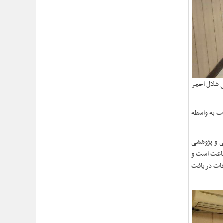
›
شهید امام سیدعلی خامنه‌ای مردی از جنس انسان ۲۵۰
ساله
›
امتداد حماسه‌ی خدمت در مسیر تشییع و تدفین امام
شهید؛ از «قم» تا «مشهدالرضا (ع)»
›
تجلی خدمت مومنانه؛ گزارش اقدامات فرهنگی و
امدادی حوزه نمایندگی ولی‌فقیه در هلال‌احمر در آیین وداع
و تشییع پیکر مطهر رهبر شهید
›
حجت‌الاسلام والمسلمین محمدحسین معزی: بعثت
 هلال احمر
امروز مردم ایران تنها در قاب قیام عاشورا قابل تفسیر
است
›
آمادگی همه‌جانبه معاونت فرهنگی حوزه نمایندگی
ات به واسطه
ولی‌فقیه هلال‌احمر برای خدمت‌رسانی در مراسم تشییع
پیکر مطهر رهبر شهید
›
ی و پژوهشی
طنین نوای حسینی در ساختمان صلح؛ ویژه‌برنامه‌های
عزاداری دهه اول محرم در هلال‌احمر آغاز شد
جماعت است و
›
نماینده ولی‌فقیه در هلال‌احمر: حراست اثرگذار، پشتوانه
عات دریافت
سرمایه اجتماعی است / هدف حکومت اسلامی، ساخت
جامعه‌ای برای «خلیفه‌الله» شدن انسان‌هاست
›
تأکید نماینده ولی‌فقیه در هلال‌احمر بر هدفمندی
برنامه‌های محرم / عزاداری‌ها نیازمند توجه همزمان به
ابعاد «معرفتی» و «عاطفی» است