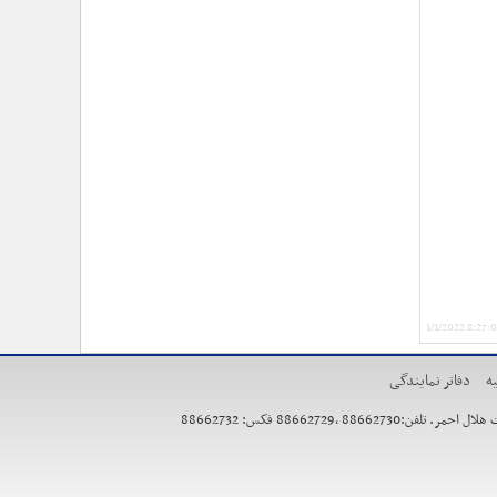
1/1/2022 8:27:
ه
دفاتر نمایندگی
886627 فکس: 88662732