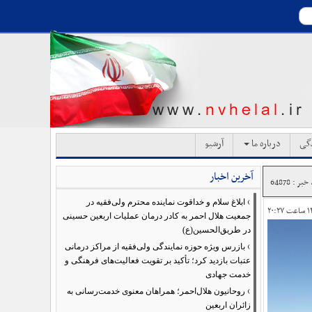
دگی
درباره ما
آرشیو
آخرین اخبار
بر : 64878
›
ابلاغ سلام و خداقوت نماینده محترم ولی‌فقیه در
جمعیت هلال احمر به کادر درمان عملیات اربعین حسینی
در طریق‌الحسین(ع)
›
بازرس ویژه حوزه نمایندگی ولی‌فقیه از مراکز درمانی
عتبات بازدید کرد؛ تأکید بر تقویت فعالیت‌های فرهنگی و
خدمت جهادی
›
روحانیون هلال‌احمر؛ همراهان معنوی خدمت‌رسانی به
زائران اربعین