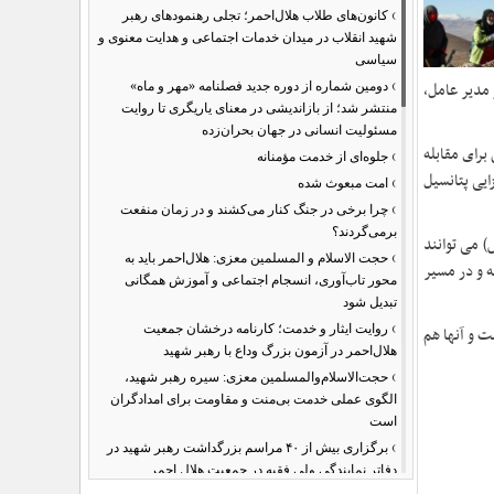
›
کانون‌های طلاب هلال‌احمر؛ تجلی رهنمودهای رهبر
شهید انقلاب در میدان خدمات اجتماعی و هدایت معنوی و
سیاسی
›
 مدیر عامل،
دومین شماره از دوره جدید فصلنامه «مهر و ماه»
منتشر شد؛ از بازاندیشی در معنای یاریگری تا روایت
مسئولیت انسانی در جهان بحران‌زده
برای مقابله
›
جلوه‌ای از خدمت مؤمنانه
ایی پتانسیل
›
امت مبعوث شده
›
چرا برخی در جنگ کنار می‌کشند و در زمان منفعت
برمی‌گردند؟
) می توانند
›
حجت الاسلام و المسلمین معزی: هلال‌احمر باید به
ه و در مسیر
محور تاب‌آوری، انسجام اجتماعی و آموزش همگانی
تبدیل شود
›
روایت ایثار و خدمت؛ کارنامه درخشان جمعیت
ت و آنها هم
هلال‌احمر در آزمون بزرگ وداع با رهبر شهید
›
حجت‌الاسلام‌والمسلمین معزی: سیره رهبر شهید،
الگوی عملی خدمت بی‌منت و مقاومت برای امدادگران
است
›
برگزاری بیش از ۴۰ مراسم بزرگداشت رهبر شهید در
دفاتر نمایندگی ولی فقیه در جمعیت هلال احمر