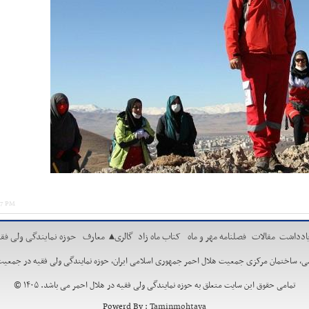
07 PM
ادداشت
مقالات
فصلنامه مهر و ماه
کتاب ماه زاد
گالری
▴
معارف
حوزه نمایندگی ولی فقی
مان مرکزی جمعیت هلال احمر جمهوری اسلامی ایران، حوزه نمایندگی ولی فقیه در جمعیت هلال احمر. تلفن:88662730 ،29
تمامی حقوق این سایت متعلق به حوزه نمایندگی ولی فقیه در هلال احمر می باشد. ۱۴۰۵ ©
Powerd By :
Taminmohtava