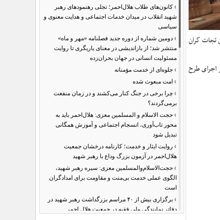
›
کانون‌های طلاب هلال‌احمر؛ تجلی رهنمودهای رهبر
شهید انقلاب در میدان خدمات اجتماعی و هدایت معنوی و
سیاسی
›
ن تجات گران
دومین شماره از دوره جدید فصلنامه «مهر و ماه»
منتشر شد؛ از بازاندیشی در معنای یاریگری تا روایت
مسئولیت انسانی در جهان بحران‌زده
ر اجرای طرح
›
جلوه‌ای از خدمت مؤمنانه
›
امت مبعوث شده
›
چرا برخی در جنگ کنار می‌کشند و در زمان منفعت
برمی‌گردند؟
›
حجت الاسلام و المسلمین معزی: هلال‌احمر باید به
محور تاب‌آوری، انسجام اجتماعی و آموزش همگانی
تبدیل شود
›
روایت ایثار و خدمت؛ کارنامه درخشان جمعیت
هلال‌احمر در آزمون بزرگ وداع با رهبر شهید
›
حجت‌الاسلام‌والمسلمین معزی: سیره رهبر شهید،
الگوی عملی خدمت بی‌منت و مقاومت برای امدادگران
است
›
برگزاری بیش از ۴۰ مراسم بزرگداشت رهبر شهید در
دفاتر نمایندگی ولی فقیه در جمعیت هلال احمر