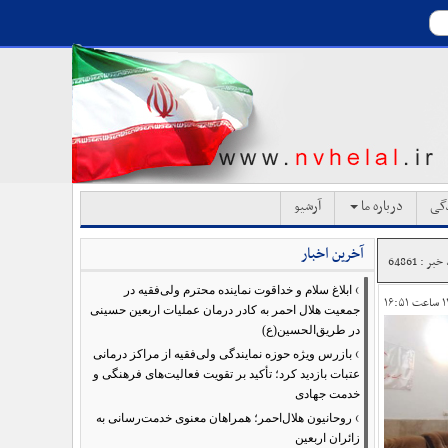
دگی
درباره ما
آرشیو
آخرین اخبار
بر : 64861
›
ابلاغ سلام و خداقوت نماینده محترم ولی‌فقیه در
جمعیت هلال احمر به کادر درمان عملیات اربعین حسینی
در طریق‌الحسین(ع)
›
بازرس ویژه حوزه نمایندگی ولی‌فقیه از مراکز درمانی
عتبات بازدید کرد؛ تأکید بر تقویت فعالیت‌های فرهنگی و
خدمت جهادی
›
روحانیون هلال‌احمر؛ همراهان معنوی خدمت‌رسانی به
زائران اربعین