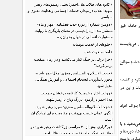
›
کانون‌های طلاب هلال‌احمر؛ تجلی رهنمودهای رهبر
شهید انقلاب در میدان خدمات اجتماعی و هدایت معنوی و
سیاسی
›
ر حادثه خیز
دومین شماره از دوره جدید فصلنامه «مهر و ماه»
منتشر شد؛ از بازاندیشی در معنای یاریگری تا روایت
مسئولیت انسانی در جهان بحران‌زده
ور می‌بایست
›
جلوه‌ای از خدمت مؤمنانه
›
امت مبعوث شده
›
چرا برخی در جنگ کنار می‌کشند و در زمان منفعت
ادث و سوانح
برمی‌گردند؟
›
حجت الاسلام و المسلمین معزی: هلال‌احمر باید به
 کرد و گفت:
محور تاب‌آوری، انسجام اجتماعی و آموزش همگانی
تبدیل شود
د و این امر
›
روایت ایثار و خدمت؛ کارنامه درخشان جمعیت
هلال‌احمر در آزمون بزرگ وداع با رهبر شهید
تواند افراد
›
حجت‌الاسلام‌والمسلمین معزی: سیره رهبر شهید،
الگوی عملی خدمت بی‌منت و مقاومت برای امدادگران
است
ی‌دهید و یا
›
برگزاری بیش از ۴۰ مراسم بزرگداشت رهبر شهید در
، دوره‌ها و
دفاتر نمایندگی ولی فقیه در جمعیت هلال احمر
سازی داشته