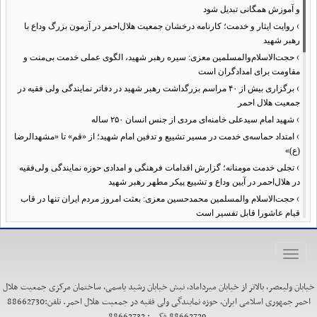
و آموزش همگانی تبدیل شود
›
روایت ایثار و خدمت؛ کارنامه درخشان جمعیت هلال‌احمر در آزمون بزرگ وداع با
رهبر شهید
›
حجت‌الاسلام‌والمسلمین معزی: سیره رهبر شهید، الگوی عملی خدمت بی‌منت و
مقاومت برای امدادگران است
›
برگزاری بیش از ۴۰ مراسم بزرگداشت رهبر شهید در دفاتر نمایندگی ولی فقیه در
جمعیت هلال احمر
›
شهید امام سیدعلی خامنه‌ای مردی از جنس انسان ۲۵۰ ساله
›
امتداد حماسه‌ی خدمت در مسیر تشییع و تدفین امام شهید؛ از «قم» تا «مشهدالرضا
(ع)»
›
تجلی خدمت مومنانه؛ گزارش اقدامات فرهنگی و امدادی حوزه نمایندگی ولی‌فقیه
در هلال‌احمر در آیین وداع و تشییع پیکر مطهر رهبر شهید
›
حجت‌الاسلام والمسلمین محمدحسین معزی: بعثت امروز مردم ایران تنها در قاب
قیام عاشورا قابل تفسیر است
›
آمادگی همه‌جانبه معاونت فرهنگی حوزه نمایندگی ولی‌فقیه هلال‌احمر برای
خدمت‌رسانی در مراسم تشییع پیکر مطهر رهبر شهید
Toggle
›
طنین نوای حسینی در ساختمان صلح؛ ویژه‌برنامه‌های عزاداری دهه اول محرم در
navigation
هلال‌احمر آغاز شد
خیابان ولیعصر، بالاتر از خیابان میرداماد، نبش خیابان رشید یاسمی، ساختمان مرکزی جمعیت هلال
›
نماینده ولی‌فقیه در هلال‌احمر: حراست اثرگذار، پشتوانه سرمایه اجتماعی است /
احمر جمهوری اسلامی ایران، حوزه نمایندگی ولی فقیه در جمعیت هلال احمر. تلفن:88662730
هدف حکومت اسلامی، ساخت جامعه‌ای برای «خلیفه‌الله» شدن انسان‌هاست