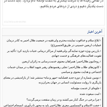
در تمامی زمینه ها با سرعت بیشتری به سمت توسعه گام بردارد. باید دست در
دست یکدیگر دهیم و دردی از دردهای مردم بکاهیم
.
12/4/2021 1:09:00 PM
آخرین اخبار
›
ابلاغ سلام و خداقوت نماینده محترم ولی‌فقیه در جمعیت هلال احمر به کادر درمان
عملیات اربعین حسینی در طریق‌الحسین(ع)
›
بازرس ویژه حوزه نمایندگی ولی‌فقیه از مراکز درمانی عتبات بازدید کرد؛ تأکید بر
تقویت فعالیت‌های فرهنگی و خدمت جهادی
›
روحانیون هلال‌احمر؛ همراهان معنوی خدمت‌رسانی به زائران اربعین
›
کانون‌های طلاب هلال‌احمر؛ تجلی رهنمودهای رهبر شهید انقلاب در میدان خدمات
اجتماعی و هدایت معنوی و سیاسی
›
دومین شماره از دوره جدید فصلنامه «مهر و ماه» منتشر شد؛ از بازاندیشی در معنای
یاریگری تا روایت مسئولیت انسانی در جهان بحران‌زده
›
جلوه‌ای از خدمت مؤمنانه
›
امت مبعوث شده
›
چرا برخی در جنگ کنار می‌کشند و در زمان منفعت برمی‌گردند؟
›
حجت الاسلام و المسلمین معزی: هلال‌احمر باید به محور تاب‌آوری، انسجام اجتماعی