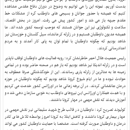
بدست آوریم. نمونه این را می توانیم به وضوح در دوران دفاع مقدس مشاهده
کنیم که همیشه با حضور جوانان و بسیجی های داوطلب گره از مشکلات خط
مقدم جبهه باز می شد و امور کشور پیش می رفت. امروز در بخش اقتصاد،
سلامت و تکنولوژی نیز این جوانان هستند که موجب توسعه کشور شده اند. ما
همیشه مدیون داوطلبان هستیم و در زلزله کرمانشاه، سیل گلستان و خوزستان نیز
شاهد بودیم که چگونه داوطلبان با تمام توان به پای کار آمدند و به مردم
امدادرسانی کردند
.
رئیس جمعیت هلال احمر خاطرنشان کرد: رویه فعالیت های داوطلبان توقف ناپذیر
است و در زلزله اندیکا نیز شاهد بودیم که باز هم در صحنه حاضر بوده و در تمامی
زمینه ها به متاثرین از زلزله یاری رساندند. این از خودگذشتگی صرفا معطوف به
حوادث نبوده و ما در ایام شیوع کرونا شاهد بودیم که چگونه داوطلبان در حوزه
درمان جانفشانی کردند. در آن برهه زمانی ما در اورژانس کشور خدمت می کردیم
و با همت همکاران اورژانس این نیروهای داوطلب به خوبی سازمان دهی شده و
آموزش دیدند که نقش مهمی در مهار کرونا داشتند
.
کولیوند تصریح کرد: داوطلبان در قالب طرح شهید سلیمانی نیز نقش مهمی در
مهار بیماری کرونا داشتند و کاهش ابتلا به کرونا امروز بواسطه تلاش های کادر
درمان و داوطلبان صورت گرفته است. مشخصا با حمایت داوطلبان کشور می تواند