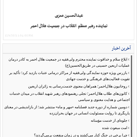
عبدالحسین معزی
نماینده رهبر معظم انقلاب در جمعیت هلال احمر
12/5/2021 1:04:08 PM
آخرین اخبار
›
ابلاغ سلام و خداقوت نماینده محترم ولی‌فقیه در جمعیت هلال احمر به کادر درمان
عملیات اربعین حسینی در طریق‌الحسین(ع)
›
بازرس ویژه حوزه نمایندگی ولی‌فقیه از مراکز درمانی عتبات بازدید کرد؛ تأکید بر
تقویت فعالیت‌های فرهنگی و خدمت جهادی
›
روحانیون هلال‌احمر؛ همراهان معنوی خدمت‌رسانی به زائران اربعین
›
کانون‌های طلاب هلال‌احمر؛ تجلی رهنمودهای رهبر شهید انقلاب در میدان خدمات
اجتماعی و هدایت معنوی و سیاسی
›
دومین شماره از دوره جدید فصلنامه «مهر و ماه» منتشر شد؛ از بازاندیشی در معنای
یاریگری تا روایت مسئولیت انسانی در جهان بحران‌زده
›
جلوه‌ای از خدمت مؤمنانه
›
امت مبعوث شده
›
چرا برخی در جنگ کنار می‌کشند و در زمان منفعت برمی‌گردند؟