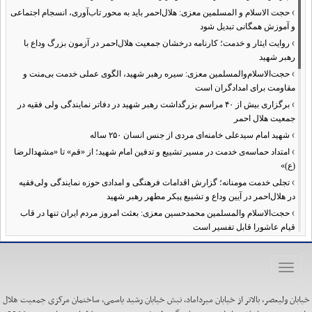
›
حجت الاسلام و المسلمین معزی: هلال‌احمر باید به محور تاب‌آوری، انسجام اجتماعی
و آموزش همگانی تبدیل شود
›
روایت ایثار و خدمت؛ کارنامه درخشان جمعیت هلال‌احمر در آزمون بزرگ وداع با
رهبر شهید
›
حجت‌الاسلام‌والمسلمین معزی: سیره رهبر شهید، الگوی عملی خدمت بی‌منت و
مقاومت برای امدادگران است
›
برگزاری بیش از ۴۰ مراسم بزرگداشت رهبر شهید در دفاتر نمایندگی ولی فقیه در
جمعیت هلال احمر
›
شهید امام سیدعلی خامنه‌ای مردی از جنس انسان ۲۵۰ ساله
›
امتداد حماسه‌ی خدمت در مسیر تشییع و تدفین امام شهید؛ از «قم» تا «مشهدالرضا
(ع)»
›
تجلی خدمت مومنانه؛ گزارش اقدامات فرهنگی و امدادی حوزه نمایندگی ولی‌فقیه
در هلال‌احمر در آیین وداع و تشییع پیکر مطهر رهبر شهید
›
حجت‌الاسلام والمسلمین محمدحسین معزی: بعثت امروز مردم ایران تنها در قاب
قیام عاشورا قابل تفسیر است
›
آمادگی همه‌جانبه معاونت فرهنگی حوزه نمایندگی ولی‌فقیه هلال‌احمر برای
خدمت‌رسانی در مراسم تشییع پیکر مطهر رهبر شهید
Toggle
›
طنین نوای حسینی در ساختمان صلح؛ ویژه‌برنامه‌های عزاداری دهه اول محرم در
navigation
هلال‌احمر آغاز شد
خیابان ولیعصر، بالاتر از خیابان میرداماد، نبش خیابان رشید یاسمی، ساختمان مرکزی جمعیت هلال
›
نماینده ولی‌فقیه در هلال‌احمر: حراست اثرگذار، پشتوانه سرمایه اجتماعی است /