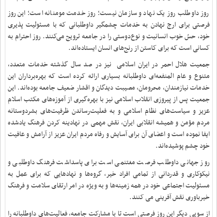
روز داوطلب روز یک نهاد و سازمان نیست؛ روز خدمت مومنانه است؛ این روز
فرصتی برای ارج نهادن به خدمات چشمگیر داوطلبانی که با مسئولیت پذیری
خود، حسّ خوب انسانیت و نوع‌دوستی را در جامعه ترویج می‌کنند. روز احترام به
کسانی است که برای کاستن از رنج‌های انسان ایستاده‌اند.
جمعیت هلال احمر در ایران اسلامی نیز در صد سال گذشته خدمات متعدد،
متنوع و عام المنفعه‌ای داوطلبانه بسیاری ارائه کرده است که بهره‌برداران این
خدمات نیازمندان، محرومان، مصیبت دیدگان و اقشار ضعیف جامعه بوده‌اند. این
جمعیت پس از پیروزی انقلاب اسلامی نیز با بهره‌گیری از آموزه‌های مکتب اسلام
عزیز و سیاست‌های نظام اسلامی و به فعلیت‌رساندن ظرفیت‌های بشردوستانه
مردم مؤمن و همیشه انقلابی ایران، نقش مهمی در نهادینه کردن فرهنگ یادشده
ایفا نموده است و اعضای آن برای آسایش و رفاه مردم ایران عزیز از آرامش و عافیت
خود چشم پوشیده‌اند.
روز جهانی داوطلب فرصت مغتنمی است برای پاسداشت فرهنگ داوطلبی و
نیکوکاری و قدردانی از تمامی افراد خیر، گروه‌ها و نهادهایی که برای عمل به
مسئولیت اجتماعی خود در همه زمینه‌ها و به ویژه در امر ارتقای سلامت و فرهنگ
خیرباوری نقش آفرینی می ‌کنند.
از سویی دیگر این روز فرصتی است تا با مشارکت جامعه، فعالیت‌های داوطلبانه را