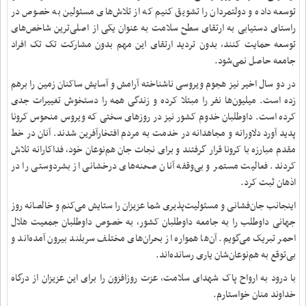
توسعه داده و دولتمردان را تشویق کنیم که از تلاش‌های مسئولین به خصوص در
راستای دستیابی به ارتقای سطح سلامت به عنوان یکی از اصلی‌ترین شاخص‌های
توسعه حمایت کنند،‌ بدون تردید ارتقای این مهم بدون مشارکت تک تک افراد
جامعه حاصل نمی‌شود.
در دو سال اخیر نیز هجوم ویروسی ناشناخته آرامش و آسایش ساکنان زمین را برهم
زده است. میلیون‌ها نفر را مبتلا کرده و‌ زندگی همه را دستخوش تغییرات جدی
کرده است. داوطلبان خدوم کشور نیز در روزهای سختی که ویروس منحوس کرونا
پدید آورد دلاورانه و مجاهدانه در خدمت به مردم افتخارآفرین شدند. آنان در خط
‌مقدم مبارزه با کرونا قرار گرفتند و برای نجات جان هم‌نوعان خود، فداکارانه تلاش
کردند. فعالیت مستمر و بی‌وقفه آنان صحنه‌های درخشانی از بشردوستی را در
اذهان ثبت کرد.
اینجانب جان‌فشانی و مسئولیت‌پذیری شما عزیزان را ستایش می‌کنم و خالصانه روز
جهانی داوطلب را به جامعه داوطلبان کشور، به خصوص داوطلبان جمعیت هلال
احمر تبریک می‌گویم. آن‌ها همواره از بحران‌های مختلف سربلند بیرون آمده‌اند و
بی‌توقع به هم‌نوعان‌شان یاری رسانده‌اند.
با درود به ارواح پاک شهدای سلامت، عزت روزافزون را برای این عزیزان از درگاه
خداوند منان خواستارم.