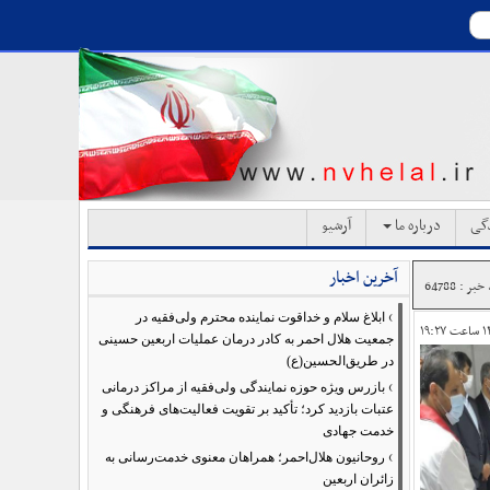
دگی
درباره ما
آرشیو
آخرین اخبار
بر : 64788
›
ابلاغ سلام و خداقوت نماینده محترم ولی‌فقیه در
جمعیت هلال احمر به کادر درمان عملیات اربعین حسینی
در طریق‌الحسین(ع)
›
بازرس ویژه حوزه نمایندگی ولی‌فقیه از مراکز درمانی
عتبات بازدید کرد؛ تأکید بر تقویت فعالیت‌های فرهنگی و
خدمت جهادی
›
روحانیون هلال‌احمر؛ همراهان معنوی خدمت‌رسانی به
زائران اربعین