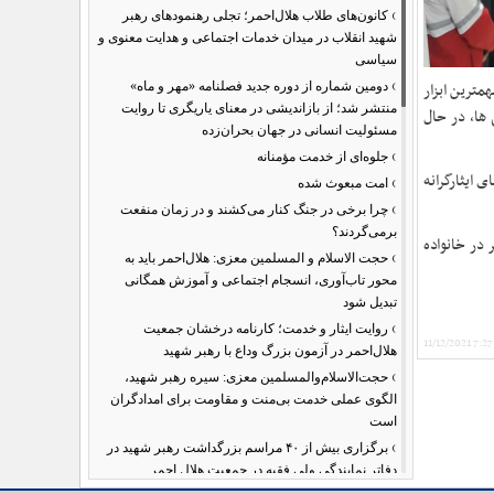
›
کانون‌های طلاب هلال‌احمر؛ تجلی رهنمودهای رهبر
شهید انقلاب در میدان خدمات اجتماعی و هدایت معنوی و
سیاسی
›
مترین ابزار
دومین شماره از دوره جدید فصلنامه «مهر و ماه»
منتشر شد؛ از بازاندیشی در معنای یاریگری تا روایت
 ها، در حال
مسئولیت انسانی در جهان بحران‌زده
›
جلوه‌ای از خدمت مؤمنانه
 ایثارگرانه
›
امت مبعوث شده
›
چرا برخی در جنگ کنار می‌کشند و در زمان منفعت
برمی‌گردند؟
در خانواده
›
حجت الاسلام و المسلمین معزی: هلال‌احمر باید به
محور تاب‌آوری، انسجام اجتماعی و آموزش همگانی
تبدیل شود
›
روایت ایثار و خدمت؛ کارنامه درخشان جمعیت
11/12/2021 7:2
هلال‌احمر در آزمون بزرگ وداع با رهبر شهید
›
حجت‌الاسلام‌والمسلمین معزی: سیره رهبر شهید،
الگوی عملی خدمت بی‌منت و مقاومت برای امدادگران
است
›
برگزاری بیش از ۴۰ مراسم بزرگداشت رهبر شهید در
دفاتر نمایندگی ولی فقیه در جمعیت هلال احمر