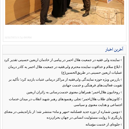
11/11/2021 3:24:09 PM
آخرین اخبار
›
نماینده ولی فقیه در جمعیت هلال احمر در پیامی از خادمان اربعین حسینی تقدیر کرد
›
ابلاغ سلام و خداقوت نماینده محترم ولی‌فقیه در جمعیت هلال احمر به کادر درمان
عملیات اربعین حسینی در طریق‌الحسین(ع)
›
بازرس ویژه حوزه نمایندگی ولی‌فقیه از مراکز درمانی عتبات بازدید کرد؛ تأکید بر
تقویت فعالیت‌های فرهنگی و خدمت جهادی
›
روحانیون هلال‌احمر؛ همراهان معنوی خدمت‌رسانی به زائران اربعین
›
کانون‌های طلاب هلال‌احمر؛ تجلی رهنمودهای رهبر شهید انقلاب در میدان خدمات
اجتماعی و هدایت معنوی و سیاسی
›
دومین شماره از دوره جدید فصلنامه «مهر و ماه» منتشر شد؛ از بازاندیشی در معنای
یاریگری تا روایت مسئولیت انسانی در جهان بحران‌زده
›
جلوه‌ای از خدمت مؤمنانه