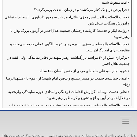
›
امت مبعوث شده
›
چرا برخی در جنگ کنار می‌کشند و در زمان منفعت برمی‌گردند؟
›
حجت الاسلام و المسلمین معزی: هلال‌احمر باید به محور تاب‌آوری، انسجام اجتماعی
و آموزش همگانی تبدیل شود
›
روایت ایثار و خدمت؛ کارنامه درخشان جمعیت هلال‌احمر در آزمون بزرگ وداع با
رهبر شهید
›
حجت‌الاسلام‌والمسلمین معزی: سیره رهبر شهید، الگوی عملی خدمت بی‌منت و
مقاومت برای امدادگران است
›
برگزاری بیش از ۴۰ مراسم بزرگداشت رهبر شهید در دفاتر نمایندگی ولی فقیه در
جمعیت هلال احمر
›
شهید امام سیدعلی خامنه‌ای مردی از جنس انسان ۲۵۰ ساله
›
امتداد حماسه‌ی خدمت در مسیر تشییع و تدفین امام شهید؛ از «قم» تا «مشهدالرضا
(ع)»
›
تجلی خدمت مومنانه؛ گزارش اقدامات فرهنگی و امدادی حوزه نمایندگی ولی‌فقیه
در هلال‌احمر در آیین وداع و تشییع پیکر مطهر رهبر شهید
›
حجت‌الاسلام والمسلمین محمدحسین معزی: بعثت امروز مردم ایران تنها در قاب
قیام عاشورا قابل تفسیر است
›
آمادگی همه‌جانبه معاونت فرهنگی حوزه نمایندگی ولی‌فقیه هلال‌احمر برای
Toggle
خدمت‌رسانی در مراسم تشییع پیکر مطهر رهبر شهید
navigation
›
طنین نوای حسینی در ساختمان صلح؛ ویژه‌برنامه‌های عزاداری دهه اول محرم در
خیابان ولیعصر، بالاتر از خیابان میرداماد، نبش خیابان رشید یاسمی، ساختمان مرکزی جمعیت هلال