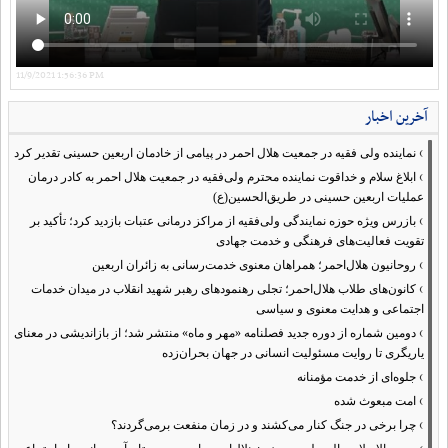
11/9/2021 1:56:36 PM
آخرین اخبار
›
نماینده ولی فقیه در جمعیت هلال احمر در پیامی از خادمان اربعین حسینی تقدیر کرد
›
ابلاغ سلام و خداقوت نماینده محترم ولی‌فقیه در جمعیت هلال احمر به کادر درمان
عملیات اربعین حسینی در طریق‌الحسین(ع)
›
بازرس ویژه حوزه نمایندگی ولی‌فقیه از مراکز درمانی عتبات بازدید کرد؛ تأکید بر
تقویت فعالیت‌های فرهنگی و خدمت جهادی
›
روحانیون هلال‌احمر؛ همراهان معنوی خدمت‌رسانی به زائران اربعین
›
کانون‌های طلاب هلال‌احمر؛ تجلی رهنمودهای رهبر شهید انقلاب در میدان خدمات
اجتماعی و هدایت معنوی و سیاسی
›
دومین شماره از دوره جدید فصلنامه «مهر و ماه» منتشر شد؛ از بازاندیشی در معنای
یاریگری تا روایت مسئولیت انسانی در جهان بحران‌زده
›
جلوه‌ای از خدمت مؤمنانه
›
امت مبعوث شده
›
چرا برخی در جنگ کنار می‌کشند و در زمان منفعت برمی‌گردند؟