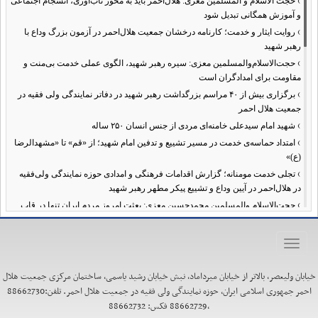
›
حجت الاسلام و المسلمین معزی: هلال‌احمر باید به محور تاب‌آوری، انسجام اجتماعی
و آموزش همگانی تبدیل شود
›
روایت ایثار و خدمت؛ کارنامه درخشان جمعیت هلال‌احمر در آزمون بزرگ وداع با
رهبر شهید
›
حجت‌الاسلام‌والمسلمین معزی: سیره رهبر شهید، الگوی عملی خدمت بی‌منت و
مقاومت برای امدادگران است
›
برگزاری بیش از ۴۰ مراسم بزرگداشت رهبر شهید در دفاتر نمایندگی ولی فقیه در
جمعیت هلال احمر
›
شهید امام سیدعلی خامنه‌ای مردی از جنس انسان ۲۵۰ ساله
›
امتداد حماسه‌ی خدمت در مسیر تشییع و تدفین امام شهید؛ از «قم» تا «مشهدالرضا
(ع)»
›
تجلی خدمت مومنانه؛ گزارش اقدامات فرهنگی و امدادی حوزه نمایندگی ولی‌فقیه
در هلال‌احمر در آیین وداع و تشییع پیکر مطهر رهبر شهید
›
حجت‌الاسلام والمسلمین محمدحسین معزی: بعثت امروز مردم ایران تنها در قاب
قیام عاشورا قابل تفسیر است
›
آمادگی همه‌جانبه معاونت فرهنگی حوزه نمایندگی ولی‌فقیه هلال‌احمر برای
Toggle
خدمت‌رسانی در مراسم تشییع پیکر مطهر رهبر شهید
navigation
›
طنین نوای حسینی در ساختمان صلح؛ ویژه‌برنامه‌های عزاداری دهه اول محرم در
خیابان ولیعصر، بالاتر از خیابان میرداماد، نبش خیابان رشید یاسمی، ساختمان مرکزی جمعیت هلال
هلال‌احمر آغاز شد
احمر جمهوری اسلامی ایران، حوزه نمایندگی ولی فقیه در جمعیت هلال احمر. تلفن:88662730
›
نماینده ولی‌فقیه در هلال‌احمر: حراست اثرگذار، پشتوانه سرمایه اجتماعی است /
،88662729 فکس: 88662732
هدف حکومت اسلامی، ساخت جامعه‌ای برای «خلیفه‌الله» شدن انسان‌هاست