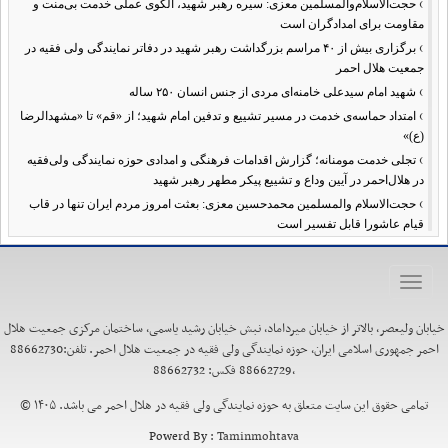
›
حجت‌الاسلام‌والمسلمین معزی: سیره رهبر شهید، الگوی عملی خدمت بی‌منت و
مقاومت برای امدادگران است
›
برگزاری بیش از ۴۰ مراسم بزرگداشت رهبر شهید در دفاتر نمایندگی ولی فقیه در
جمعیت هلال احمر
›
شهید امام سیدعلی خامنه‌ای مردی از جنس انسان ۲۵۰ ساله
›
امتداد حماسه‌ی خدمت در مسیر تشییع و تدفین امام شهید؛ از «قم» تا «مشهدالرضا
(ع)»
›
تجلی خدمت مومنانه؛ گزارش اقدامات فرهنگی و امدادی حوزه نمایندگی ولی‌فقیه
در هلال‌احمر در آیین وداع و تشییع پیکر مطهر رهبر شهید
›
حجت‌الاسلام والمسلمین محمدحسین معزی: بعثت امروز مردم ایران تنها در قاب
قیام عاشورا قابل تفسیر است
›
آمادگی همه‌جانبه معاونت فرهنگی حوزه نمایندگی ولی‌فقیه هلال‌احمر برای
خدمت‌رسانی در مراسم تشییع پیکر مطهر رهبر شهید
Toggle
›
طنین نوای حسینی در ساختمان صلح؛ ویژه‌برنامه‌های عزاداری دهه اول محرم در
navigation
هلال‌احمر آغاز شد
خیابان ولیعصر، بالاتر از خیابان میرداماد، نبش خیابان رشید یاسمی، ساختمان مرکزی جمعیت هلال
›
نماینده ولی‌فقیه در هلال‌احمر: حراست اثرگذار، پشتوانه سرمایه اجتماعی است /
احمر جمهوری اسلامی ایران، حوزه نمایندگی ولی فقیه در جمعیت هلال احمر. تلفن:88662730
هدف حکومت اسلامی، ساخت جامعه‌ای برای «خلیفه‌الله» شدن انسان‌هاست
،88662729 فکس: 88662732
›
تأکید نماینده ولی‌فقیه در هلال‌احمر بر هدفمندی برنامه‌های محرم / عزاداری‌ها
نیازمند توجه همزمان به ابعاد «معرفتی» و «عاطفی» است
تمامی حقوق این سایت متعلق به حوزه نمایندگی ولی فقیه در هلال احمر می باشد. ۱۴۰۵ ©
›
۱۰۰ روز اقتدارِ میدانی؛ حماسهِ ماندن در عهدِ نصرت
Powerd By :
Taminmohtava