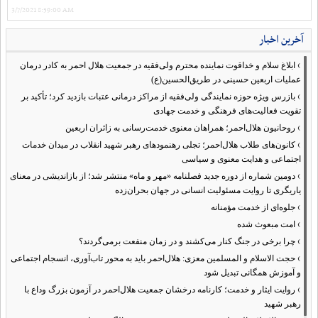
3/7/2021 8:59:00 AM
آخرین اخبار
›
ابلاغ سلام و خداقوت نماینده محترم ولی‌فقیه در جمعیت هلال احمر به کادر درمان
عملیات اربعین حسینی در طریق‌الحسین(ع)
›
بازرس ویژه حوزه نمایندگی ولی‌فقیه از مراکز درمانی عتبات بازدید کرد؛ تأکید بر
تقویت فعالیت‌های فرهنگی و خدمت جهادی
›
روحانیون هلال‌احمر؛ همراهان معنوی خدمت‌رسانی به زائران اربعین
›
کانون‌های طلاب هلال‌احمر؛ تجلی رهنمودهای رهبر شهید انقلاب در میدان خدمات
اجتماعی و هدایت معنوی و سیاسی
›
دومین شماره از دوره جدید فصلنامه «مهر و ماه» منتشر شد؛ از بازاندیشی در معنای
یاریگری تا روایت مسئولیت انسانی در جهان بحران‌زده
›
جلوه‌ای از خدمت مؤمنانه
›
امت مبعوث شده
›
چرا برخی در جنگ کنار می‌کشند و در زمان منفعت برمی‌گردند؟
›
حجت الاسلام و المسلمین معزی: هلال‌احمر باید به محور تاب‌آوری، انسجام اجتماعی
و آموزش همگانی تبدیل شود
›
روایت ایثار و خدمت؛ کارنامه درخشان جمعیت هلال‌احمر در آزمون بزرگ وداع با
رهبر شهید