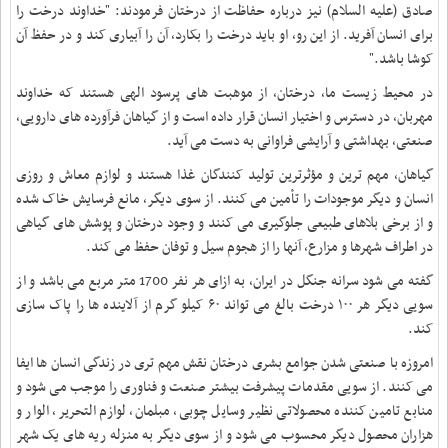
صادق (علیه السلام) نیز درباره حفاظت از درختان فرمودند: "خداوند درخت را
برای انسان آفرید. از این رو، او باید درخت را بکارد، آن را آبیاری کند و در حفظ آن
کوشا باشد
.
"
در محیط زیست ما، درختان، از موهبت های پرسود الهی هستند که خداوند
مهربان، در دسترس و اختیار انسان قرار داده است و از گیاهان فرآورده های دارویی،
صنعتی، بهداشتی و آرایشی فراوانی به دست می آید.
گیاهان، مهم ترین و مؤثرترین تولید کنندگان غذا هستند و لوازم معاش و روزی
انسان و دیگر موجودات را تأمین می کنند. از سوی دیگر، مانع فرسایش خاک شده
و از برخی بلاهای طبیعی جلوگیری می کنند و وجود درختان و پوشش های گیاهی
در اطراف شهرها و مزارع، آنها را از هجوم سیل و توفان حفظ می کند.
گفته می شود سرانه جنگل در ایران، به ازای هر نفر 1700 متر مربع می باشد و از
سویی دیگر هر ۱۰۰ درخت بالغ می تواند ۶۰ کیلو گرم از آلاینده ها را پاک سازی
کند
.
امروزه با صنعتی شدن جوامع بشری درختان نقش مهم تری در زندگی انسان ها ایفا
می کنند. از سویی مقدمات پیشرفت بیشتر صنعت و فناوری را موجب می شود و
منابع تامین کننده محصولاتی نظیر وسایل چوبی، مبلمان، لوازم التحریر، الوار و
هزاران محصول دیگر محسوب می شود و از سوی دیگر به منزله ریه های یک شهر