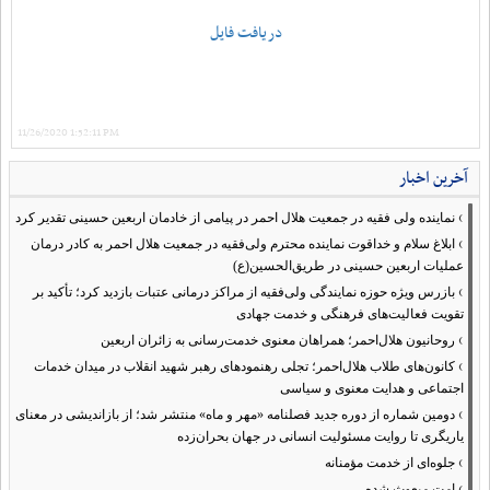
دریافت فایل
11/26/2020 1:52:11 PM
آخرین اخبار
›
نماینده ولی فقیه در جمعیت هلال احمر در پیامی از خادمان اربعین حسینی تقدیر کرد
›
ابلاغ سلام و خداقوت نماینده محترم ولی‌فقیه در جمعیت هلال احمر به کادر درمان
عملیات اربعین حسینی در طریق‌الحسین(ع)
›
بازرس ویژه حوزه نمایندگی ولی‌فقیه از مراکز درمانی عتبات بازدید کرد؛ تأکید بر
تقویت فعالیت‌های فرهنگی و خدمت جهادی
›
روحانیون هلال‌احمر؛ همراهان معنوی خدمت‌رسانی به زائران اربعین
›
کانون‌های طلاب هلال‌احمر؛ تجلی رهنمودهای رهبر شهید انقلاب در میدان خدمات
اجتماعی و هدایت معنوی و سیاسی
›
دومین شماره از دوره جدید فصلنامه «مهر و ماه» منتشر شد؛ از بازاندیشی در معنای
یاریگری تا روایت مسئولیت انسانی در جهان بحران‌زده
›
جلوه‌ای از خدمت مؤمنانه
›
امت مبعوث شده