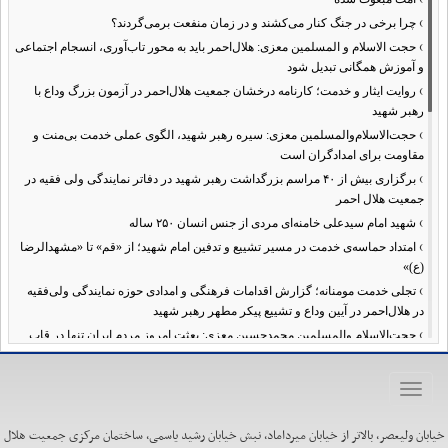
›
چرا برخی در جنگ کنار می‌کشند و در زمان منفعت برمی‌گردند؟
›
حجت الاسلام و المسلمین معزی: هلال‌احمر باید به محور تاب‌آوری، انسجام اجتماعی
و آموزش همگانی تبدیل شود
›
روایت ایثار و خدمت؛ کارنامه درخشان جمعیت هلال‌احمر در آزمون بزرگ وداع با
رهبر شهید
›
حجت‌الاسلام‌والمسلمین معزی: سیره رهبر شهید، الگوی عملی خدمت بی‌منت و
مقاومت برای امدادگران است
›
برگزاری بیش از ۴۰ مراسم بزرگداشت رهبر شهید در دفاتر نمایندگی ولی فقیه در
جمعیت هلال احمر
›
شهید امام سیدعلی خامنه‌ای مردی از جنس انسان ۲۵۰ ساله
›
امتداد حماسه‌ی خدمت در مسیر تشییع و تدفین امام شهید؛ از «قم» تا «مشهدالرضا
(ع)»
›
تجلی خدمت مومنانه؛ گزارش اقدامات فرهنگی و امدادی حوزه نمایندگی ولی‌فقیه
در هلال‌احمر در آیین وداع و تشییع پیکر مطهر رهبر شهید
›
حجت‌الاسلام والمسلمین محمدحسین معزی: بعثت امروز مردم ایران تنها در قاب
قیام عاشورا قابل تفسیر است
›
آمادگی همه‌جانبه معاونت فرهنگی حوزه نمایندگی ولی‌فقیه هلال‌احمر برای
Toggle
خدمت‌رسانی در مراسم تشییع پیکر مطهر رهبر شهید
navigation
›
طنین نوای حسینی در ساختمان صلح؛ ویژه‌برنامه‌های عزاداری دهه اول محرم در
خیابان ولیعصر، بالاتر از خیابان میرداماد، نبش خیابان رشید یاسمی، ساختمان مرکزی جمعیت هلال
هلال‌احمر آغاز شد