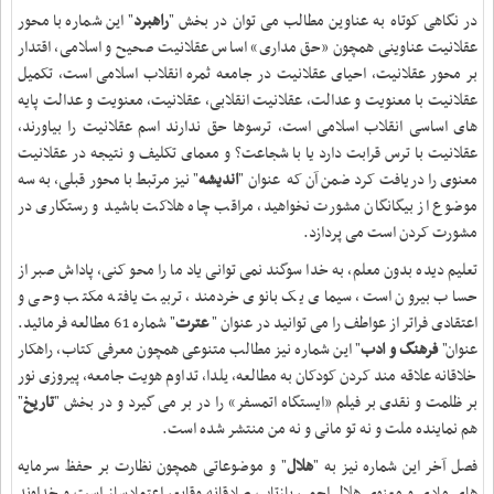
در نگاهی کوتاه به عناوین مطالب می توان در بخش "
راهبرد
" این شماره با محور
عقلانیت عناوینی همچون
»
حق مداری» اساس عقلانیت صحیح و اسلامی، اقتدار
بر محور عقلانیت، احیای عقلانیت در جامعه ثمره انقلاب اسلامی است، تکمیل
عقلانیت با معنویت و عدالت، عقلانیت انقلابی، عقلانیت، معنویت و عدالت پایه
های اساسی انقلاب اسلامی است، ترسوها حق ندارند اسم عقلانیت را بیاورند،
عقلانیت با ترس قرابت دارد یا با شجاعت؟ و معمای تکلیف و نتیجه در عقلانیت
معنوی را دریافت کرد ضمن آن که عنوان "
اندیشه
" نیز مرتبط با محور قبلی، به سه
موضوع از بیگانگان مشورت نخواهید، مراقب چاه هلاکت باشید و رستگاری در
مشورت کردن است می پردازد.
تعلیم دیده بدون معلم، به خدا سوگند نمی توانی یاد ما را محو کنی، پاداش صبر از
حساب بیرون است، سیمای یک بانوی خردمند، تربیت یافته مکتب وحی و
اعتقادی فراتر از عواطف را می توانید در عنوان "
عترت
" شماره 61 مطالعه فرمائید.
عنوان"
فرهنگ و ادب
" این شماره نیز مطالب متنوعی همچون معرفی کتاب، راهکار
خلاقانه علاقه مند کردن کودکان به مطالعه، یلدا، تداوم هویت جامعه، پیروزی نور
بر ظلمت و نقدی بر فیلم «ایستگاه اتمسفر
«
را در بر می گیرد و در بخش "
تاریخ
"
هم نماینده ملت و نه تو مانی و نه من منتشر شده است.
فصل آخر این شماره نیز به "
هلال
" و موضوعاتی همچون نظارت بر حفظ سرمایه
های مادی و معنوی هلال احمر، بازتاب صادقانه وقایع، اعتمادساز است و خداوند