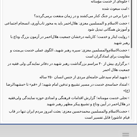
›
جلوه‌ای از خدمت مؤمنانه
›
امت مبعوث شده
›
چرا برخی در جنگ کنار می‌کشند و در زمان منفعت برمی‌گردند؟
›
حجت الاسلام و المسلمین معزی: هلال‌احمر باید به محور تاب‌آوری، انسجام اجتماعی
و آموزش همگانی تبدیل شود
›
روایت ایثار و خدمت؛ کارنامه درخشان جمعیت هلال‌احمر در آزمون بزرگ وداع با
رهبر شهید
›
حجت‌الاسلام‌والمسلمین معزی: سیره رهبر شهید، الگوی عملی خدمت بی‌منت و
مقاومت برای امدادگران است
›
برگزاری بیش از ۴۰ مراسم بزرگداشت رهبر شهید در دفاتر نمایندگی ولی فقیه در
جمعیت هلال احمر
›
شهید امام سیدعلی خامنه‌ای مردی از جنس انسان ۲۵۰ ساله
›
امتداد حماسه‌ی خدمت در مسیر تشییع و تدفین امام شهید؛ از «قم» تا «مشهدالرضا
(ع)»
›
تجلی خدمت مومنانه؛ گزارش اقدامات فرهنگی و امدادی حوزه نمایندگی ولی‌فقیه
در هلال‌احمر در آیین وداع و تشییع پیکر مطهر رهبر شهید
›
حجت‌الاسلام والمسلمین محمدحسین معزی: بعثت امروز مردم ایران تنها در قاب
قیام عاشورا قابل تفسیر است
›
آمادگی همه‌جانبه معاونت فرهنگی حوزه نمایندگی ولی‌فقیه هلال‌احمر برای
خدمت‌رسانی در مراسم تشییع پیکر مطهر رهبر شهید
Toggle