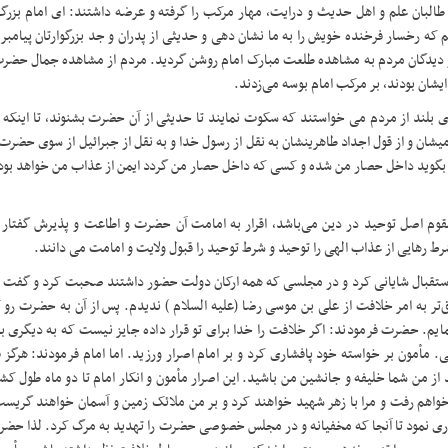
 طالبان علم و اهل حدیث و درایت، مهار مرکب را گرفته و عرضه داشتند: ای امام بزرگ
یم که رخسار فرخنده خویش را به ما نشان دهی و حدیثی از پدران و جد بزرگوارتان پیامبر 
ند و دیدگان مردم به مشاهده طلعت مبارک امام روشن گردید. مردم از مشاهده جمال حضر
شان بودند، بر مرکب امام بوسه می‌زدند.
ی بلند از مردم می‌ خواستند که سکوت نمایند تا حدیثی از آن حضرت بشنوند، تا اینکه
شان و از قول اجداد طاهرینشان به نقل از رسول خدا و به نقل از جبرائیل از سوی حضر
 را بگوید داخل حصار من شده و کسی که داخل حصار من گردد ایمن از عذاب من خواهد بو
ه مقوم اصل توحید در دین می‌باشد، اقرار به امامت آن حضرت و اطاعت و پذیرش گفتار و
 رهایی از عذاب الهی را توحید و شرط توحید را قبول ولایت و امامت می‌ دانند
.
ن استقبال شایانی کرد و در مجلسی که همه ارکان دولت حضور داشتند صحبت کرد و گفت :
ر به امر خلافت از علی ‌بن ‌موسی ‌رضا (علیه السلام ) ندیدم. پس از آن به حضرت رو
نمایم. حضرت فرمودند: اگر خلافت را خدا برای تو قرار داده جایز نیست که به دیگری 
 مأمون بر خواسته خود پافشاری کرد و بر امام اصرار ورزید. اما امام فرمودند
:‌
هرگز 
ز من شما خلیفه و جانشین من باشید. این اصرار مأمون و انکار امام تا دو ماه طول 
یا خواهم رفت و مرا با زهر شهید خواهند کرد و بر من ملائک زمین و آسمان خواهند گریس
فشاری نمود تا آنجا که مخفیانه و در مجلس خصوصی حضرت را تهدید به مرگ کرد. لذا حض