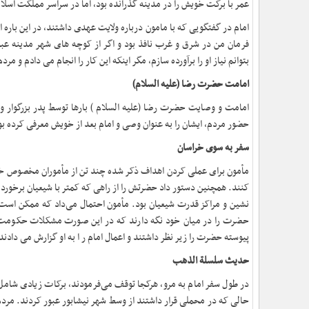
عمر با برکت خویش را در مدینه گذرانده بود، اما در سراسر مملکت اسلا
امام در گفتگویی که با مامون درباره ولایت عهدی داشتند، در این باره 
فرمان من در شرق و غرب نافذ بود و اگر از کوچه های شهر مدینه عبو
بتوانم نیاز او را برآورده سازم، مگر اینکه این کار را انجام می دادم و
امامت حضرت رضا (علیه السلام
(
امامت و وصایت حضرت رضا (علیه السلام ) بارها توسط پدر بزرگوار و
حضور مردم، ایشان را به عنوان وصی و امام بعد از خویش معرفی کرده بو
سفر به سوی خراسان
مأمون برای عملی کردن اهداف ذکر شده چند تن از مأموران مخصوص خود 
کنند. همچنین دستور داد حضرتش را از راهی که کمتر با شیعیان برخورد د
نشین و مراکز قدرت شیعیان بود. مأمون احتمال می‌داد که ممکن است ش
حضرت را در میان خود نگه دارند که در این صورت مشکلات حکومت چند 
پیوسته حضرت را زیر نظر داشتند و اعمال امام ر ا به او گزارش می دادند
حدیث سلسلة الذهب
در طول سفر امام به مرو، هرکجا توقف می‌فرمودند، برکات زیادی شامل
حالی که در محملی قرار داشتند از وسط شهر نیشابور عبور کردند. مردم 