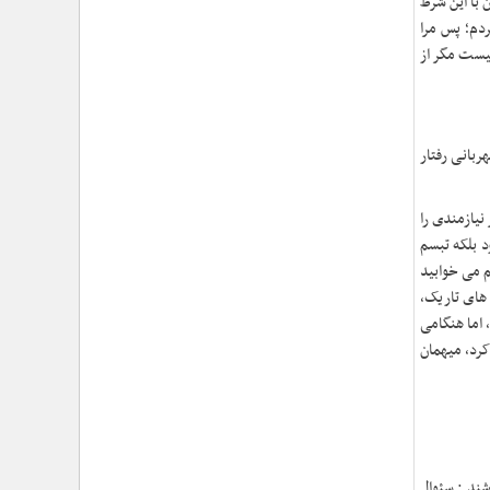
 با این شرط
ردم؛ پس مرا
نیست مگر از
بانی رفتار
نیازمندی را
د بلکه تبسم
م می خوابید
ای تاریک،
 اما هنگامی
رد، میهمان
شند : سئوال