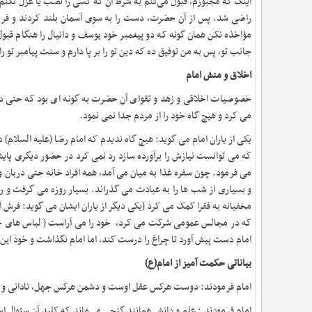
اینک که مجبورم، قبول می‌کنم به شرط آن که کسی را نصب یا عزل نکنم و
راضی شد. پس از آن حضرت، دست را به سوی آسمان بلند کردند و فرمودند:
مؤاخذه نکن همان گونه که دو پیغمبر خود یوسف و دانیال را هنگام قب
جانب تو، پس به من توفیق ده که دین تو را بر پا دارم و سنت پیامبر تو را 
اخلاق و منش
امام
خصوصیات اخلاقی و زهد و تقوای آن حضرت به گونه ای بود که حتی دشم
می کرد و هیچ گاه خود را از مردم جدا نمی نمود
.
یکی از یاران امام می گوید: هیچ گاه ندیدم که امام رضا (علیه السلام
که می توانست نیازش را برآورده سازد رد نمی کرد در حضور دیگری پایش
می فرمود. چون سفره غذا به میان می آمد، همه افراد خانه حتی دربان و
و بسیاری از شب ها را به عبادت می گذراند. بسیار روزه می گرفت و روز
مخفیانه به فقرا کمک می کرد
)
یکی دیگر از یاران ایشان می گوید: فرش
که در مجالس عمومی شرکت می کرد، خود را می آراست ( لباس های 
امام دست پیش آورد تا چراغ را درست کند، اما امام نگذاشت و خود این ک
بیاناتی حکمت آمیز از
امام(ع)
امام فرمودند: دوست هرکس عقل اوست و دشمن هرکس جهل، نادانی و
امام فرمودند : علم و دانش همانند گنجی می‌ماند که کلید آن سئوال اس