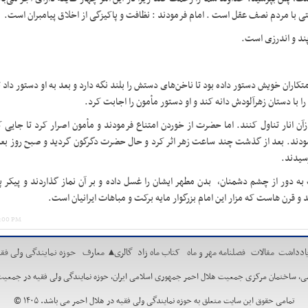
وستی با مردم نصف عقل است
.
امام فرمودند : نظافت و پاکیزگی از اخلاق پیامبران است
.
پند و اندرزی است
.
ران خویش دستور داده بود تا ناخن‌های دستش را بلند نگه دارد و بعد به او دستور داد
ا با دستان زهر‌آلودش دانه کند و او دستور مأمون را اجابت کرد.
آن انار تناول کنند. اما حضرت از خوردن امتناع فرمودند و مأمون اصرار کرد تا جایی‌
مودند. بعد از گذشت چند ساعت زهر اثر کرد و حال حضرت دگرگون گردید و صبح روز بعد
سیدند
.
 به دور از چشم دشمنان، بدن مطهر ایشان را غسل داده و بر آن نماز گذاردند و پیکر پ
قرن هاست که مزار این امام بزرگوار مایه برکت و مباهات ایرانیان است
.
1:00 PM
ادداشت
مقالات
فصلنامه مهر و ماه
کتاب ماه زاد
گالری
▴
معارف
حوزه نمایندگی ولی فقی
مان مرکزی جمعیت هلال احمر جمهوری اسلامی ایران، حوزه نمایندگی ولی فقیه در جمعیت هلال احمر. تلفن:88662730 ،29
تمامی حقوق این سایت متعلق به حوزه نمایندگی ولی فقیه در هلال احمر می باشد. ۱۴۰۵ ©