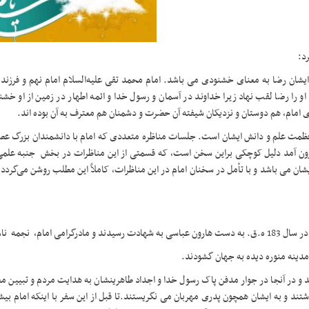
د:
شان رضا به معنای خشنودی می‌ باشد. امام محمد تقی علیه‌السلام امام نهم و فرزند
 را رضا لقب نهاد زیرا خداوند در آسمان و رسول خدا و ائمه اطهار در زمین از او خشنود
 امام، هم دوستان و نزدیکان شیفته آن حضرت و دشمنان هم معترف به آن بوده اند.
ظمت علم و دانش ایشان است. جلسات مناظره متعددی که امام با دانشمندان بزرگ عص
 بیرون آمد دلیل کوچکی براین سخن است، که قسمتی از این مناظرات در بخش جنبه علمی
یشان می ‌باشد و با تأمل در سخنان امام در این مناظرات، کاملاً این مطلب روشن می‌گردد 
، نجمه نام داشت
دینه منوره دیده به جهان گشودند.
د و در آنجا در جوار مدفن پاک رسول خدا و اجداد طاهرینشان به هدایت مردم و تبیین م
تند و به ایشان همچون پدری مهربان می نگریستند.تا قبل از این سفر با اینکه امام بی