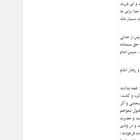
برنامه‌های محرم / عزاداری‌ها نیازمند توجه همزمان به
 و ای فرزند
ابعاد «معرفتی» و «عاطفی» است
خدا برای ما
›
۱۰۰ روز اقتدارِ میدانی؛ حماسهِ ماندن در عهدِ نصرت
ت بسیار شاد
›
تأکید حجت‌الاسلام‌والمسلمین معزی بر تدوین محتوای
کاربردی و ترویج «هلال‌شناسی»/ مشارکت بیش از ۱۳
 پس از مدتی
هزار امدادگر در دوره‌های معرفتی
›
ت حق سبحانه
تشریح برنامه‌های سفر معاون فرهنگی حوزه نمایندگی
ولی‌فقیه هلال‌احمر به استان گلستان/ از تجلیل نجاتگران
د. سپس امام
بندر ترکمن تا دیدار با خانواده شهید «علیرضا خمر»
›
بازخوانی شخصیت و مکتب امام خمینی از منظر رهبر
 رفتار امام
شهید/ حجت الاسلام معزی: امام خمینی فقط متعلق به
ایران نبود؛ او جهان اسلام را تکان داد
 همه بدانند
 کرد و گفت:
ببخشی و اگر
قبول نخواهم
کشید و حضرت
ت و در وادی
رت فرمودند: