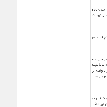
›
برگزاری بیش از ۴۰ مراسم بزرگداشت رهبر شهید در
دفاتر نمایندگی ولی فقیه در جمعیت هلال احمر
 مدینه بودم
›
شهید امام سیدعلی خامنه‌ای مردی از جنس انسان ۲۵۰
سی نبود که
ساله
›
امتداد حماسه‌ی خدمت در مسیر تشییع و تدفین امام
شهید؛ از «قم» تا «مشهدالرضا (ع)»
›
تجلی خدمت مومنانه؛ گزارش اقدامات فرهنگی و
 ) بارها در
امدادی حوزه نمایندگی ولی‌فقیه در هلال‌احمر در آیین وداع
و تشییع پیکر مطهر رهبر شهید
›
حجت‌الاسلام والمسلمین محمدحسین معزی: بعثت
امروز مردم ایران تنها در قاب قیام عاشورا قابل تفسیر
است
راسان روانه
›
آمادگی همه‌جانبه معاونت فرهنگی حوزه نمایندگی
 نقاط شیعه‌
ولی‌فقیه هلال‌احمر برای خدمت‌رسانی در مراسم تشییع
 بخواهند آن
پیکر مطهر رهبر شهید
ران او نیز
›
طنین نوای حسینی در ساختمان صلح؛ ویژه‌برنامه‌های
عزاداری دهه اول محرم در هلال‌احمر آغاز شد
›
نماینده ولی‌فقیه در هلال‌احمر: حراست اثرگذار، پشتوانه
سرمایه اجتماعی است / هدف حکومت اسلامی، ساخت
ر شدند و در
جامعه‌ای برای «خلیفه‌الله» شدن انسان‌هاست
›
ر این هنگام
تأکید نماینده ولی‌فقیه در هلال‌احمر بر هدفمندی