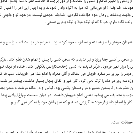
 رسمی را تغییر ندهم و سنتی را نشکنم و از دور بر بساط خلافت نظر داشته باشم. مأمون
 خداوندا ! تو می‌دانی که مرا به اکراه وادار نمودند و به اجبار این امر را اختیار ک
ول ولایت پادشاهان زمان خود مؤاخذه نکردی. خداوندا عهدی نیست جز عهد تو و ولایتی 
زنده نگاه دارم. همانا که تو نیکو مولا و نیکو یاوری هستی
.
نان خویش را نیز شیفته و مجذوب خود کرده بود. با مردم در نهایت ادب تواضع و مهر
) در سخن بر کسی جفا ورزد و نیز ندیدم که سخن کسی را پیش از تمام شدن قطع کند. هرگز 
 را دراز نمی فرمود. هرگز ندیدم به کسی ازخدمتکارانش بدگوئی کند. خنده او قهقه نبو
 مهتر را نیز بر سر سفره خویش می نشاند و آنان همراه با امام غذا می خوردند. شب ها ک
ه سه روز در ماه را ترک نمی کرد. کار خیر و انفاق پنهان بسیار داشت
.
بیشتر در شب ه
 آن حضرت در تابستان حصیر و در زمستان پلاسی بود. لباس او در خانه درشت و خشن بود،
خوب و متعارف می پوشید
)
شبی امام میهمان داشت، در میان صحبت چراغ ایرادی پیدا ک
ار را انجام داد و فرمود: ما گروهی هستیم که میهمانان خود را به کار نمی گیریم.
 حماقت است
.
ت، پس بپرسید. خداوند شما را رحمت کند زیرا در این امر چهار طایفه دارای اجر می‌با