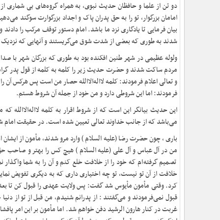
دو تن از علما و حافظان حدیث نبوی, به همراه گروه‌های بی شماری از
امامان بزرگوار، تو را به حق پدران پاک و اجداد بزرگوارت سوگند می‌ده
بیان فرمایی تا یادگاری نزد ما باشد. امام دستور توقف مرکب را داد
شدند به طوری که بعضی از شدت شوق می‌گریستند و آنهایی که نزدیک ای
ولوله عظیمی در شهر طنین افکنده بود به طوری که بزرگان شهر با صدا
مردم ساکت شدند و حضرت حدیث زیر را کلمه به کلمه از قول پدر گرامی
و تعالی اعلام فرمودند: کلمه لااله‌الاالله حصار من است پس هرکس آن
فرمودند: اما این شروطی دارد و من خود از جمله آن شروط هستم
.
این حدیث بیانگر این است که از شروط اقرار به کلمه لااله‌الاالله ک
می‌باشد که از جانب خداوند تعالی تعیین شده است. در حقیقت امام شرط
باری ، چون حضرت رضا (علیه السلام ) وارد مرو شدند، مأمون از ایشا
من در آل عباس و آل علی (علیه السلام ) هیچ کس را بهتر و صاحب حق‌ت
تصمیم گرفته‌ام که خود را از خلافت خلع کنم و آن را به شما واگذار 
خلافت از آن تو نیست، تو چه اختیاری داری که به دیگری تفویض نمایی.
کرد. وقتی مأمون مأیوس شد گفت: پس ولایت عهدی را قبول کن تا بعد ا
قبول نمی‌فرمودند و می‌گفتند : از پدرانم شنیدم، من قبل از تو از دن
غربت در کنار هارون ‌الرشید دفن خواهم شد. اما مأمون بر این امر پا