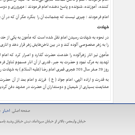
کننده، آموزنده، شنونده و پاسخ دهنده امام فرمودند : مهرورزی و د
امام فرمودند : چیزی نیست که چشمانت آن را بنگرد مگر آن که در آن 
شهادت
در نحوه به شهادت رسیدن امام نقل شده است که مأمون به یکی از خدمتکا
را به زهر مخصوصی آلوده کند و در بین ناخن‌هایش زهر قرار دهد و اناری ر
مأمون نیز انار زهرآلوده را خدمت حضرت گذارد و اصرار کرد که امام از
تهدید به مرگ نمود و حضرت به جبر، قدری از آن انار مسموم تناول فر
روز 29 صفر سال
203
هجری قمری امام رضا (علیه السلام ) به شهادت ر
به قدرت و اراده الهی، امام جواد ( ع ) فرزند و امام بعد از آن حضرت
مشایعت بسیاری از شیعیان و دوستداران آن حضرت در مشهد دفن گردید و 
صفحه اصلی
اخبار
ی
خیابان ولیعصر، بالاتر از خیابان میرداماد، نبش خیابان رشید یاسمی، ساخت