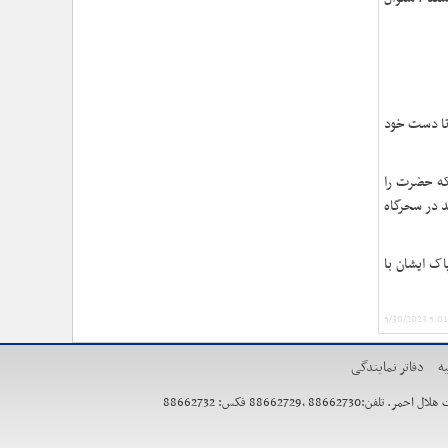
 تا دست خود
 که حضرت را
 در سحرگاه
اک ایشان با
5/30/2023 5:0
ه
دفاتر نمایندگی
886627 فکس: 88662732