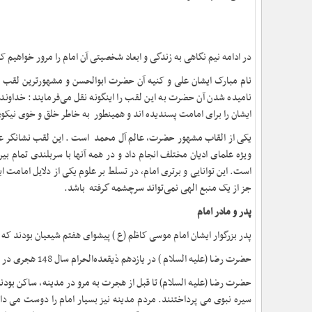
در ادامه نیم نگاهی به زندگی و ابعاد شخصیتی آن امام را مرور خواهیم کر
نام مبارک ایشان علی و کنیه آن حضرت ابوالحسن و مشهورترین لقب ای
نامیده شدن آن حضرت به این لقب را اینگونه نقل می‌فرمایند: خداوند او
ایشان را برای امامت پسندیده اند و همینطور به خاطر خلق و خوی نیکوی
یکی از القاب مشهور حضرت، عالم آل محمد است . این لقب نشانگر ع
ویژه علمای ادیان مختلف انجام داد و در همه آنها با سربلندی تمام
است. این توانایی و برتری امام، در تسلط بر علوم یکی از دلایل امامت ا
جز از یک منبع الهی نمی‌تواند سرچشمه گرفته باشد
.
پدر و مادر امام
پدر بزرگوار ایشان امام موسی کاظم (ع ) پیشوای هفتم شیعیان بودند که در سال 183 ه.ق. به دست هارون عباسی به شهادت رسیدند و مادرگرامی امام
حضرت رضا (علیه السلام ) در یازدهم ذیقعده‌الحرام سال
148
هجری در م
حضرت رضا (علیه السلام) تا قبل از هجرت به مرو در مدینه، ساکن بودن
سیره نبوی می پرداختنند. مردم مدینه نیز بسیار امام را دوست می داش