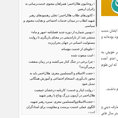
›
روحانیون هلال‌احمر؛ همراهان معنوی خدمت‌رسانی به
زائران اربعین
›
کانون‌های طلاب هلال‌احمر؛ تجلی رهنمودهای رهبر
شهید انقلاب در میدان خدمات اجتماعی و هدایت معنوی و
سیاسی
 ایشان سبب
›
دومین شماره از دوره جدید فصلنامه «مهر و ماه»
 بوده‌اند و
منتشر شد؛ از بازاندیشی در معنای یاریگری تا روایت
مسئولیت انسانی در جهان بحران‌زده
›
جلوه‌ای از خدمت مؤمنانه
ر خویش, به
›
امت مبعوث شده
 امام آمده
›
چرا برخی در جنگ کنار می‌کشند و در زمان منفعت
که این علوم
برمی‌گردند؟
›
حجت الاسلام و المسلمین معزی: هلال‌احمر باید به
محور تاب‌آوری، انسجام اجتماعی و آموزش همگانی
تبدیل شود
.
›
روایت ایثار و خدمت؛ کارنامه درخشان جمعیت
هلال‌احمر در آزمون بزرگ وداع با رهبر شهید
›
حجت‌الاسلام‌والمسلمین معزی: سیره رهبر شهید،
عارف دینی و
الگوی عملی خدمت بی‌منت و مقاومت برای امدادگران
شتر سال های
است