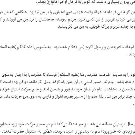
می پِیروان بسیاری داشت که گوش به فرمان اوامر امام(ع) بودند
.
این گونه می فرمایند: همانا ولایت عهدی هیچ امتیازی را بر من نیفزود. هنگامی که من در
رمی کردم، عزیرتر از من کسی نبود. مردم پیوسته حاجاتشان را نزد من می آوردند و ک
 مردم به چشم عزیز و بزرگ خویش، به من مى نگریستند.
 اجداد طاهرینشان و رسول اکرم (ص )اعلام شده بود
.
به خصوص امام کاظم (علیه السلام
دند .
را به مدینه، خدمت حضرت رضا (علیه السلام ) فرستاد تا حضرت را به اجبار به سوی خ
اشته باشد، بیاورند. مسیر اصلی در آن زمان راه کوفه، جبل، کرمانشاه و قم بوده است که
یعیان با مشاهده امام در میان خود به شور و هیجان آیند و مانع حرکت ایشان شوند و
برابر می‌شد. لذا امام را از مسیر بصره، اهواز و فارس به سوی مرو حرکت داد. مامو
.
 حال مردم آن منطقه می شد. از جمله هنگامی‌که امام در مسیر حرکت خود وارد نیشابو
زیادی که خبر ورود امام به نیشابور را شنیده بودند، همگی به استقبال حضرت آمدند. د