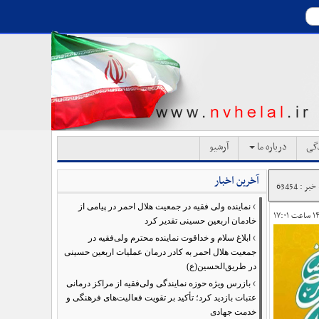
دگی
درباره ما
آرشیو
آخرین اخبار
ر : 63454
›
نماینده ولی فقیه در جمعیت هلال احمر در پیامی از
خادمان اربعین حسینی تقدیر کرد
›
ابلاغ سلام و خداقوت نماینده محترم ولی‌فقیه در
جمعیت هلال احمر به کادر درمان عملیات اربعین حسینی
در طریق‌الحسین(ع)
›
بازرس ویژه حوزه نمایندگی ولی‌فقیه از مراکز درمانی
عتبات بازدید کرد؛ تأکید بر تقویت فعالیت‌های فرهنگی و
خدمت جهادی