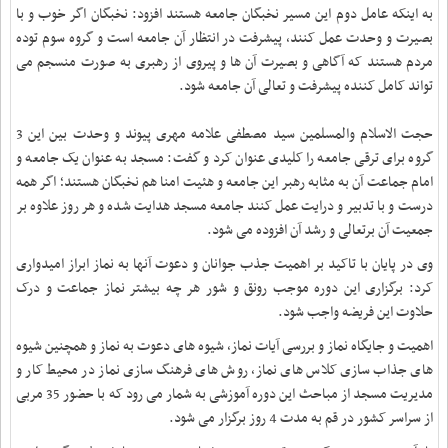
به اینکه عامل دوم این مسیر نخبگان جامعه هستند افزود: نخبگان اگر خوب و با
بصیرت و وحدت عمل کنند، پیشرفت در انتظار آن جامعه است و گروه سوم توده
مردم هستند که آگاهی و بصیرت آن ها و پیروی از رهبری به صورت منسجم می
تواند کامل کننده پیشرفت و تعالی آن جامعه شود
.
حجت الاسلام والمسلمین سید مصطفی علامه مهری پیوند و وحدت بین این 3
گروه برای ترقی جامعه را کلیدی عنوان کرد و گفت: مسجد به عنوان یک جامعه و
امام جماعت آن به مثابه رهبر این جامعه و هئیت امنا هم نخبگان هستند؛ اگر همه
درست و با تدبیر و درایت عمل کنند جامعه مسجد هدایت شده و هر روز علاوه بر
جمعیت آن برتعالی و رشد آن افزوده می شود
.
وی در پایان با تاکید بر اهمیت جذب جوانان و دعوت آنها به نماز ابراز امیدواری
کرد: برگزاری این دوره موجب رونق و شور هر چه بیشتر نماز جماعت و درک
حلاوت این فریضه واجب شود
.
اهمیت و جایگاه نماز و بررسی آیات نماز، شیوه های دعوت به نماز و همچنین شیوه
های جذاب سازی کلاس های نماز، روش های فرهنگ سازی نماز در محیط کار و
مدیریت مسجد از مباحث این دوره آموزشی به شمار می رود که با حضور 35 مربی
از سراسر کشور در قم به مدت 4 روز برگزار می شود
.