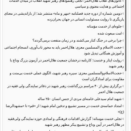
›
کانون‌های طلاب هلال‌احمر؛ تجلی رهنمودهای رهبر شهید انقلاب در میدان خدمات
اجتماعی و هدایت معنوی و سیاسی
›
دومین شماره از دوره جدید فصلنامه «مهر و ماه» منتشر شد؛ از بازاندیشی در معنای
یاریگری تا روایت مسئولیت انسانی در جهان بحران‌زده
›
جلوه‌ای از خدمت مؤمنانه
›
امت مبعوث شده
›
چرا برخی در جنگ کنار می‌کشند و در زمان منفعت برمی‌گردند؟
›
حجت الاسلام و المسلمین معزی: هلال‌احمر باید به محور تاب‌آوری، انسجام اجتماعی
و آموزش همگانی تبدیل شود
›
روایت ایثار و خدمت؛ کارنامه درخشان جمعیت هلال‌احمر در آزمون بزرگ وداع با
رهبر شهید
›
حجت‌الاسلام‌والمسلمین معزی: سیره رهبر شهید، الگوی عملی خدمت بی‌منت و
مقاومت برای امدادگران است
›
برگزاری بیش از ۴۰ مراسم بزرگداشت رهبر شهید در دفاتر نمایندگی ولی فقیه در
جمعیت هلال احمر
›
شهید امام سیدعلی خامنه‌ای مردی از جنس انسان ۲۵۰ ساله
›
امتداد حماسه‌ی خدمت در مسیر تشییع و تدفین امام شهید؛ از «قم» تا «مشهدالرضا
(ع)»
›
تجلی خدمت مومنانه؛ گزارش اقدامات فرهنگی و امدادی حوزه نمایندگی ولی‌فقیه
در هلال‌احمر در آیین وداع و تشییع پیکر مطهر رهبر شهید