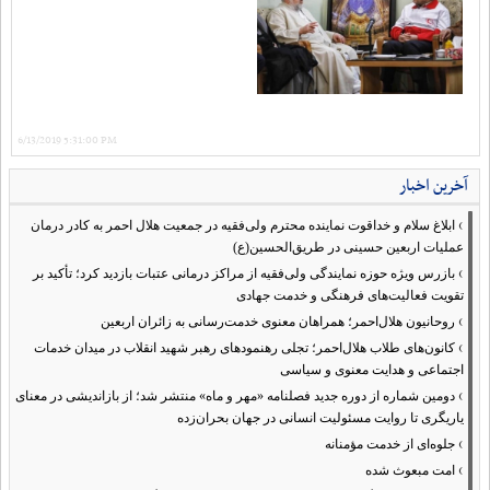
6/13/2019 5:31:00 PM
آخرین اخبار
›
ابلاغ سلام و خداقوت نماینده محترم ولی‌فقیه در جمعیت هلال احمر به کادر درمان
عملیات اربعین حسینی در طریق‌الحسین(ع)
›
بازرس ویژه حوزه نمایندگی ولی‌فقیه از مراکز درمانی عتبات بازدید کرد؛ تأکید بر
تقویت فعالیت‌های فرهنگی و خدمت جهادی
›
روحانیون هلال‌احمر؛ همراهان معنوی خدمت‌رسانی به زائران اربعین
›
کانون‌های طلاب هلال‌احمر؛ تجلی رهنمودهای رهبر شهید انقلاب در میدان خدمات
اجتماعی و هدایت معنوی و سیاسی
›
دومین شماره از دوره جدید فصلنامه «مهر و ماه» منتشر شد؛ از بازاندیشی در معنای
یاریگری تا روایت مسئولیت انسانی در جهان بحران‌زده
›
جلوه‌ای از خدمت مؤمنانه
›
امت مبعوث شده