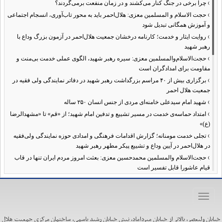
›
چرا برخی در جنگ کنار می‌کشند و در زمان منفعت برمی‌گردند؟
›
حجت الاسلام و المسلمین معزی: هلال‌احمر باید به محور تاب‌آوری، انسجام اجتماعی
و آموزش همگانی تبدیل شود
›
روایت ایثار و خدمت؛ کارنامه درخشان جمعیت هلال‌احمر در آزمون بزرگ وداع با
رهبر شهید
›
حجت‌الاسلام‌والمسلمین معزی: سیره رهبر شهید، الگوی عملی خدمت بی‌منت و
مقاومت برای امدادگران است
›
برگزاری بیش از ۴۰ مراسم بزرگداشت رهبر شهید در دفاتر نمایندگی ولی فقیه در
جمعیت هلال احمر
›
شهید امام سیدعلی خامنه‌ای مردی از جنس انسان ۲۵۰ ساله
›
امتداد حماسه‌ی خدمت در مسیر تشییع و تدفین امام شهید؛ از «قم» تا «مشهدالرضا
(ع)»
›
تجلی خدمت مومنانه؛ گزارش اقدامات فرهنگی و امدادی حوزه نمایندگی ولی‌فقیه
در هلال‌احمر در آیین وداع و تشییع پیکر مطهر رهبر شهید
›
حجت‌الاسلام والمسلمین محمدحسین معزی: بعثت امروز مردم ایران تنها در قاب
قیام عاشورا قابل تفسیر است
›
آمادگی همه‌جانبه معاونت فرهنگی حوزه نمایندگی ولی‌فقیه هلال‌احمر برای
خدمت‌رسانی در مراسم تشییع پیکر مطهر رهبر شهید
Toggle
›
طنین نوای حسینی در ساختمان صلح؛ ویژه‌برنامه‌های عزاداری دهه اول محرم در
navigation
هلال‌احمر آغاز شد
خیابان ولیعصر، بالاتر از خیابان میرداماد، نبش خیابان رشید یاسمی، ساختمان مرکزی جمعیت هلال