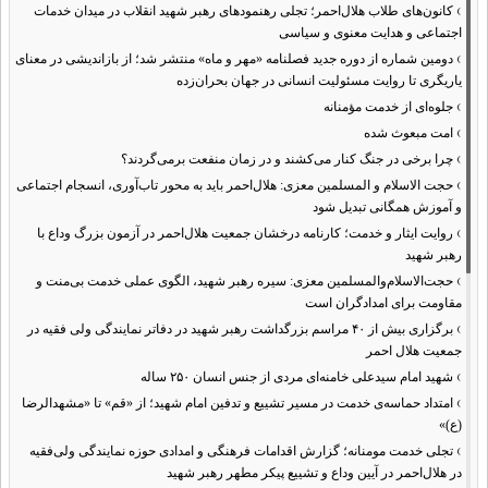
›
کانون‌های طلاب هلال‌احمر؛ تجلی رهنمودهای رهبر شهید انقلاب در میدان خدمات
اجتماعی و هدایت معنوی و سیاسی
›
دومین شماره از دوره جدید فصلنامه «مهر و ماه» منتشر شد؛ از بازاندیشی در معنای
یاریگری تا روایت مسئولیت انسانی در جهان بحران‌زده
›
جلوه‌ای از خدمت مؤمنانه
›
امت مبعوث شده
›
چرا برخی در جنگ کنار می‌کشند و در زمان منفعت برمی‌گردند؟
›
حجت الاسلام و المسلمین معزی: هلال‌احمر باید به محور تاب‌آوری، انسجام اجتماعی
و آموزش همگانی تبدیل شود
›
روایت ایثار و خدمت؛ کارنامه درخشان جمعیت هلال‌احمر در آزمون بزرگ وداع با
رهبر شهید
›
حجت‌الاسلام‌والمسلمین معزی: سیره رهبر شهید، الگوی عملی خدمت بی‌منت و
مقاومت برای امدادگران است
›
برگزاری بیش از ۴۰ مراسم بزرگداشت رهبر شهید در دفاتر نمایندگی ولی فقیه در
جمعیت هلال احمر
›
شهید امام سیدعلی خامنه‌ای مردی از جنس انسان ۲۵۰ ساله
›
امتداد حماسه‌ی خدمت در مسیر تشییع و تدفین امام شهید؛ از «قم» تا «مشهدالرضا
(ع)»
›
تجلی خدمت مومنانه؛ گزارش اقدامات فرهنگی و امدادی حوزه نمایندگی ولی‌فقیه
در هلال‌احمر در آیین وداع و تشییع پیکر مطهر رهبر شهید