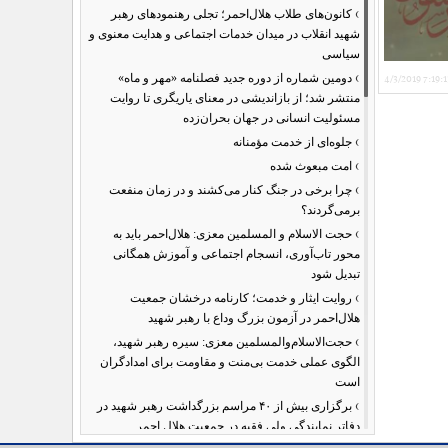
›
کانون‌های طلاب هلال‌احمر؛ تجلی رهنمودهای رهبر
شهید انقلاب در میدان خدمات اجتماعی و هدایت معنوی و
سیاسی
›
دومین شماره از دوره جدید فصلنامه «مهر و ماه»
4/3/2019 7:19:
منتشر شد؛ از بازاندیشی در معنای یاریگری تا روایت
مسئولیت انسانی در جهان بحران‌زده
›
جلوه‌ای از خدمت مؤمنانه
›
امت مبعوث شده
›
چرا برخی در جنگ کنار می‌کشند و در زمان منفعت
برمی‌گردند؟
›
حجت الاسلام و المسلمین معزی: هلال‌احمر باید به
محور تاب‌آوری، انسجام اجتماعی و آموزش همگانی
تبدیل شود
›
روایت ایثار و خدمت؛ کارنامه درخشان جمعیت
هلال‌احمر در آزمون بزرگ وداع با رهبر شهید
›
حجت‌الاسلام‌والمسلمین معزی: سیره رهبر شهید،
الگوی عملی خدمت بی‌منت و مقاومت برای امدادگران
است
›
برگزاری بیش از ۴۰ مراسم بزرگداشت رهبر شهید در
دفاتر نمایندگی ولی فقیه در جمعیت هلال احمر