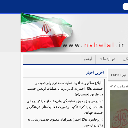
دگی
درباره ما
آرشیو
آخرین اخبار
ر : 63233
›
ابلاغ سلام و خداقوت نماینده محترم ولی‌فقیه در
جمعیت هلال احمر به کادر درمان عملیات اربعین حسینی
در طریق‌الحسین(ع)
›
بازرس ویژه حوزه نمایندگی ولی‌فقیه از مراکز درمانی
عتبات بازدید کرد؛ تأکید بر تقویت فعالیت‌های فرهنگی و
خدمت جهادی
›
روحانیون هلال‌احمر؛ همراهان معنوی خدمت‌رسانی به
زائران اربعین