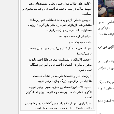
›
کانون‌های طلاب هلال‌احمر؛ تجلی رهنمودهای رهبر
شهید انقلاب در میدان خدمات اجتماعی و هدایت معنوی و
سیاسی
›
دومین شماره از دوره جدید فصلنامه «مهر و ماه»
فاطمی، بخش
منتشر شد؛ از بازاندیشی در معنای یاریگری تا روایت
راه فراگیری
مسئولیت انسانی در جهان بحران‌زده
ارائه خدمت
›
جلوه‌ای از خدمت مؤمنانه
›
امت مبعوث شده
الهی می برد
›
چرا برخی در جنگ کنار می‌کشند و در زمان منفعت
برمی‌گردند؟
›
حجت الاسلام و المسلمین معزی: هلال‌احمر باید به
انه ای برای
محور تاب‌آوری، انسجام اجتماعی و آموزش همگانی
می در سراسر
تبدیل شود
›
روایت ایثار و خدمت؛ کارنامه درخشان جمعیت
یکا و دیگر
هلال‌احمر در آزمون بزرگ وداع با رهبر شهید
›
 های علمیه
حجت‌الاسلام‌والمسلمین معزی: سیره رهبر شهید،
الگوی عملی خدمت بی‌منت و مقاومت برای امدادگران
است
ه ظلم و ستم
›
برگزاری بیش از ۴۰ مراسم بزرگداشت رهبر شهید در
دفاتر نمایندگی ولی فقیه در جمعیت هلال احمر