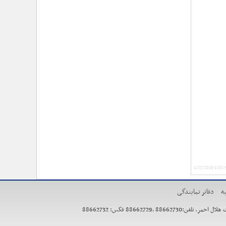
1/27/2019 1:01
ه
دفاتر نمایندگی
886627 فکس: 88662732