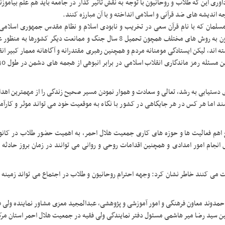
وری این که طلاب و روحانیون با توجه به نقش تاثیر گذار در جامعه باید هم علم بیاموزند
جه اندیشه های ضد قرآنی و اسلامی انداخته و با آن مبارزه کنند
.
سلمان که با نام قرآن سعی در تخریب و نابودی اسلام و نظام مقدس جمهوری اسلامی ای
گفت: استکبار و زورگویان جهان از ابتدای پیروزی انقلاب اسلامی تا کنون به روش های مختلف همچون تحمیل 8 سال جنگ و ممانعت 
 اند، لیکن ایستادگی مومنانه مردم و همچنین رهبری مقتدرانه و آگاهانه معمار کبیر ا
ی دستیابی به رشد، تعالی و سعادت و هموار نمودن مسیر صحیح زندگی را از مهمترین اهد
ند اما هر کس در هر جایگاهی در کشور با نگاه به موقعیت خود می تواند موثر و کارآم
 اهم فعالیت ها و حوزه های کاری جمعیت هلال احمر، به اهمیت حضور طلاب در کانو
نجام امور امدادی و همچنین اقدامات روحی و روانی می توانند در زمان بروز حادثه و
طلاب در سراسر کشور فعالیت می کنند خاطر نشان کرد: وجهه احترام روحانیون و طلاب در اجتماع می تواند زم
حمدوند معاون فرهنگی و امور آموزشی و پژوهشی، عبدالمجید معزی مشاور نماینده ولی ف
ین سید رضا میر هاشمی مسئول دفتر نمایندگی ولی فقیه در جمعیت هلال احمر استان مر