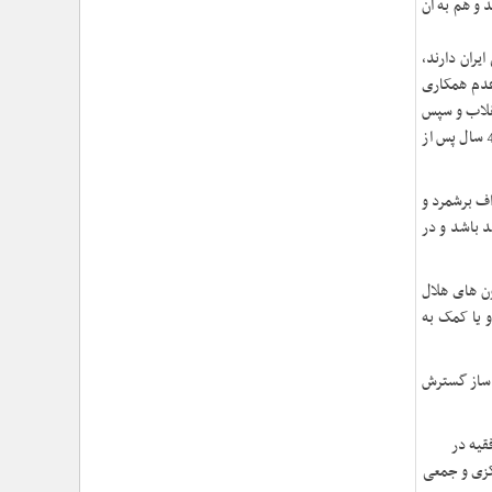
›
 و هم به آن
شهید امام سیدعلی خامنه‌ای مردی از جنس انسان ۲۵۰
ساله
›
امتداد حماسه‌ی خدمت در مسیر تشییع و تدفین امام
ران دارند،
شهید؛ از «قم» تا «مشهدالرضا (ع)»
دیگر کشورها به منظور عدم همکاری
›
تجلی خدمت مومنانه؛ گزارش اقدامات فرهنگی و
نقلاب و سپس
امدادی حوزه نمایندگی ولی‌فقیه در هلال‌احمر در آیین وداع
مقام معظم رهبری، مانع از دستیابی آنان به نقشه های شوم گردید و این مسئله رمز ماندگاری انقلاب اسلامی در برابر انبوهی از هجمه های دشمن در طول 40 سال پس از
و تشییع پیکر مطهر رهبر شهید
›
حجت‌الاسلام والمسلمین محمدحسین معزی: بعثت
امروز مردم ایران تنها در قاب قیام عاشورا قابل تفسیر
اف برشمرد و
است
د باشد و در
›
آمادگی همه‌جانبه معاونت فرهنگی حوزه نمایندگی
ولی‌فقیه هلال‌احمر برای خدمت‌رسانی در مراسم تشییع
پیکر مطهر رهبر شهید
ن های هلال
›
طنین نوای حسینی در ساختمان صلح؛ ویژه‌برنامه‌های
 یا کمک به
عزاداری دهه اول محرم در هلال‌احمر آغاز شد
›
نماینده ولی‌فقیه در هلال‌احمر: حراست اثرگذار، پشتوانه
ینه ساز گسترش
سرمایه اجتماعی است / هدف حکومت اسلامی، ساخت
جامعه‌ای برای «خلیفه‌الله» شدن انسان‌هاست
›
تأکید نماینده ولی‌فقیه در هلال‌احمر بر هدفمندی
قیه در
برنامه‌های محرم / عزاداری‌ها نیازمند توجه همزمان به
کزی و جمعی
ابعاد «معرفتی» و «عاطفی» است