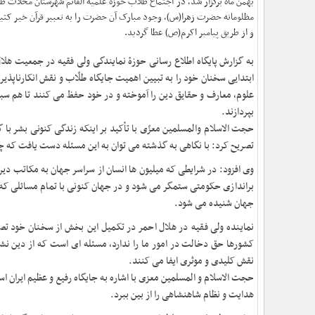
بهمن ماه برگزار شد، در اجتماع طلّاب حوزۀ علمیه القائم شهرستان محلات
مظلومانه حضرت زهرا(س)، وجود مبارک آن حضرت را به تعبیر قرآن خیر کثی
و از طریق پیامبر اکرم(ص) عطا گردید.
به گزارش پایگاه اطلاع رسانی حوزۀ نمایندگی ولی فقیه در جمعیت هلا
ابتدایی سخنان خود را به تبیین اهمیت جایگاه طلّاب و نقش انکارناپذ
علوم، معارف و حقایق دین را آموخته و در خود حفظ می کنند تا هم سب
بپردازند
.
حجت الاسلام والمسلمین معزّی با تأکید بر اینکه زندگی کنونی بشر با 
تصریح کرد: با نگاهی به گذشته می توان به این مسئله دست یافت که 
وی افزود: در شرایطی که میلیون ها انسان از سراسر جهان به مکاتب دین
براندازی حکومتی ستمگر می شود و در جهان کنونی با تمام مسائلی که
جهان شنیده می شود
.
نماینده ولی فقیه در هلال احمر در تکمیل این بخش از سخنان خود ت
کشورها حق دخالت در امور ما را ندارد، مسئله ای است که از دین نش
نقش کلیدی و موثری ایفا می کنند
.
حجت الاسلام و المسلمین معزی با اشاره به جایگاه رفیع و عظیم ایران ا
هدایت و نظام شاهنشاهی را از بین ببرد
.