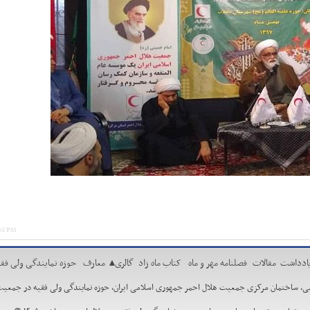
:58 PM
ادداشت
مقالات
فصلنامه مهر و ماه
کتاب ماه زاد
گالری
▴
معارف
حوزه نمایندگی ولی فقی
مان مرکزی جمعیت هلال احمر جمهوری اسلامی ایران، حوزه نمایندگی ولی فقیه در جمعیت هلال احمر. تلفن:88662730 ،29