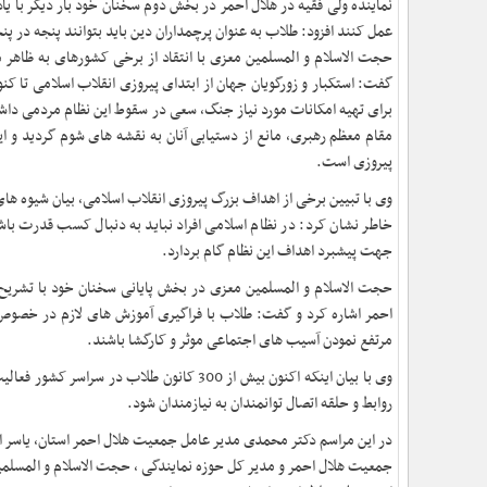
نماینده ولی فقیه در هلال احمر در بخش دوم سخنان خود بار دیگر با یادآ
عمل کنند افزود: طلاب به عنوان پرچمداران دین باید بتوانند پنجه در پن
حجت الاسلام و المسلمین معزی با انتقاد از برخی کشورهای به ظاهر م
برای تهیه امکانات مورد نیاز جنگ، سعی در سقوط این نظام مردمی داشته
پیروزی است
.
وی با تبیین برخی از اهداف بزرگ پیروزی انقلاب اسلامی، بیان شیوه ها
خاطر نشان کرد: در نظام اسلامی افراد نباید به دنبال کسب قدرت باش
جهت پیشبرد اهداف این نظام گام بردارد.
حجت الاسلام و المسلمین معزی در بخش پایانی سخنان خود با تشریح
احمر اشاره کرد و گفت: طلاب با فراگیری آموزش های لازم در خصوص ا
مرتفع نمودن آسیب های اجتماعی موثر و کارگشا باشند.
وی با بیان اینکه اکنون بیش از 300 کانون 
روابط و حلقه اتصال توانمندان به نیازمندان شود
.
در این مراسم دکتر محمدی مدیر عامل جمعیت هلال احمر استان، یاسر ا
جمعیت هلال احمر و مدیر کل حوزه نمایندگی ، حجت الاسلام و المسلم