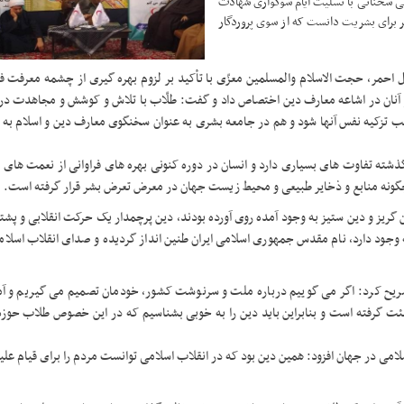
 طی سخنانی با تسلیت ایام سوگواری شهادت
ر برای بشریت دانست که از سوی پروردگار
ل احمر، حجت الاسلام والمسلمین معزّی با تأکید بر لزوم بهره گیری از چشمه معرفت 
یر آنان در اشاعه معارف دین اختصاص داد و گفت: طلّاب با تلاش و کوشش و مجاهدت در 
ب تزکیه نفس آنها شود و هم در جامعه بشری به عنوان سخنگوی معارف دین و اسلام به 
گذشته تفاوت های بسیاری دارد و انسان در دوره کنونی بهره های فراوانی از نعمت های 
چگونه منابع و ذخایر طبیعی و محیط زیست جهان در معرض تعرض بشر قرار گرفته است
.
 گریز و دین ستیز به وجود آمده روی آورده بودند، دین پرچمدار یک حرکت انقلابی و پشتو
 وجود دارد، نام مقدس جمهوری اسلامی ایران طنین انداز گردیده و صدای انقلاب اسلا
صریح کرد: اگر می گوییم درباره ملت و سرنوشت کشور، خودمان تصمیم می گیریم و آمر
ئت گرفته است و بنابراین باید دین را به خوبی بشناسیم که در این خصوص طلاب حوزه
سلامی در جهان افزود: همین دین بود که در انقلاب اسلامی توانست مردم را برای قیام علی