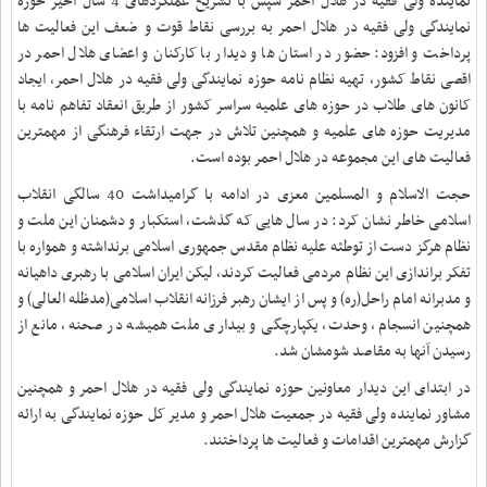
نماینده ولی فقیه در هلال احمر سپس با تشریح عملکردهای 4 سال اخیر حوزه
نمایندگی ولی فقیه در هلال احمر به بررسی نقاط قوت و ضعف این فعالیت ها
پرداخت و افزود: حضور در استان ها و دیدار با کارکنان و اعضای هلال احمر در
اقصی نقاط کشور، تهیه نظام نامه حوزه نمایندگی ولی فقیه در هلال احمر، ایجاد
کانون های طلاب در حوزه های علمیه سراسر کشور از طریق انعقاد تفاهم نامه با
مدیریت حوزه های علمیه و همچنین تلاش در جهت ارتقاء فرهنگی از مهمترین
فعالیت های این مجموعه در هلال احمر بوده است
.
حجت الاسلام و المسلمین معزی در ادامه با گرامیداشت 40 سالگی انقلاب
اسلامی خاطر نشان کرد: در سال هایی که گذشت، استکبار و دشمنان این ملت و
نظام هرگز دست از توطئه علیه نظام مقدس جمهوری اسلامی برنداشته و همواره با
تفکر براندازی این نظام مردمی فعالیت کردند، لیکن ایران اسلامی با رهبری داهیانه
و مدبرانه امام راحل(ره) و پس از ایشان‏ ‌رهبر فرزانه انقلاب اسلامی‏(مدظله العالی) و
همچنین انسجام، وحدت، یکپارچگی و بیداری ملت همیشه در صحنه‏، مانع از
رسیدن آنها به مقاصد شومشان شد
.
در ابتدای این دیدار معاونین حوزه نمایندگی ولی فقیه در هلال احمر و همچنین
مشاور نماینده ولی فقیه در جمعیت هلال احمر و مدیر کل حوزه نمایندگی به ارائه
گزارش مهمترین اقدامات و فعالیت ها پرداختند
.