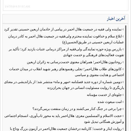
1/6/2019 9:37:02 AM
آخرین اخبار
›
نماینده ولی فقیه در جمعیت هلال احمر در پیامی از خادمان اربعین حسینی تقدیر کرد
›
ابلاغ سلام و خداقوت نماینده محترم ولی‌فقیه در جمعیت هلال احمر به کادر درمان
عملیات اربعین حسینی در طریق‌الحسین(ع)
›
بازرس ویژه حوزه نمایندگی ولی‌فقیه از مراکز درمانی عتبات بازدید کرد؛ تأکید بر
تقویت فعالیت‌های فرهنگی و خدمت جهادی
›
روحانیون هلال‌احمر؛ همراهان معنوی خدمت‌رسانی به زائران اربعین
›
کانون‌های طلاب هلال‌احمر؛ تجلی رهنمودهای رهبر شهید انقلاب در میدان خدمات
اجتماعی و هدایت معنوی و سیاسی
›
دومین شماره از دوره جدید فصلنامه «مهر و ماه» منتشر شد؛ از بازاندیشی در معنای
یاریگری تا روایت مسئولیت انسانی در جهان بحران‌زده
›
جلوه‌ای از خدمت مؤمنانه
›
امت مبعوث شده
›
چرا برخی در جنگ کنار می‌کشند و در زمان منفعت برمی‌گردند؟
›
حجت الاسلام و المسلمین معزی: هلال‌احمر باید به محور تاب‌آوری، انسجام اجتماعی
و آموزش همگانی تبدیل شود
›
روایت ایثار و خدمت؛ کارنامه درخشان جمعیت هلال‌احمر در آزمون بزرگ وداع با