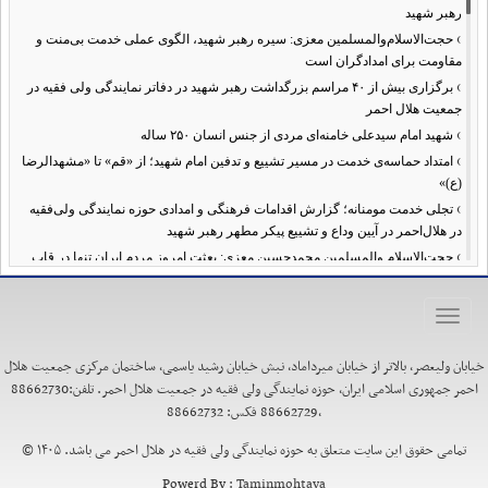
رهبر شهید
›
حجت‌الاسلام‌والمسلمین معزی: سیره رهبر شهید، الگوی عملی خدمت بی‌منت و
مقاومت برای امدادگران است
›
برگزاری بیش از ۴۰ مراسم بزرگداشت رهبر شهید در دفاتر نمایندگی ولی فقیه در
جمعیت هلال احمر
›
شهید امام سیدعلی خامنه‌ای مردی از جنس انسان ۲۵۰ ساله
›
امتداد حماسه‌ی خدمت در مسیر تشییع و تدفین امام شهید؛ از «قم» تا «مشهدالرضا
(ع)»
›
تجلی خدمت مومنانه؛ گزارش اقدامات فرهنگی و امدادی حوزه نمایندگی ولی‌فقیه
در هلال‌احمر در آیین وداع و تشییع پیکر مطهر رهبر شهید
›
حجت‌الاسلام والمسلمین محمدحسین معزی: بعثت امروز مردم ایران تنها در قاب
قیام عاشورا قابل تفسیر است
›
آمادگی همه‌جانبه معاونت فرهنگی حوزه نمایندگی ولی‌فقیه هلال‌احمر برای
Toggle
خدمت‌رسانی در مراسم تشییع پیکر مطهر رهبر شهید
navigation
›
طنین نوای حسینی در ساختمان صلح؛ ویژه‌برنامه‌های عزاداری دهه اول محرم در
خیابان ولیعصر، بالاتر از خیابان میرداماد، نبش خیابان رشید یاسمی، ساختمان مرکزی جمعیت هلال
هلال‌احمر آغاز شد
احمر جمهوری اسلامی ایران، حوزه نمایندگی ولی فقیه در جمعیت هلال احمر. تلفن:88662730
›
نماینده ولی‌فقیه در هلال‌احمر: حراست اثرگذار، پشتوانه سرمایه اجتماعی است /
،88662729 فکس: 88662732
هدف حکومت اسلامی، ساخت جامعه‌ای برای «خلیفه‌الله» شدن انسان‌هاست
›
تمامی حقوق این سایت متعلق به حوزه نمایندگی ولی فقیه در هلال احمر می باشد. ۱۴۰۵ ©
تأکید نماینده ولی‌فقیه در هلال‌احمر بر هدفمندی برنامه‌های محرم / عزاداری‌ها
نیازمند توجه همزمان به ابعاد «معرفتی» و «عاطفی» است
Powerd By :
Taminmohtava