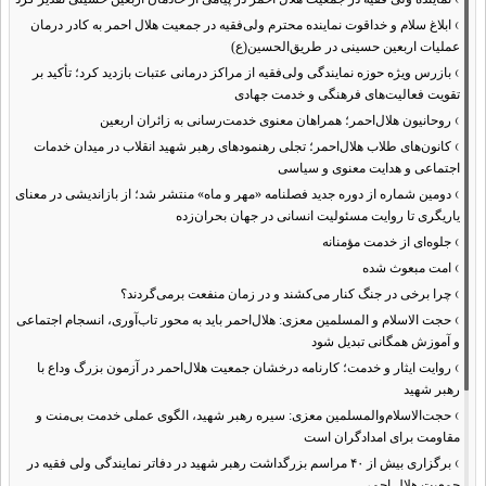
›
ابلاغ سلام و خداقوت نماینده محترم ولی‌فقیه در جمعیت هلال احمر به کادر درمان
عملیات اربعین حسینی در طریق‌الحسین(ع)
›
بازرس ویژه حوزه نمایندگی ولی‌فقیه از مراکز درمانی عتبات بازدید کرد؛ تأکید بر
تقویت فعالیت‌های فرهنگی و خدمت جهادی
›
روحانیون هلال‌احمر؛ همراهان معنوی خدمت‌رسانی به زائران اربعین
›
کانون‌های طلاب هلال‌احمر؛ تجلی رهنمودهای رهبر شهید انقلاب در میدان خدمات
اجتماعی و هدایت معنوی و سیاسی
›
دومین شماره از دوره جدید فصلنامه «مهر و ماه» منتشر شد؛ از بازاندیشی در معنای
یاریگری تا روایت مسئولیت انسانی در جهان بحران‌زده
›
جلوه‌ای از خدمت مؤمنانه
›
امت مبعوث شده
›
چرا برخی در جنگ کنار می‌کشند و در زمان منفعت برمی‌گردند؟
›
حجت الاسلام و المسلمین معزی: هلال‌احمر باید به محور تاب‌آوری، انسجام اجتماعی
و آموزش همگانی تبدیل شود
›
روایت ایثار و خدمت؛ کارنامه درخشان جمعیت هلال‌احمر در آزمون بزرگ وداع با
رهبر شهید
›
حجت‌الاسلام‌والمسلمین معزی: سیره رهبر شهید، الگوی عملی خدمت بی‌منت و
مقاومت برای امدادگران است
›
برگزاری بیش از ۴۰ مراسم بزرگداشت رهبر شهید در دفاتر نمایندگی ولی فقیه در
جمعیت هلال احمر