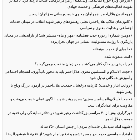
›
بازرس ویژه حوزه نمایندگی ولی‌فقیه از مراکز درمانی عتبات بازدید کرد؛ تأکید بر
تقویت فعالیت‌های فرهنگی و خدمت جهادی
›
روحانیون هلال‌احمر؛ همراهان معنوی خدمت‌رسانی به زائران اربعین
›
کانون‌های طلاب هلال‌احمر؛ تجلی رهنمودهای رهبر شهید انقلاب در میدان خدمات
اجتماعی و هدایت معنوی و سیاسی
›
دومین شماره از دوره جدید فصلنامه «مهر و ماه» منتشر شد؛ از بازاندیشی در معنای
یاریگری تا روایت مسئولیت انسانی در جهان بحران‌زده
›
جلوه‌ای از خدمت مؤمنانه
›
امت مبعوث شده
›
چرا برخی در جنگ کنار می‌کشند و در زمان منفعت برمی‌گردند؟
›
حجت الاسلام و المسلمین معزی: هلال‌احمر باید به محور تاب‌آوری، انسجام اجتماعی
و آموزش همگانی تبدیل شود
›
روایت ایثار و خدمت؛ کارنامه درخشان جمعیت هلال‌احمر در آزمون بزرگ وداع با
رهبر شهید
›
حجت‌الاسلام‌والمسلمین معزی: سیره رهبر شهید، الگوی عملی خدمت بی‌منت و
مقاومت برای امدادگران است
›
برگزاری بیش از ۴۰ مراسم بزرگداشت رهبر شهید در دفاتر نمایندگی ولی فقیه در
جمعیت هلال احمر
›
شهید امام سیدعلی خامنه‌ای مردی از جنس انسان ۲۵۰ ساله
›
امتداد حماسه‌ی خدمت در مسیر تشییع و تدفین امام شهید؛ از «قم» تا «مشهدالرضا