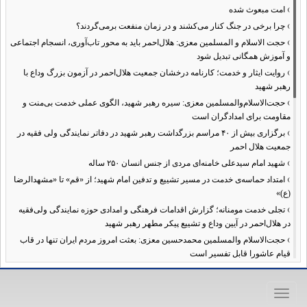
›
امت مبعوث شده
›
چرا برخی در جنگ کنار می‌کشند و در زمان منفعت برمی‌گردند؟
›
حجت الاسلام و المسلمین معزی: هلال‌احمر باید به محور تاب‌آوری، انسجام اجتماعی
و آموزش همگانی تبدیل شود
›
روایت ایثار و خدمت؛ کارنامه درخشان جمعیت هلال‌احمر در آزمون بزرگ وداع با
رهبر شهید
›
حجت‌الاسلام‌والمسلمین معزی: سیره رهبر شهید، الگوی عملی خدمت بی‌منت و
مقاومت برای امدادگران است
›
برگزاری بیش از ۴۰ مراسم بزرگداشت رهبر شهید در دفاتر نمایندگی ولی فقیه در
جمعیت هلال احمر
›
شهید امام سیدعلی خامنه‌ای مردی از جنس انسان ۲۵۰ ساله
›
امتداد حماسه‌ی خدمت در مسیر تشییع و تدفین امام شهید؛ از «قم» تا «مشهدالرضا
(ع)»
›
تجلی خدمت مومنانه؛ گزارش اقدامات فرهنگی و امدادی حوزه نمایندگی ولی‌فقیه
در هلال‌احمر در آیین وداع و تشییع پیکر مطهر رهبر شهید
›
حجت‌الاسلام والمسلمین محمدحسین معزی: بعثت امروز مردم ایران تنها در قاب
قیام عاشورا قابل تفسیر است
›
آمادگی همه‌جانبه معاونت فرهنگی حوزه نمایندگی ولی‌فقیه هلال‌احمر برای
خدمت‌رسانی در مراسم تشییع پیکر مطهر رهبر شهید
Toggle
›
طنین نوای حسینی در ساختمان صلح؛ ویژه‌برنامه‌های عزاداری دهه اول محرم در
navigation