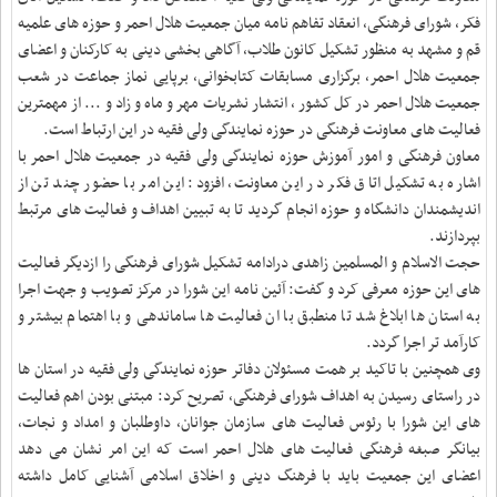
فکر، شورای فرهنگی، انعقاد تفاهم نامه میان جمعیت هلال احمر و حوزه های علمیه
قم و مشهد به منظور تشکیل کانون طلاب، آگاهی بخشی دینی به کارکنان و اعضای
جمعیت هلال احمر، برگزاری مسابقات کتابخوانی، برپایی نماز جماعت در شعب
جمعیت هلال احمر در کل کشور ، انتشار نشریات مهر و ماه و زاد و ... از مهمترین
فعالیت های معاونت فرهنگی در حوزه نمایندگی ولی فقیه در این ارتباط است
.
معاون فرهنگی و امور آموزش حوزه نمایندگی ولی فقیه در جمعیت هلال احمر با
اشاره به تشکیل اتاق فکر در این معاونت، افزود: این امر با حضور چند تن از
اندیشمندان دانشگاه و حوزه انجام گردید تا به تبیین اهداف و فعالیت های مرتبط
بپردازند
.
حجت الاسلام و المسلمین زاهدی درادامه تشکیل شورای فرهنگی را ازدیگر فعالیت
های این حوزه معرفی کرد و گفت: آئین نامه این شورا در مرکز تصویب و جهت اجرا
به استان ها ابلاغ شد تا منطبق با ان فعالیت ها ساماندهی و با اهتمام بیشتر و
کارآمد تر اجرا گردد.
وی همچنین با تاکید بر همت مسئولان دفاتر حوزه نمایندگی ولی فقیه در استان ها
در راستای رسیدن به اهداف شورای فرهنگی، تصریح کرد: مبتنی بودن اهم فعالیت
های این شورا با رئوس فعالیت های سازمان جوانان، داوطلبان و امداد و نجات،
بیانگر صبغه فرهنگی فعالیت های هلال احمر است که این امر نشان می دهد
اعضای این جمعیت باید با فرهنگ دینی و اخلاق اسلامی آشنایی کامل داشته