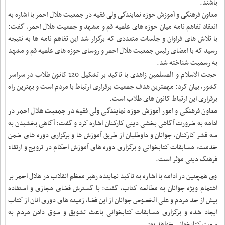
باشند
.
معاون فرهنگی و آموزش حوزه نمایندگی ولی فقیه در جمعیت هلال احمر با اشاره به
انعقاد تفاهم نامه میان حوزه های علمیه قم و مشهد و جمعیت هلال احمر، گفت:
با تلاش های فراوان و جلسات متعددی که برگزار شد این تفاهم نامه ها به نتیجه
رسید که با امضای رئیس جمعیت هلال احمر و روسای حوزه های علمیه قم و مشهد
به رسمیت شناخته شد
.
حجت الاسلام و المسلمین زاهدی با تاکید بر تشکیل 120 کانون طلاب در سراسر
کشور، بیان کرد: مهمترین هدف جمعیت برقراری ارتباط با مردم است و بهترین راه
برقراری این ارتباط کانون های طلاب است
.
معاون فرهنگی و امور آموزش حوزه نمایندگی ولی فقیه در جمعیت هلال احمر در
ادامه به ضرورت آگاهی بخشی دینی کارکنان اشاره کرد و گفت: آگاهی بخشیدن به
سه قشر کارکنان، جوانان و داوطلبان از طریق آموزش ها و برگزاری دوره های ضمن
خدمت، مسابقات کتابخوانی و برگزاری دوره های آموزش احکام در ترویج و ارتقاء
فرهنگ دینی موثر است
.
وی همچنین در ادامه با اشاره به تاکید نماینده رهبر معظم انقلاب در هلال احمر بر
اهتمام ویژه جوانان به مطالعه کتاب، گفت: با گسترش فضای مجازی و استفاده
بیش از حد مردم و علی الخصوص جوانان از این فضا، زمینه های دوری انان از کتاب
ایجاد شده و برگزاری مسابقات کتابخوانی باعث تشویق و سوق دادن مردم به
سمت کتابخوانی خواهد بود
.