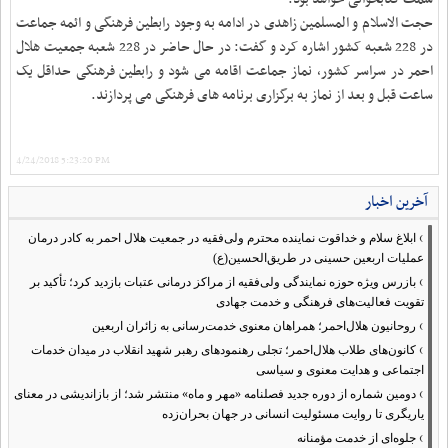
حجت الاسلام و المسلمین زاهدی در ادامه به وجود رابطین فرهنگی و ائمه جماعت
در 228 شعبه کشور اشاره کرد و گفت: در حال حاضر در 228 شعبه جمعیت هلال
احمر در سراسر کشور، نماز جماعت اقامه می شود و رابطین فرهنگی حداقل یک
ساعت قبل و بعد از نماز به برگزاری برنامه های فرهنگی می پردازند
.
4/24/2018 5:23:20 PM
آخرین اخبار
›
ابلاغ سلام و خداقوت نماینده محترم ولی‌فقیه در جمعیت هلال احمر به کادر درمان
عملیات اربعین حسینی در طریق‌الحسین(ع)
›
بازرس ویژه حوزه نمایندگی ولی‌فقیه از مراکز درمانی عتبات بازدید کرد؛ تأکید بر
تقویت فعالیت‌های فرهنگی و خدمت جهادی
›
روحانیون هلال‌احمر؛ همراهان معنوی خدمت‌رسانی به زائران اربعین
›
کانون‌های طلاب هلال‌احمر؛ تجلی رهنمودهای رهبر شهید انقلاب در میدان خدمات
اجتماعی و هدایت معنوی و سیاسی
›
دومین شماره از دوره جدید فصلنامه «مهر و ماه» منتشر شد؛ از بازاندیشی در معنای
یاریگری تا روایت مسئولیت انسانی در جهان بحران‌زده
›
جلوه‌ای از خدمت مؤمنانه