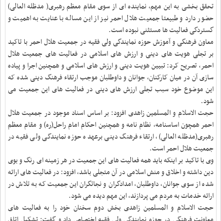
تحقق بخشی به این مهم، نماینده ای از سوی مقام معظم رهبری( مدظله العالی)
حضور دارد و طبیعتا جمعیت هلال احمر نیز از این مساله با عنایت به اهمیت و
گستردگی فعالیت ها مستثنی نبوده است
.
معاون فرهنگی و آموزش حوزه نمایندگی ولی فقیه در جمعیت هلال احمر با تاکید
بر تجلی هویت های دینی و ارزش های اسلامی در فعالیت های جمعیت هلال
احمر، تصریح کرد: تبیین هویت دینی و ارزش های اسلامی و همچنین اجرا و پیاده
سازی آن در میان کارکنان، جوانان و داوطلبان موجب ارتقاء فرهنگ دینی شده که
این موضوع خود سبب تجلی ارزش های دینی در فعالیت های این جمعیت می
شود
.
حجت الاسلام و المسلمین زاهدی افزود: بر اساس اسناد موجود در جمعیت هلال
احمر همچون اساسنامه، نظام نامه و همچنین احکام امام راحل(ره) و مقام معظم
رهبری(مدظله العالی)، ارتقاء فرهنگ دینی برعهده حوزه نمایندگی ولی فقیه در
جمعیت هلال احمر است
.
وی با تاکید بر اینکه باید همه فعالیت های این جمعیت در هر زمینه ای رنگ و بوی
دین داشته و اخلاق و منش اسلامی در آن متجلی باشد، افزود: در فعالیت های ارائه
شده از سوی جوانان، داوطلبان، امدادگران و نجاتگران این جمعیت که به تلاش در
ارائه خدمات به مردم می پردازند، این مهم دیده می شود
.
حجت الاسلام و المسلمین زاهدی بخش دوم سخنان خود را به فعالیت های
معاونت فرهنگی در حوزه نمایندگی ولی فقیه اختصاص داد و گفت: تشکیل اتاق