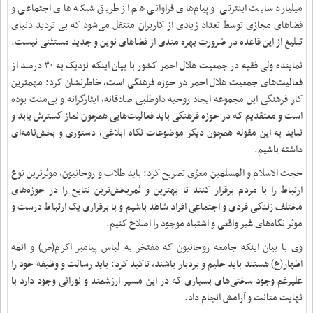
میلیارد سایت اینترتی و پیام‌های فراوانی هم از طریق شبکه های اجتماعی و
فضاهای مجازی توسط تعداد زیادی از کاربران منتقل می‌شود که بی تردید دنیای
تبلیغ از این قاعده در ضرورت بهره مندی از فضاهای نوین و جدید مستثنی نیست
.
نماینده ولی فقیه در جمعیت هلال احمر کشور با بیان اینکه نزدیک به ۳۰ درصد از
فعالیت‌های جمعیت هلال احمر در حوزه فرهنگی است، خاطرنشان کرد: مهمترین
کار فرهنگی این مجموعه ایجاد روحیه داوطلبی صادقانه، ایثارگرانه و بی‌منت بوده
است و معتقدیم که در حوزه فرهنگی باید فعالیت‌هایی همچون نماز گسترش یابد و
نباید به این مقوله همچون دیگر موضوعات نگاه ابلاغی، دستوری و بخش‌نامه‌ای
داشته باشیم
.
حجت الاسلام و المسلمین معزّی تصریح کرد: باید طلاب و روحانیون، موثرترین نوع
ارتباط را با مردم برقرار کنند تا بهترین و ثمربخش‌ترین نتایج را در حوزه‌های
مختلف زندگی فردی و اجتماعی افراد شاهد باشیم و با برقراری یک ارتباط درست و
موثر نگاه‌های غیر واقعی و اشتباه موجود را اصلاح کنیم
.
وی با بیان اینکه جامعه روحانیون که مفتخر به لباس پیامبر اکرم(ص) و ائمه
اطهار(ع) هستند باید حلیم و بردبار باشند، تاکید کرد: باید رسالت و وظیفه خود را
علیرغم وجود سختی‌های بسیاری که در این مسیر ارزشمند و نورانی وجود دارد با
نهایت متانت و آرامش انجام داد.