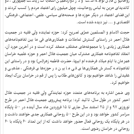
روحانیون قابل توجه است و در دوازدهمین انتخابات ریاست جمهوری، دو
کاندیدای مزین به لباس روحانیت، چهل میلیون رای اعتماد مردم را کسب کردند و
این فضای اعتماد در دیگر حوزه ها و صحنه‌های سیاسی، علمی، اجتماعی، فرهنگی،
اقتصادی و ... نیز دیده شده است
.
حجت الاسام و المسلمین معزّی تصریح کرد: حوزه نماینده ولی فقیه در جمعیت
هلال احمر در راستای گسترش تعاملات و همکاری‌های فی ما بین تفاهم‌نامه‌های
همکاری زیادی را با مجموعه‌های مختلف منعقد کرده است و در آخرین مورد آن،
انعقاد تفاهم‌نامه همکاری مشترک میان جمعیت هلال احمر و حوزه علمیه خراسان
همزمان با ایام میلاد فرخنده ام ابیها، حضرت فاطمه زهرا(س) بود و در راستای این
تفاهم‌نامه گسترش همکاری‌های فی ما بین در حوزه‌های فرهنگی، مذهبی و
عقیدتی را شاهد خواهیم بود و کانون‌های طلاب را پس از قم در خراسان بزرگ ایجاد
خواهیم کرد
.
وی ضمن اشاره به برنامه‌های متعدد حوزه نمایندگی ولی فقیه در جمعیت هلال
احمر کشور در طول سال، تاکید کرد: برنامه پیش‌روی جمعیت هلال احمر در طرح
نوروزی ۹۷ و از ۲۵ اسفند سال جاری تا ۱۵ فروردین ماه سال آینده در ۵۰۰ پایگاه
سراسر کشور خواهد بود و در این طرح ۵۰۰ روحانی همکاری جدی خواهند داشت و
در هر پایگاه یک روحانی فعال حضور خواهد داشت که از این تعداد ۶۰ پایگاه با ۶۰
روحانی در خراسان رضوی است
.