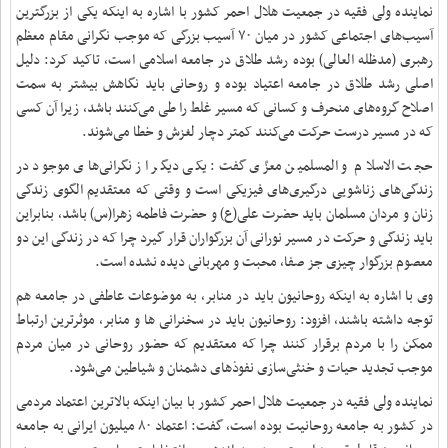
نماینده ولی فقیه در جمعیت هلال احمر کشور با اشاره به اینکه یکی از بزرگترین
آسیب‌های اجتماعی کشور در میان ۷۰ آسیب بزرگی که موجب نگرانی مقام معظم
رهبری (مدظله العالی) بوده رشد طلاق در جامعه اسلامی است، تاکید کرد: دلیل
اصلی رشد طلاق در جامعه اعتیاد بوده و روحانی باید نگاهش بیشتر به سمت
اصلاح گروه‌های منحرف و کسانی که مسیر غلط را طی می‌کنند باشد، زیرا آن کسی
که در مسیر درست حرکت می‌کنند کمتر دچار لغزش و خطا می‌شوند.
حجت الاسلام و المسلمین معزّی گفت: یکی دیگر از نگرانی‌های موجود در
زندگی‌های زناشویی درگیری‌های فیزیکی است و وقتی که معتقدیم الگوی زندگی
زنان و مردان مسلمان باید حضرت علی(ع) و حضرت فاطمه زهرا(س) باشد، بنابراین
باید زندگی‌ و حرکت در مسیر نورانی آن بزرگواران قرار گیرد چرا که در زندگی این دو
معصوم بزرگوار چیزی جز صفا، محبت و مهربانی دیده نشده است.
وی با اشاره به اینکه روحانیون باید در منابر، به موضوعات عاطفی در جامعه هم
توجه داشته باشند، افزود: روحانیون باید در سخنرانی ها و منابر، موثرترین ارتباط
ممکن را با مردم برقرار کنند چرا که معتقدیم که حضور روحانی در میان مردم
موجب تجدید حیات و خنثی‌سازی نفوذهای دشمنان و شیاطین می‌شود
.
نماینده ولی فقیه در جمعیت هلال احمر کشور با بیان اینکه بالاترین اعتماد مردمی
در کشور به جامعه روحانیت بوده است، گفت: اعتماد ۸۰ میلیون ایرانی به جامعه