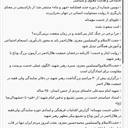
اجتماعی و هدایت معنوی و سیاسی
›
دومین شماره از دوره جدید فصلنامه «مهر و ماه» منتشر شد؛ از بازاندیشی در معنای
یاریگری تا روایت مسئولیت انسانی در جهان بحران‌زده
›
جلوه‌ای از خدمت مؤمنانه
›
امت مبعوث شده
›
چرا برخی در جنگ کنار می‌کشند و در زمان منفعت برمی‌گردند؟
›
حجت الاسلام و المسلمین معزی: هلال‌احمر باید به محور تاب‌آوری، انسجام اجتماعی
و آموزش همگانی تبدیل شود
›
روایت ایثار و خدمت؛ کارنامه درخشان جمعیت هلال‌احمر در آزمون بزرگ وداع با
رهبر شهید
›
حجت‌الاسلام‌والمسلمین معزی: سیره رهبر شهید، الگوی عملی خدمت بی‌منت و
مقاومت برای امدادگران است
›
برگزاری بیش از ۴۰ مراسم بزرگداشت رهبر شهید در دفاتر نمایندگی ولی فقیه در
جمعیت هلال احمر
›
شهید امام سیدعلی خامنه‌ای مردی از جنس انسان ۲۵۰ ساله
›
امتداد حماسه‌ی خدمت در مسیر تشییع و تدفین امام شهید؛ از «قم» تا «مشهدالرضا
(ع)»
›
تجلی خدمت مومنانه؛ گزارش اقدامات فرهنگی و امدادی حوزه نمایندگی ولی‌فقیه
در هلال‌احمر در آیین وداع و تشییع پیکر مطهر رهبر شهید
›
حجت‌الاسلام والمسلمین محمدحسین معزی: بعثت امروز مردم ایران تنها در قاب