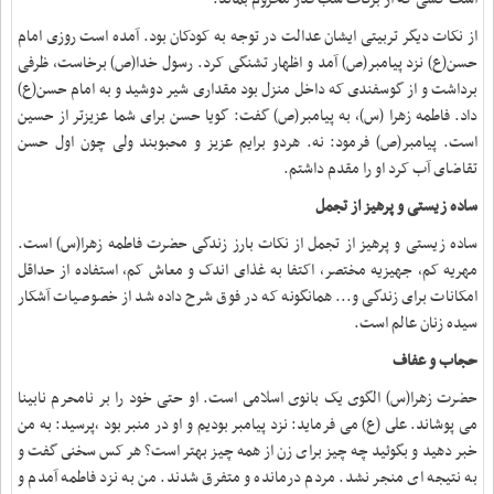
از نکات دیگر تربیتی ایشان عدالت در توجه به کودکان بود. آمده است روزی امام
حسن(ع) نزد پیامبر(ص) آمد و اظهار تشنگی کرد. رسول خدا(ص) برخاست، ظرفی
برداشت و از گوسفندی که داخل منزل بود مقداری شیر دوشید و به امام حسن(ع)
داد. فاطمه زهرا (س)، به پیامبر(ص) گفت: گویا حسن برای شما عزیزتر از حسین
است. پیامبر(ص) فرمود: نه. هردو برایم عزیز و محبوبند ولی چون اول حسن
تقاضای آب کرد او را مقدم داشتم
.
ساده زیستی و پرهیز از تجمل
ساده زیستی و پرهیز از تجمل از نکات بارز زندگی حضرت فاطمه زهرا(س) است.
مهریه کم، جهیزیه مختصر، اکتفا به غذای اندک و معاش کم، استفاده از حداقل
امکانات برای زندگی و... همانگونه که در فوق شرح داده شد از خصوصیات آشکار
سیده زنان عالم است
.
حجاب و عفاف
حضرت زهرا(س) الگوى یک بانوى اسلامى است. او حتی خود را بر نامحرم نابینا
می پوشاند
.
على (ع) می فرماید: نزد پیامبر بودیم و او در منبر بود ٬پرسید: به من
خبر دهید و بگوئید چه چیز براى زن از همه چیز بهتر است؟ هر کس سخنى گفت و
به نتیجه اى منجر نشد. مردم درمانده و متفرق شدند. من به نزد فاطمه آمدم و