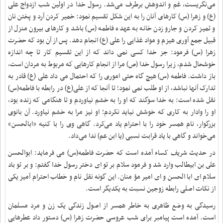
می‌نگریست، غم و اندوهش برطرف می‌شد
.
رسول خدا در اولین شب ازدواج علی
(ع) و زهرا (س) کارهای آنان را به این شکل تقسیم نمود: خمیر کردن آرد و پختن نان
و تمیز کردن و جارو زدن خانه به عهده فاطمه (س) باشد و کارهای بیرون منزل از
قبیل جمع آوری هیزم و مواد غذایی را علی (ع) انجام دهد
.
پس از آن بود که حضرت
زهرا (س) فرمود: جز خدا کسی نمی داند که از این تقسیم کار تا چه اندازه
خوشحال شدم، زیرا رسول خدا (ص) مرا از انجام کارهایی که مربوط به مردان است،‌
باز داشت
.
فاطمه (س) هیچ گاه حتی اموری را که احتمال می داد علی (ع) قادر به
تدارک آنها نباشد، از او طلب نمی نمود؛ تا آنجا که از علی(ع) در رابطه با فاطمه(س)
نقل شده است: به خدا سوگند که او را به خشم نیاوردم و تا هنگامی که زنده بود،
او را وادار به کاری که خوشش نیاید نکردم؛ او نیز مرا به خشم نیاورد
.
آن بانوی
بزرگوار، نام همسر خود را با احترام یاد می‌کرد. گاهی وی را با کنیه «ابالحسن»
می‌خواند و گاهی با یاد قرابت نسبی (یا ابن عم) ندا می‌داد.
در حدیث شریف کساء آمده است که حضرت فاطمه(س) می فرماید: ابوالحسن
على بن ابیطالب وارد شد و فرمود سلام بر تو اى دختر رسول خدا گفتم: و بر تو باد
سلام اى ابا الحسن و اى امیر مؤ منان. این گونه نقل نام و خطاب احترام آمیز یکی
از نکات اصلی رابطه زوجین نسبت به یکدیگر است
.
رسیدگی به وضع ظاهری به خاطر همسر از اصول زندگی یک زن و مرد مسلمان
است. آمده است پیامبر برای شب عروسی حضرت زهرا (س) دستور داد عطرهایی