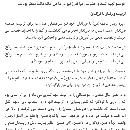
خوشبو تهیه کنند و حضرت زهرا (س) نیز در داخل خانه دائماً معطر بودند
.
تربیت و رفتار با فرزندان
سیره رفتار فاطمه(س) با فرزندان خود نیز سرمشقی مناسب برای تربیت صحیح
فرزندان است. ایشان به فرزندان احترام می گذاشتند و آنها را با احترام خطاب می
کردند و همیشه سعی در آموزش و تربیت دینی و اخلاقی آنها داشتند
.
در حدیث شریف کساء حضرت فاطمه(س) در پاسخ سلام فرزند خود امام حسن(ع)
می فرماید: سلام برتو اى نور دیده ام و میوه دلم. و در پاسخ سلام امام حسین(ع)
می فرماید: سلام بر تو اى فرزند من و اى نور دیده ام و میوه دلم
.
حضرت زهرا (س) فرزندان خود را همیشه برای یادگیری و تعلیم و تزکیه آماده می
کرد؛ به عنوان مثال به فرزندش حسن(ع) می فرمود: «به مسجد برو ، آنچه را از
پیامبر شنیدی فراگیر و نزد من بیا و برای من بازگو کن»
.
و در عین حال شادی و خوشحالی را در بیت خود تسری می داد و این تا حدی بود
که از بازی با کودکان که نقش بسزایی در تربیت آنها دارد اجتناب نمی نمود. نقل
شده است که فاطمه(س) فرزندش حسن(ع) را روی دست می گرفت و بالا می
انداخت و حرکت می داد و می فرمود: اشبه أباک یاحسن، واخلع عن الحق الرّسن،
واعبد الهاً ذامنن، ولاتوال ذا الاحسن. (ای حسن ، نظیر پدرت باش و ریسمان ظلم از
حق دور کن، و خداوندی را که صاحب نعمت هاست پرستش کن و با افراد تیره دل