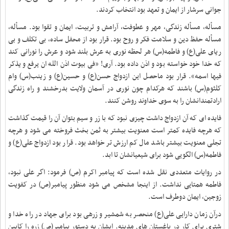
جوانی سرشار از ایمان و تعهد بود انتخاب کردند
.
مسأله، مسأله زندگی، مهر و عطوفت، آرامش و تربیت، ایمان و تقوا بود. مسأله،
مسأله حفظ دین و سلامت فکر و روح بود. قرار بود از محفل ساده، بی تکلف و بی
ریای علی(ع) و فاطمه(س) هر لحظه نوری به عرش بلند شود و عرش را نورانی کند
که خدا خود خواسته بود و اذن داده بود. آری! «فی بیوت اذن الله ان یرفع و یذکر
فیها اسمه». قرار بود ماحصل این ازدواج حسن(ع) و حسین(ع) و زینب(س) وام
کلثوم(س) باشند که هرکدام چون نوری در آسمان ولایت بدرخشند و راه زندگی
ارادتمندانشان را به سوی خداوند روشن کنند
.
فایده ای که آن ازدواج داشت چیزی نبود که با زر و سیم بتوان آن را قیمت گذاشت
که هرچه فایده کمتر است معنویت بیشتر به ثمن بخث فروخته می شود و هرچه
تجلی معنویت بیشتر باشد مال کم ارزش تر خواهد بود. قرار بود ازدواج علی(ع) و
فاطمه(س) الگویی شود برای شیعیانشان تا ابد
.
در روایات متعددی نقل شده است که پیامبر اکرم (ص) فرمود: اگر علی نبود،
فاطمه همتایی نداشت. از اینجا مشخص می شود منظور پیامبر(ص) در کفویت
زوجین، ایمان دوطرف است
.
درآن زمان دارایی علی(ع) منحصر به شمشیر و زرهی بود برای جهاد در راه خدا و
شتری برای کار در باغستان های مدینه. ایشان به دستور پیامبر(ص) زره را کابین