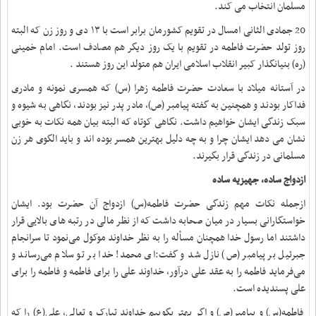
مسلمان انتخاب می کند.
20 جمادی الثانی امسال در تقویم کشورمان برابر است با ١٣ دی و روز زن که البته
روز تولد حضرت فاطمه در تقویم با یک روز دیگر هم مصادف است. امام خمینی
(ره) بنیانگذار کبیر انقلاب اسلامی ایران هم متولد این روز هستند .
در آستانه میلاد با سعادت حضرت فاطمه زهرا (س) که همسری نمونه و مادری
فداکار بودند و همچنین به گفته پیامبر (ص)، مادر پدر نیز بودند، نگاهی به شیوه و
سبک زندگی ایشان خواهیم داشت. نگاهی کوتاه که البته بیان همه نکات به خوبی
نشان می دهد ایشان چرا و به چه دلیل بهترین همسر بوده اند و باید الگوی هر زن
مسلمانی در زندگی قرار بگیرند.
ازدواج ساده، جهیزیه ساده
ازجمله نکات مهم زندگی حضرت فاطمه(س) ازدواج آن حضرت بود. ایشان
خواستگارانی بسیار در میان صحابه داشت که از نظر مالی در رتبه های بالایی قرار
داشتند اما رسول خدا همچنان مسأله را به نظر خداوند موکول می‌نمود تا سرانجام
جبرئیل بر پیامبر (ص) نازل شد و گفت:ای محمد! خدا بر تو سلام می‌رساند و
می‌فرماید فاطمه را به عقد علی درآور، خداوند علی را برای فاطمه و فاطمه را برای
علی پسندیده است
.
فاطمه(س) و پیامبر(ص) و اگر بهتر بگوییم خداوند تبارک و تعالی، علی(ع) را که