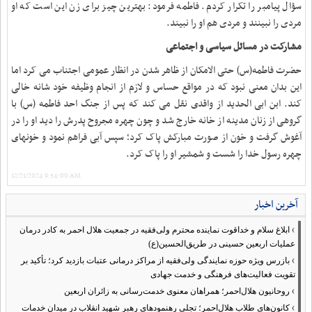
سؤال پیامبر را تکرار کردم. فاطمه فرمود: بهترین چیز براى زن این است که او
مردى را نبینند و مردى هم او را نبیند
.
مشارکت در مسائل سیاسی و اجتماعی
حضرت فاطمه(س) حتی الامکان از ظاهر شدن در انظار عمومی اجتناب می کرد اما
این بدان معنی نبود که در مواقع حساس و لازم از انجام وظیفه خود شانه خالی
کند
.
ابن ابی الحدید از واقدی نقل می کند که پس از جنگ احد فاطمه (س) با
گروهی از زنان مدینه از خانه خارج شد و چون چهره مجروح پدرش را دید او را در
آغوش گرفت و خون از صورت مبارکش پاک کرد؛ سپس آبی فراهم نمود و خونهای
چهره رسول خدا را شست و شمشیر او را پاک کرد
.
12/21/2024 9:54:00 AM
آخرین اخبار
›
ابلاغ سلام و خداقوت نماینده محترم ولی‌فقیه در جمعیت هلال احمر به کادر درمان
عملیات اربعین حسینی در طریق‌الحسین(ع)
›
بازرس ویژه حوزه نمایندگی ولی‌فقیه از مراکز درمانی عتبات بازدید کرد؛ تأکید بر
تقویت فعالیت‌های فرهنگی و خدمت جهادی
›
روحانیون هلال‌احمر؛ همراهان معنوی خدمت‌رسانی به زائران اربعین
›
کانون‌های طلاب هلال‌احمر؛ تجلی رهنمودهای رهبر شهید انقلاب در میدان خدمات