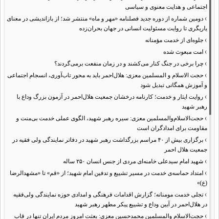
اجتماعی و هدایت معنوی و سیاسی
›
دومین شماره از دوره جدید فصلنامه «مهر و ماه» منتشر شد؛ از بازاندیشی در معنای
یاریگری تا روایت مسئولیت انسانی در جهان بحران‌زده
›
جلوه‌ای از خدمت مؤمنانه
›
امت مبعوث شده
›
چرا برخی در جنگ کنار می‌کشند و در زمان منفعت برمی‌گردند؟
›
حجت الاسلام و المسلمین معزی: هلال‌احمر باید به محور تاب‌آوری، انسجام اجتماعی
و آموزش همگانی تبدیل شود
›
روایت ایثار و خدمت؛ کارنامه درخشان جمعیت هلال‌احمر در آزمون بزرگ وداع با
رهبر شهید
›
حجت‌الاسلام‌والمسلمین معزی: سیره رهبر شهید، الگوی عملی خدمت بی‌منت و
مقاومت برای امدادگران است
›
برگزاری بیش از ۴۰ مراسم بزرگداشت رهبر شهید در دفاتر نمایندگی ولی فقیه در
جمعیت هلال احمر
›
شهید امام سیدعلی خامنه‌ای مردی از جنس انسان ۲۵۰ ساله
›
امتداد حماسه‌ی خدمت در مسیر تشییع و تدفین امام شهید؛ از «قم» تا «مشهدالرضا
(ع)»
›
تجلی خدمت مومنانه؛ گزارش اقدامات فرهنگی و امدادی حوزه نمایندگی ولی‌فقیه
در هلال‌احمر در آیین وداع و تشییع پیکر مطهر رهبر شهید
›
حجت‌الاسلام والمسلمین محمدحسین معزی: بعثت امروز مردم ایران تنها در قاب