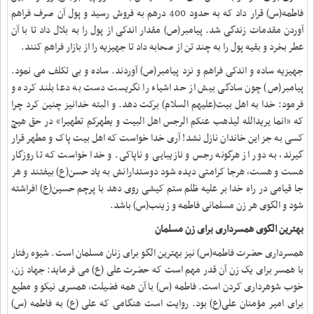
فاطمه(س) قرار داد که به حدود 400 درهم به فروش رسید و پول آن صرف فراهم
آوردن مقدمات زندگی شد
.
پیامبر(ص) مقدار اندکی از پول را به بلال داد تا با آن
عطر بخرد و بقیه پول را به چند تن از صحابه داد تا جهیزیه را از بازار فراهم کنند
.
جهیزیه ساده و اندکی فراهم و نزد پیامبر(ص) آوردند. ساده و بی تکلف می نمود.
پیامبر(ص) چون سادگی بیش از حد اشیاء را نگریست دست به دعا بلند کرده و
فرمود: خدا به اهل بیت(علیهم السلام) برکت دهد. و البته خدانیز چنین کرد چرا
که «انما یریدالله لیذهب عنکم الرجس اهل البیت و یطهرکم تطهیرا» در حق هیچ
کسی به جز این خاندان نازل نشد! آری خدا خواست که اهل بیت پاک و مطهر قرار
گیرند، به دور از هرگونه رجس و نازیبایی و ناپاکی. و خدا خواست که تا روزگار
هست و هست، هرجا کرامتی دیده شود دوستدارانش به یاد حسن(ع) بیفتند و هر
جا قیامی در راه خدا بر علیه ظلم ستم کیشی روی دهد با پرچم حسین(ع) افراشته
شود و الگوی هر زن مسلمانی فاطمه و زینب(س) باشد
.
بهترین الگوی همسرداری برای زن مسلمان
همسرداری حضرت فاطمه(س) نیز بهترین الگو برای زنان مسلمان است. شیوه رفتار
با همسر برای یک زن آن قدر مهم است که حضرت علی (ع) می فرماید: جهاد زن،
خوب شوهرداری کردن است
.
فاطمه (س) با آن همه فضیلت، همسری نیکو و مطیع
برای امیر مؤمنان علی(ع) بود. روایت است هنگامی که علی (ع) به فاطمه (س)