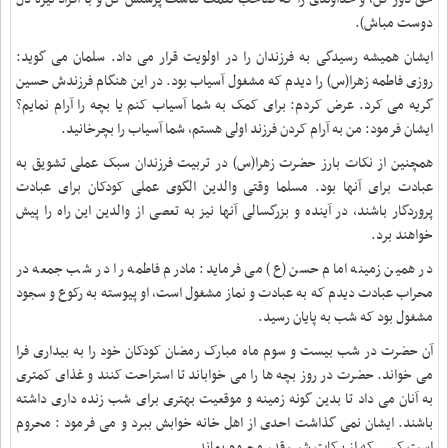
دوست مباش)
.
ایشان همیشه رسیدگی به فرزندان را در اولویت قرار می داد. سلمان می گوید:
روزی فاطمه زهرا(س) را دیدم که مشغول آسیاب بود. در این هنگام فرزندش حسین
گریه می کرد. عرض کردم: برای کمک به شما آسیاب کنم یا بچه را آرام نمایم؟
ایشان فرمود: من به آرام کردن فرزند اولی هستم، شما آسیاب را بچرخانید
.
همچنین از نکات بارز حضرت زهرا(س) در تربیت فرزندان سبک عملی تشویق به
عبادت برای آنها بود. مسلما وقتی والدین الگوی عملی کودکان برای عبادت
پروردگار باشند، در آینده و بزرگسالی آنها نیز به تعصی از والدین این راه را پیش
خواهند برد
.
در همین زمینه امام حسن (ع) می فرماید: مادرم فاطمه را در شب جمعه در
محراب عبادت دیدم که به عبادت و نماز مشغول است، او پیوسته به رکوع و سجود
مشغول بود که شب به پایان رسید
.
آن حضرت در شب بیست و سوم ماه مبارک رمضان کودکان خود را به بیداری فرا
می خواند. حضرت در روز بچه ها را می خواباند تا استراحت کنند و غذای کمتری
به آنان می داد تا بدین گونه زمینه و موقعیت بهتری برای شب زنده داری داشته
باشند. ایشان نمی گذاشت احدی از اهل خانه خوابش ببرد و می فرمود : محروم
است کسی که از برکات شب قدر محروم بماند
.