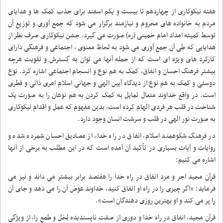
هفته نیکوکاری از چهاردهم تا بیست و یکم اسفند برای جذب کمک ها و هدایای
مردم به خانواده های محروم و نیازمند برگزار می شود که جمع آوری و توزیع آن
توسط کمیته امداد امام خمینی (ره) صورت می گیرد
.
جشن نیکوکاری صرف نظر از
هدایایی که طی آن جمع آوری می شود به لحاظ معنوی ، اجتماعی و فرهنگی دارای
کارکرد های ویژه ای است که از جمله آنها می توان به گسترش و تقویت هرچه
بیشتر فرهنگ احسان و انفاق، کمک به هم نوع و انسجام اجتماعی اشاره کرد. نوع
دوستی و کمک به هم نوع از دیدگاه آیین الهی و جهانی اسلام امری ذاتی و فطری
است. در واقع خداوند متعال تمایل به کمک کردن به هم نوعان را به صورت یک
شناخت در قلب هر فردی الهام کرده است، بدین مفهوم که عمل و اقدام نیکوکاری
به صورت نور الهی در قلب و سرشت انسان وجود دارد
.
در فرهنگ شکوهمند اسلام، انفاق در راه خدا، از مصادیق احسان شمرده شده و
روایات و آیات بسیاری در تأکید آن آمده است که در این مطلب به برخی از آنها
اشاره می کنیم
:
قرآن مجید اجر و مزد انفاق در راه خدا را هفتصد برابر بیشتر می داند و نیز می
فرماید: «اگر چیزی را در راه او انفاق کنید، خداوند عوض آن را می دهد و جای آن
را پر می کند و او بهترین روزی دهندگان است».
قرآن مجید، انفاق در راه خدا و دوری از صفت ناپسندیده بُخل و طمع را، از ویژگی