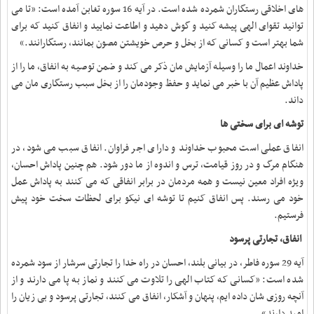
های اخلاقی رستگاران شمرده شده است. در آیه 16 سوره تغابن آمده است: «تا می
توانید تقوای الهی پیشه کنید و گوش دهید و اطاعت نمایید و انفاق کنید که برای
شما بهتر است و کسانی که از بخل و حرص خویشتن مصون بمانند، رستگارانند
.
»
خداوند اعمال ما را وسیله آزمایش مان ذکر می کند و ضمن توصیه به انفاق، ما را از
پاداش عظیم آن با خبر می نماید و حفظ وجودمان را از بخل سبب رستگاری مان می
داند
.
توشه ای برای سختی ها
انفاق عملی است محبوب خداوند و دارای اجر فراوان. انفاق سبب می شود، در
هنگام مرگ و در روز قیامت، ترس و اندوه از ما دور شود. هم چنین پاداش احسان،
ویژه افراد معین نیست و همه مردمان در برابر انفاقی که می کنند به پاداش عمل
خود می رسند. پس انفاق کنیم تا توشه ای نیکو برای لحظات سخت خود پیش
فرستیم
.
انفاق، تجارتی پرسود
آیه 29 سوره فاطر، در بیانی بلند، احسان در راه خدا را تجارتی سرشار از سود شمرده
شده است: «کسانی که کتاب الهی را تلاوت می کنند و نماز به پا می دارند و از
آنچه روزی شان داده ایم، پنهان و آشکار، انفاق می کنند، تجارتی پرسود و بی زیان را
امید دارند».