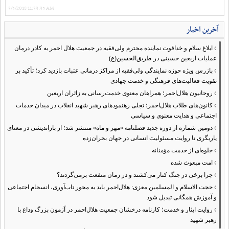
3/5/2018 11:33:35 AM
آخرین اخبار
›
ابلاغ سلام و خداقوت نماینده محترم ولی‌فقیه در جمعیت هلال احمر به کادر درمان
عملیات اربعین حسینی در طریق‌الحسین(ع)
›
بازرس ویژه حوزه نمایندگی ولی‌فقیه از مراکز درمانی عتبات بازدید کرد؛ تأکید بر
تقویت فعالیت‌های فرهنگی و خدمت جهادی
›
روحانیون هلال‌احمر؛ همراهان معنوی خدمت‌رسانی به زائران اربعین
›
کانون‌های طلاب هلال‌احمر؛ تجلی رهنمودهای رهبر شهید انقلاب در میدان خدمات
اجتماعی و هدایت معنوی و سیاسی
›
دومین شماره از دوره جدید فصلنامه «مهر و ماه» منتشر شد؛ از بازاندیشی در معنای
یاریگری تا روایت مسئولیت انسانی در جهان بحران‌زده
›
جلوه‌ای از خدمت مؤمنانه
›
امت مبعوث شده
›
چرا برخی در جنگ کنار می‌کشند و در زمان منفعت برمی‌گردند؟
›
حجت الاسلام و المسلمین معزی: هلال‌احمر باید به محور تاب‌آوری، انسجام اجتماعی
و آموزش همگانی تبدیل شود
›
روایت ایثار و خدمت؛ کارنامه درخشان جمعیت هلال‌احمر در آزمون بزرگ وداع با
رهبر شهید