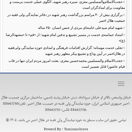
›
حجت‌الاسلام‌والمسلمین معزی: سیره رهبر شهید، الگوی عملی خدمت بی‌منت و
مقاومت برای امدادگران است
›
برگزاری بیش از ۴۰ مراسم بزرگداشت رهبر شهید در دفاتر نمایندگی ولی فقیه در
جمعیت هلال احمر
›
شهید امام سیدعلی خامنه‌ای مردی از جنس انسان ۲۵۰ ساله
›
امتداد حماسه‌ی خدمت در مسیر تشییع و تدفین امام شهید؛ از «قم» تا «مشهدالرضا
(ع)»
›
تجلی خدمت مومنانه؛ گزارش اقدامات فرهنگی و امدادی حوزه نمایندگی ولی‌فقیه
در هلال‌احمر در آیین وداع و تشییع پیکر مطهر رهبر شهید
›
حجت‌الاسلام والمسلمین محمدحسین معزی: بعثت امروز مردم ایران تنها در قاب
قیام عاشورا قابل تفسیر است
›
آمادگی همه‌جانبه معاونت فرهنگی حوزه نمایندگی ولی‌فقیه هلال‌احمر برای
خدمت‌رسانی در مراسم تشییع پیکر مطهر رهبر شهید
Toggle
›
طنین نوای حسینی در ساختمان صلح؛ ویژه‌برنامه‌های عزاداری دهه اول محرم در
navigation
هلال‌احمر آغاز شد
خیابان ولیعصر، بالاتر از خیابان میرداماد، نبش خیابان رشید یاسمی، ساختمان مرکزی جمعیت هلال
›
نماینده ولی‌فقیه در هلال‌احمر: حراست اثرگذار، پشتوانه سرمایه اجتماعی است /
احمر جمهوری اسلامی ایران، حوزه نمایندگی ولی فقیه در جمعیت هلال احمر. تلفن:88662730
هدف حکومت اسلامی، ساخت جامعه‌ای برای «خلیفه‌الله» شدن انسان‌هاست
،88662729 فکس: 88662732
›
تأکید نماینده ولی‌فقیه در هلال‌احمر بر هدفمندی برنامه‌های محرم / عزاداری‌ها
نیازمند توجه همزمان به ابعاد «معرفتی» و «عاطفی» است
تمامی حقوق این سایت متعلق به حوزه نمایندگی ولی فقیه در هلال احمر می باشد. ۱۴۰۵ ©
›
۱۰۰ روز اقتدارِ میدانی؛ حماسهِ ماندن در عهدِ نصرت
Powerd By :
Taminmohtava