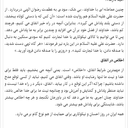
چنین معامله ای با خداوند، بی شک، سودی به عظمت رضوان الهی دربردارد. از
حضرت علی علیه السلام هم روایت شده است: «آن کس که با دستی کوتاه ببخشد،
از دستی بلند پاداش می گیرد». بنابراین، آنچه در راه خیر انفاق می کنیم، هرچند
کم باشد، خداوند از فضل خود بر آن می افزاید و چندین برابر به ما پاداش می دهد.
پس تا می توانیم با کالای نیکوکاری با خدا تجارت کنیم که سودی سنگین به دنبال
دارد. حضرت علی علیه السلام در این باره نیز فرمودند: «هر گاه تهی دست شدید،
با صدقه دادن، با خدا تجارت کنید». و «روزی را با صدقه دادن فرود آورید
.
»
اخلاص در انفاق
از مهمترین شرایط انفاق، «اخلاص» است. یعنی آنچه می بخشیم، باید فقط برای
خدا و نیت ما تنها رضایت او باشد. وقتی انفاق می کنیم، نباید از کسی توقع مدح
داشته باشیم؛ چراکه اگر این توقع در کار بیاید، انفاق، دیگر در راه خدا نیست و
نباید منتظر پاداش و گشایش و آمرزش بود و چنانچه نیت ما برای خدا خالص باشد،
خداوند چنان اجری به ما می دهد که در باورمان نگنجد و هر چه اخلاص بیشتر
باشد، شایستگی برای پاداش هم بیشتر می شود
.
همه ایران در روز احسان و نیکوکاری برای حمایت از هم نوع گام برمی دارد.