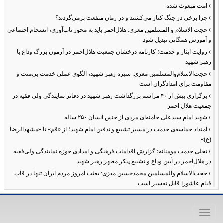
›
امت مبعوث شده
›
چرا برخی در جنگ کنار می‌کشند و در زمان منفعت برمی‌گردند؟
›
حجت الاسلام و المسلمین معزی: هلال‌احمر باید به محور تاب‌آوری، انسجام اجتماعی
و آموزش همگانی تبدیل شود
›
روایت ایثار و خدمت؛ کارنامه درخشان جمعیت هلال‌احمر در آزمون بزرگ وداع با
رهبر شهید
›
حجت‌الاسلام‌والمسلمین معزی: سیره رهبر شهید، الگوی عملی خدمت بی‌منت و
مقاومت برای امدادگران است
›
برگزاری بیش از ۴۰ مراسم بزرگداشت رهبر شهید در دفاتر نمایندگی ولی فقیه در
جمعیت هلال احمر
›
شهید امام سیدعلی خامنه‌ای مردی از جنس انسان ۲۵۰ ساله
›
امتداد حماسه‌ی خدمت در مسیر تشییع و تدفین امام شهید؛ از «قم» تا «مشهدالرضا
(ع)»
›
تجلی خدمت مومنانه؛ گزارش اقدامات فرهنگی و امدادی حوزه نمایندگی ولی‌فقیه
در هلال‌احمر در آیین وداع و تشییع پیکر مطهر رهبر شهید
›
حجت‌الاسلام والمسلمین محمدحسین معزی: بعثت امروز مردم ایران تنها در قاب
قیام عاشورا قابل تفسیر است
›
آمادگی همه‌جانبه معاونت فرهنگی حوزه نمایندگی ولی‌فقیه هلال‌احمر برای
خدمت‌رسانی در مراسم تشییع پیکر مطهر رهبر شهید
Toggle
›
طنین نوای حسینی در ساختمان صلح؛ ویژه‌برنامه‌های عزاداری دهه اول محرم در
navigation