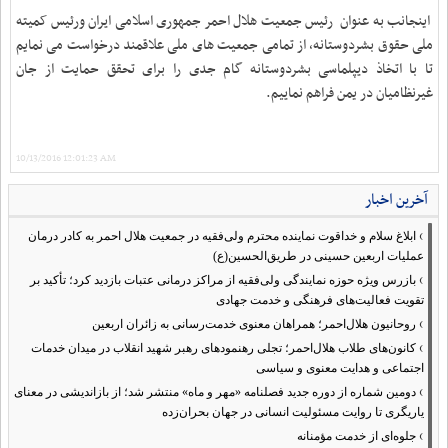
اینجانب به عنوان رئیس جمعیت هلال احمر جمهوری اسلامی ایران ورئیس کمیته
ملی حقوق بشردوستانه، از تمامی جمعیت های ملی علاقمند درخواست می نمایم
تا با اتخاذ دیپلماسی بشردوستانه گام جدی را برای تحقق حمایت از جان
غیرنظامیان در یمن فراهم نماییم
.
10/13/2016 12:01:23 AM
آخرین اخبار
›
ابلاغ سلام و خداقوت نماینده محترم ولی‌فقیه در جمعیت هلال احمر به کادر درمان
عملیات اربعین حسینی در طریق‌الحسین(ع)
›
بازرس ویژه حوزه نمایندگی ولی‌فقیه از مراکز درمانی عتبات بازدید کرد؛ تأکید بر
تقویت فعالیت‌های فرهنگی و خدمت جهادی
›
روحانیون هلال‌احمر؛ همراهان معنوی خدمت‌رسانی به زائران اربعین
›
کانون‌های طلاب هلال‌احمر؛ تجلی رهنمودهای رهبر شهید انقلاب در میدان خدمات
اجتماعی و هدایت معنوی و سیاسی
›
دومین شماره از دوره جدید فصلنامه «مهر و ماه» منتشر شد؛ از بازاندیشی در معنای
یاریگری تا روایت مسئولیت انسانی در جهان بحران‌زده
›
جلوه‌ای از خدمت مؤمنانه