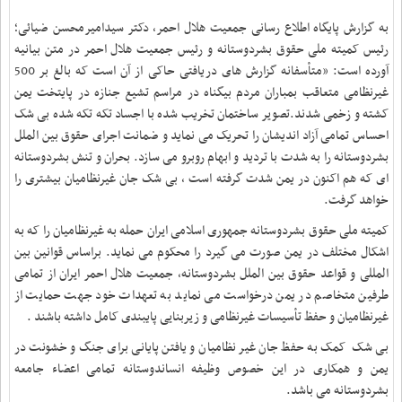
به گزارش پایگاه اطلاع رسانی جمعیت هلال احمر، دکتر سیدامیرمحسن ضیائی؛
رئیس کمیته ملی حقوق بشردوستانه و رئیس جمعیت هلال احمر در متن بیانیه
آورده است: «متأسفانه گزارش های دریافتی حاکی از آن است که بالغ بر 500
غیرنظامی متعاقب بمباران مردم بیگناه در مراسم تشیع جنازه در پایتخت یمن
کشته و زخمی شدند.تصویر ساختمان تخریب شده با اجساد تکه تکه شده بی شک
احساس تمامی آزاد اندیشان را تحریک می نماید و ضمانت اجرای حقوق بین الملل
بشردوستانه را به شدت با تردید و ابهام روبرو می سازد. بحران و تنش بشردوستانه
ای که هم اکنون در یمن شدت گرفته است ، بی شک جان غیرنظامیان بیشتری را
خواهد گرفت
.
کمیته ملی حقوق بشردوستانه جمهوری اسلامی ایران حمله به غیرنظامیان را که به
اشکال مختلف در یمن صورت می گیرد را محکوم می نماید. براساس قوانین بین
المللی و قواعد حقوق بین الملل بشردوستانه، جمعیت هلال احمر ایران از تمامی
طرفین متخاصم در یمن درخواست می نماید به تعهدات خود جهت حمایت از
غیرنظامیان و حفظ تأسیسات غیرنظامی و زیربنایی پایبندی کامل داشته باشند
.
بی شک کمک به حفظ جان غیر نظامیان و یافتن پایانی برای جنگ و خشونت در
یمن و همکاری در این خصوص وظیفه انساندوستانه تمامی اعضاء جامعه
بشردوستانه می باشد
.