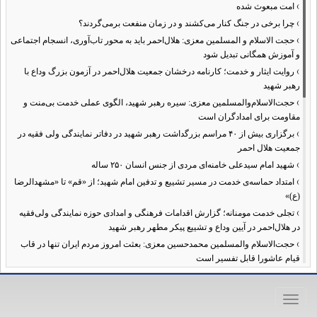
›
امت مبعوث شده
›
چرا برخی در جنگ کنار می‌کشند و در زمان منفعت برمی‌گردند؟
›
حجت الاسلام و المسلمین معزی: هلال‌احمر باید به محور تاب‌آوری، انسجام اجتماعی
و آموزش همگانی تبدیل شود
›
روایت ایثار و خدمت؛ کارنامه درخشان جمعیت هلال‌احمر در آزمون بزرگ وداع با
رهبر شهید
›
حجت‌الاسلام‌والمسلمین معزی: سیره رهبر شهید، الگوی عملی خدمت بی‌منت و
مقاومت برای امدادگران است
›
برگزاری بیش از ۴۰ مراسم بزرگداشت رهبر شهید در دفاتر نمایندگی ولی فقیه در
جمعیت هلال احمر
›
شهید امام سیدعلی خامنه‌ای مردی از جنس انسان ۲۵۰ ساله
›
امتداد حماسه‌ی خدمت در مسیر تشییع و تدفین امام شهید؛ از «قم» تا «مشهدالرضا
(ع)»
›
تجلی خدمت مومنانه؛ گزارش اقدامات فرهنگی و امدادی حوزه نمایندگی ولی‌فقیه
در هلال‌احمر در آیین وداع و تشییع پیکر مطهر رهبر شهید
›
حجت‌الاسلام والمسلمین محمدحسین معزی: بعثت امروز مردم ایران تنها در قاب
قیام عاشورا قابل تفسیر است
›
آمادگی همه‌جانبه معاونت فرهنگی حوزه نمایندگی ولی‌فقیه هلال‌احمر برای
خدمت‌رسانی در مراسم تشییع پیکر مطهر رهبر شهید
Toggle
›
طنین نوای حسینی در ساختمان صلح؛ ویژه‌برنامه‌های عزاداری دهه اول محرم در
navigation