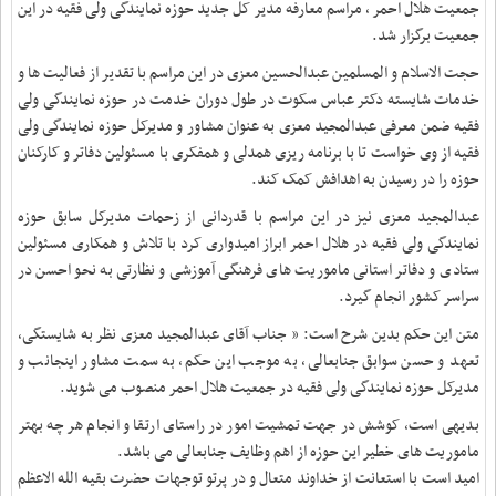
جمعیت هلال احمر ، مراسم معارفه مدیر کل جدید حوزه نمایندگی ولی فقیه در این
جمعیت برگزار شد.
حجت الاسلام و المسلمین عبدالحسین معزی در این مراسم با تقدیر از فعالیت ها و
خدمات شایسته دکتر عباس سکوت در طول دوران خدمت در حوزه نمایندگی ولی
فقیه ضمن معرفی عبدالمجید معزی به عنوان مشاور و مدیرکل حوزه نمایندگی ولی
فقیه از وی خواست تا با برنامه ریزی همدلی و همفکری با مسئولین دفاتر و کارکنان
حوزه را در رسیدن به اهدافش کمک کند.
عبدالمجید معزی نیز در این مراسم با قدردانی از زحمات مدیرکل سابق حوزه
نمایندگی ولی فقیه در هلال احمر ابراز امیدواری کرد با تلاش و همکاری مسئولین
ستادی و دفاتر استانی ماموریت های فرهنگی آموزشی و نظارتی به نحو احسن در
سراسر کشور انجام گیرد.
متن این حکم بدین شرح است: « جناب آقای عبدالمجید معزی نظر به شایستگی،
تعهد و حسن سوابق جنابعالی، به موجب این حکم، به سمت مشاور اینجانب و
مدیرکل حوزه نمایندگی ولی فقیه در جمعیت هلال احمر منصوب می شوید.
بدیهی است، کوشش در جهت تمشیت امور در راستای ارتقا و انجام هر چه بهتر
ماموریت های خطیر این حوزه از اهم وظایف جنابعالی می باشد.
امید است با استعانت از خداوند متعال و در پرتو توجهات حضرت بقیه الله الاعظم