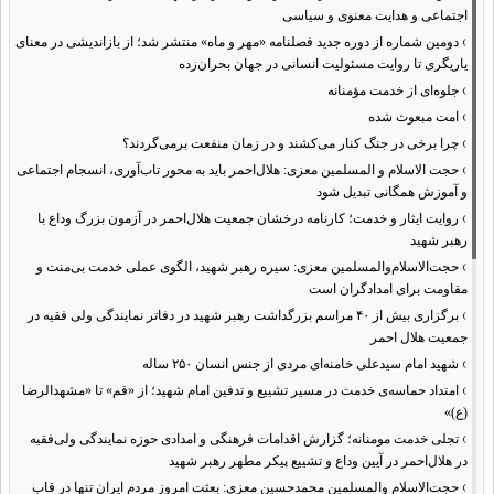
اجتماعی و هدایت معنوی و سیاسی
›
دومین شماره از دوره جدید فصلنامه «مهر و ماه» منتشر شد؛ از بازاندیشی در معنای
یاریگری تا روایت مسئولیت انسانی در جهان بحران‌زده
›
جلوه‌ای از خدمت مؤمنانه
›
امت مبعوث شده
›
چرا برخی در جنگ کنار می‌کشند و در زمان منفعت برمی‌گردند؟
›
حجت الاسلام و المسلمین معزی: هلال‌احمر باید به محور تاب‌آوری، انسجام اجتماعی
و آموزش همگانی تبدیل شود
›
روایت ایثار و خدمت؛ کارنامه درخشان جمعیت هلال‌احمر در آزمون بزرگ وداع با
رهبر شهید
›
حجت‌الاسلام‌والمسلمین معزی: سیره رهبر شهید، الگوی عملی خدمت بی‌منت و
مقاومت برای امدادگران است
›
برگزاری بیش از ۴۰ مراسم بزرگداشت رهبر شهید در دفاتر نمایندگی ولی فقیه در
جمعیت هلال احمر
›
شهید امام سیدعلی خامنه‌ای مردی از جنس انسان ۲۵۰ ساله
›
امتداد حماسه‌ی خدمت در مسیر تشییع و تدفین امام شهید؛ از «قم» تا «مشهدالرضا
(ع)»
›
تجلی خدمت مومنانه؛ گزارش اقدامات فرهنگی و امدادی حوزه نمایندگی ولی‌فقیه
در هلال‌احمر در آیین وداع و تشییع پیکر مطهر رهبر شهید
›
حجت‌الاسلام والمسلمین محمدحسین معزی: بعثت امروز مردم ایران تنها در قاب