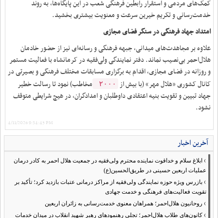
کمک‌های مردمی و استقرار رابطین فرهنگی شعب در این پایگاه‌ها، به روند
خدمت‌رسانی و تکریم خیرین سرعت و معنویت بیشتری بخشید.
امتداد جهاد فرهنگی در سنگر فضای مجازی
علاوه بر مجاهدت‌های میدانی، جبهه فرهنگی و رسانه‌ای نیز از حضور خادمان
هلال‌احمر بی‌نصیب نماند. دفتر نمایندگی ولی‌فقیه در کرمانشاه با فعالیت مستمر
و روزانه در فضای مجازی، اقدام به برگزاری مسابقات مختلف فرهنگی و بصیرتی در
کانال کشوری «هلال مهر» (با بیش از
مخاطب) نمود تا رسالت خطیر
۲۰۰۰
جهاد تبیین و تقویت بنیه اعتقادی داوطلبان و امدادگران، در هیچ شرایطی متوقف
نشود.
4/11/2026 9:34:45 PM
آخرین اخبار
›
ابلاغ سلام و خداقوت نماینده محترم ولی‌فقیه در جمعیت هلال احمر به کادر درمان
عملیات اربعین حسینی در طریق‌الحسین(ع)
›
بازرس ویژه حوزه نمایندگی ولی‌فقیه از مراکز درمانی عتبات بازدید کرد؛ تأکید بر
تقویت فعالیت‌های فرهنگی و خدمت جهادی
›
روحانیون هلال‌احمر؛ همراهان معنوی خدمت‌رسانی به زائران اربعین
›
کانون‌های طلاب هلال‌احمر؛ تجلی رهنمودهای رهبر شهید انقلاب در میدان خدمات