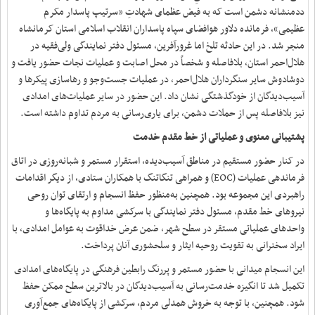
ددمنشانه دشمن است که به فیض عظمای شهادتِ «سرتیپ پاسدار مکرم
عظیمی»، فرمانده دلاور هوافضای سپاه پاسداران انقلاب‌ اسلامی‌ استان‌ کرمانشاه
منجر شد. در این حادثه تلخ اما غرورآفرین، مسئول دفتر نمایندگی ولی‌فقیه در
هلال‌احمر استان، بلافاصله و شخصاً در محل اصابت و عملیات نجات حضور یافت و
دوشادوش سایر سنگرداران هلال‌احمر، در عملیات جست‌وجو و رهاسازی پیکرها و
آسیب‌دیدگان از خودگذشتگی نشان داد. این حضور در سایر عملیات‌های امدادی
نیز بلافاصله پس از حملات دشمن، برای یاری‌رسانی به مردم تداوم داشته است.
پشتیبانی معنوی و عملیاتی از خط مقدم خدمت
در کنار حضور مستقیم در مناطق آسیب‌دیده، استقرار مستمر و شبانه‌روزی در اتاق
فرماندهی عملیات (EOC) و همراهی تنگاتنگ با همکاران ستادی، از دیگر اقدامات
راهبردی این مجموعه بود. همچنین به‌منظور حفظ انسجام و ارتقای توان روحی
نیروهای خط مقدم، مسئول دفتر نمایندگی با سرکشی مداوم به پایگاه‌ها و
واحدهای عملیاتی مستقر در سطح شهر، ضمن عرض خداقوت به عوامل امدادی، با
ایراد سخنرانی به تقویت روحیه ایثار و سلحشوری آنان پرداخت.
این انسجام میدانی با حضور مستمر و پررنگ رابطین فرهنگی در پایگاه‌های امدادی
تکمیل شد تا انگیزه خدمت‌رسانی به آسیب‌دیدگان در بالاترین سطح ممکن حفظ
شود. همچنین، با توجه به خروش همدلی مردم، سرکشی از پایگاه‌های جمع‌آوری