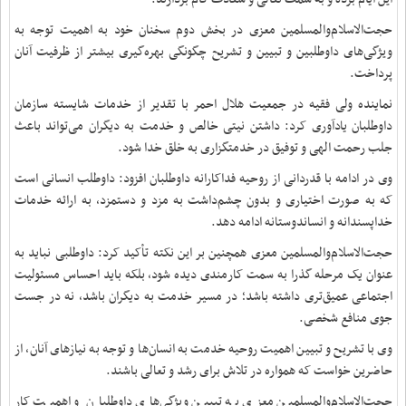
حجت‌الاسلام‌والمسلمین معزی در بخش دوم سخنان خود به اهمیت توجه به
ویژگی‌های داوطلبین و تبیین و تشریح چگونگی بهره‌گیری بیشتر از ظرفیت آنان
پرداخت.
نماینده ولی فقیه در جمعیت هلال احمر با تقدیر از خدمات شایسته سازمان
داوطلبان یادآوری کرد: داشتن نیتی خالص و خدمت به دیگران می‌تواند باعث
جلب رحمت الهی و توفیق در خدمتگزاری به خلق خدا شود.
وی در ادامه با قدردانی از روحیه فداکارانه داوطلبان افزود: داوطلب انسانی است
که به صورت اختیاری و بدون چشم‌داشت به مزد و دستمزد، به ارائه خدمات
خداپسندانه و انساندوستانه ادامه دهد.
حجت‌الاسلام‌والمسلمین معزی همچنین بر این نکته تأکید کرد: داوطلبی نباید به
عنوان یک مرحله گذرا به سمت کارمندی دیده شود، بلکه باید احساس مسئولیت
اجتماعی عمیق‌تری داشته باشد؛ در مسیر خدمت به دیگران باشد، نه در جست
‌‌جوی منافع شخصی.
وی با تشریح و تبیین اهمیت روحیه خدمت به انسان‌ها و توجه به نیازهای آنان، از
حاضرین خواست که همواره در تلاش برای رشد و تعالی باشند.
حجت‌الاسلام‌والمسلمین معزی به تبیین ویژگی‌های داوطلبان و اهمیت کار