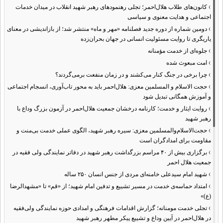
›
کانون‌های طلاب هلال‌احمر؛ تجلی رهنمودهای رهبر شهید انقلاب در میدان خدمات
اجتماعی و هدایت معنوی و سیاسی
›
دومین شماره از دوره جدید فصلنامه «مهر و ماه» منتشر شد؛ از بازاندیشی در معنای
یاریگری تا روایت مسئولیت انسانی در جهان بحران‌زده
›
جلوه‌ای از خدمت مؤمنانه
›
امت مبعوث شده
›
چرا برخی در جنگ کنار می‌کشند و در زمان منفعت برمی‌گردند؟
›
حجت الاسلام و المسلمین معزی: هلال‌احمر باید به محور تاب‌آوری، انسجام اجتماعی
و آموزش همگانی تبدیل شود
›
روایت ایثار و خدمت؛ کارنامه درخشان جمعیت هلال‌احمر در آزمون بزرگ وداع با
رهبر شهید
›
حجت‌الاسلام‌والمسلمین معزی: سیره رهبر شهید، الگوی عملی خدمت بی‌منت و
مقاومت برای امدادگران است
›
برگزاری بیش از ۴۰ مراسم بزرگداشت رهبر شهید در دفاتر نمایندگی ولی فقیه در
جمعیت هلال احمر
›
شهید امام سیدعلی خامنه‌ای مردی از جنس انسان ۲۵۰ ساله
›
امتداد حماسه‌ی خدمت در مسیر تشییع و تدفین امام شهید؛ از «قم» تا «مشهدالرضا
(ع)»
›
تجلی خدمت مومنانه؛ گزارش اقدامات فرهنگی و امدادی حوزه نمایندگی ولی‌فقیه
در هلال‌احمر در آیین وداع و تشییع پیکر مطهر رهبر شهید