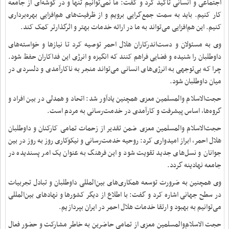
اجتماعی و انسانی تأکید کرد و گفت: ما نمی‌توانیم تنها و در گوشه‌ای از جامعه
کار کنیم. باید به سمت جمع‌گرایی برویم و از ظرفیت‌های هم‌افزایی بهره‌برداری
کنیم. این هم‌افزایی می‌تواند به ما در ارائه خدمات بهتر و اثرگذارتر کمک کند.
وی به مسئولان و دست‌اندرکاران هلال احمر توصیه کرد تا نیازها و خواسته‌های
داوطلبان را شنیده و فضایی فراهم کنند که انگیزه و انرژی این فداکاران حفظ شود.
چرا که بی‌توجهی به انرژی‌های انسانی می‌تواند منجر به ناکارآمدی و دلسردی در
میان داوطلبان شود.
حجت‌الاسلام والمسلمین معزی همچنین یادآور شد: اتحاد و همدلی در بین افراد و
گروه‌ها، اساس پیشرفت و کارآمدی در خدمت‌رسانی به مردم است.
حجت‌الاسلام والمسلمین معزی ضمن تقدیر از زحمات تمامی کارکنان و داوطلبان
هلال احمر، ابراز امیدواری کرد: روحیه خدمت‌رسانی و نیکوکاری روز به روز در بین
جوانان و نسل‌های جدید تقویت شود و این فرهنگ به عنوان یک امر پسندیده در
جامعه نهادینه گردد.
وی همچنین به ضرورت توسعه همکاری‌های بین‌المللی داوطلبان و تبادل تجربیات
در سطح جهانی اشاره کرد و گفت: با اطلاع از دیگر کشورها و نهادهای بین‌المللی
می‌توانیم به بهبود و ارتقا خدمات هلال احمر در ایران بپردازیم.
حجت الاسلام‌والمسلمین معزی از تمامی حاضرین به خاطر مشارکت و حضور فعال