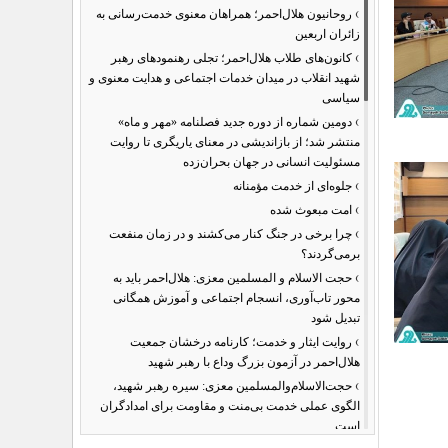
›
روحانیون هلال‌احمر؛ همراهان معنوی خدمت‌رسانی به
زائران اربعین
›
کانون‌های طلاب هلال‌احمر؛ تجلی رهنمودهای رهبر
شهید انقلاب در میدان خدمات اجتماعی و هدایت معنوی و
سیاسی
›
دومین شماره از دوره جدید فصلنامه «مهر و ماه»
منتشر شد؛ از بازاندیشی در معنای یاریگری تا روایت
مسئولیت انسانی در جهان بحران‌زده
›
جلوه‌ای از خدمت مؤمنانه
›
امت مبعوث شده
›
چرا برخی در جنگ کنار می‌کشند و در زمان منفعت
برمی‌گردند؟
›
حجت الاسلام و المسلمین معزی: هلال‌احمر باید به
محور تاب‌آوری، انسجام اجتماعی و آموزش همگانی
تبدیل شود
›
روایت ایثار و خدمت؛ کارنامه درخشان جمعیت
هلال‌احمر در آزمون بزرگ وداع با رهبر شهید
›
حجت‌الاسلام‌والمسلمین معزی: سیره رهبر شهید،
الگوی عملی خدمت بی‌منت و مقاومت برای امدادگران
است