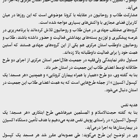
کپسول اکسیژن» توسط طلاب داوطلب جمعیت هلال‌احمر استان مرکزی به اجرا در
می‌آید
.
مشارکت طلاب و روحانیون در مقابله با کرونا موضوعی است که این روزها در میان
کاربران فضای‌ مجازی با واکنش‌های بسیاری مواجه شده است
.
گروه‌های مختلف جهادی در میان طلاب و روحانیون تلاش ‌کرده‌‌اند با برنامه‌ریزی در
عرصه پیشگیری و توزیع بسته‌های بهداشتی فعالیت و حضور داشته باشند، طلاب و
روحانیون داوطلب استان مرکزی هم یکی از این گروه‌های جهادی هستند که آستین
همت خود را برای فعالیت داوطلبانه بالا زده‌اند
.
مسئول دفتر نمایندگی ولی‌فقیه در جمعیت هلال‌احمر استان مرکزی از اجرای دو طرح
خلاقانه توسط اعضای طلاب این جمعیت در استان خبر داد
.
بنا به گفته وی، دو طرح «همیار یا همراه بیماران کرونایی» و همچنین «هر مسجد؛ یک
کپسول اکسیژن» از جمله ‌طرح‌هایی است که به همت اعضای طلاب این جمعیت در
استان دنبال می‌شود
.
هدیه نفس
بنا به گفته حجت‌الاسلام‌ و المسلمین میرهاشمی طرح ابتکاری «هر مسجد؛ یک
کپسول اکسیژن» در راستای پویش نفس هدیه می‌دهیم با هدف تأمین دستگاه‌ اکسیژن
در بیمارستان‌ها به اجرا درمی‌آید
.
وی در توضیح این طرح می‌گوید: طی مصوبه‌ای مقرر شد هر مسجد یک کپسول