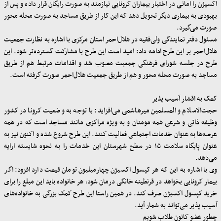
اکسیژن را امانی در اختیار بیماران کرونایی نیازمند به صورت رایگان قرار داده و پس از
بهبودی به بیماری دیگر تحویل دهد که این کار از طریق مساجد به صورت محله‌ محور
صورت می‌گیرد
.
مسئول دفتر نمایندگی ولی‌فقیه در هلال‌احمر استان مرکزی با اشاره به نظارت جمعیت
هلال‌احمر بر این طرح ادامه داد: امید است این طرح با مشارکت گسترده‌‌تر شود. این
طرح در جلسه شورای فرهنگی جمعیت مصوب شد و اقدامات مرتبط هم از طریق
مساجد به صورت محله‌ محور و هم از طریق جمعیت هلال‌احمر صورت گرفته است
.
کمک به اقشار آسیب پذیر
حجت‌الاسلام‌ و المسلمین میرهاشمی می‌افزاید: با توجه به وضعیت کرونا در کشور
وظیفه ذاتی و شرعی همه مومنان و به ویژه مراکزی مانند مساجد است که در همه
عرصه‌ها به عنوان خدمات اجتماعی فعالیت کنند. این طرح شروع ‌شده و اکنون نیز به
عنوان پایگاه سلامت ۱۵ در سطح شهرستان این خدمات را به نحوه شایسته ارایه
می‌دهد
.
وی با اشاره به این که هر کپسول اکسیژن چهارمیلیون تومان قیمت دارد افزود: اگر
بیمار کرونایی بخواهد در قرنطینه خانگی درمان شود، هر خانواده‌ باید این مبلغ را برای
خرید کپسول اکسیژن صرف کند. در همین راستا این طرح کمک بزرگی به خانواده‌های
آسیب پذیر می‌تواند به شمار آید
.
چطور عضو کانون طلاب شویم