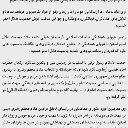
مردم در این نهاد اعطا نموده است که بایستی شکرگزار و قدردان این نعمت باشیم
وی ادامه داد: ما زندگانی خود را در زمان وقوع حوادث مدیون مجاهدت ها و
تلاش‌های امدادگران، نجاتگران، داوطلبان و جوانان سخت کوش جمعیت هلال احمر
هستیم.
رئیس شورای هماهنگی تبلیغات اسلامی آذربایجان‌ شرقی ادامه داد: جمعیت هلال
احمر استان با شورای هماهنگی در مقاطع مختلف همکاری‌های تنگاتنگ و صمیمانه‌ای
دارد که قدردان زحمات نیروهای خدوم جمعیت هلال احمر هستیم
.
حجت الاسلام رسول برگی با تسلیت فرا رسیدن سی و یکمین سالگرد ارتحال حضرت
امام خمینی (ره) وسالگرد شهدای ۱۵ خرداد42 و انتخاب مقام معظم رهبری به رهبری
نظام مقدس جمهوری اسلامی گفت : امسال برای آشنا شدن مردم و جوانان با وصیت
نامه الهی - سیاسی حضرت امام راحل(ره) یک سری برنامه های فرهنگی جهت تطبیق
وصیت نامه حضرت امام (ره) با بیانیه گام دوم مقام معظم رهبری (مدظله العالی) در
نظر گرفته‌ایم
.
وی همچنین افزود
:
شورای هماهنگی در راستای تحقق فرامین مقام معظم رهبری مبنی
بر کمک های مومنانه در امر مبارزه با کرونا با همت و جهاد مردم مومن و روزه دار
استان، اقدام به تهیه بسته های معیشتی و بهداشتی نمود و در میان خانوارهای متاثر