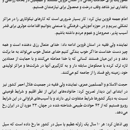
محوریت برای خدمت رسانی در استان قزوین هستند و همچنین در بحث زراعتی و
باغداری نیز شاهد وقف درخت و محصول برای نیازمندان هستیم.
امام جمعه قزوین بیان کرد: کار بسیار ضروری است که کارهای نیکوکاری را در مراکز
تشکلی ببریم و در حوزه آموزشی، فرهنگی یا صنعتی بتوانیم اقدامات موثری برای قشر
آسیب پذیر، محرومان و عموم مردم داشته باشیم.
نماینده ولی فقیه در استان قزوین ادامه داد: خدای متعال رزق دهنده است و همه
چیز دست خداست ما اگر خوب بندگی کنیم خدای متعال خوب می‌تواند به ما برکت
دهد و در این میان هستند کسانی که با خدا معامله می‌کنند و با حمایت از معتادین
تازه ترک کرده یا محکومان سابقه دار و به کارگیری آنها در شرکت‌ها و مراکز تولیدی
خود، زمینه رفع فساد را از جامعه کم می‌کنند.
حجت الاسلام و المسلمین معزی، نماینده ولی فقیه در جمعیت هلال احمر کشور نیز
در ابتدای این دیدار تصریح کرد: خانواده‌های ایرانی از نظر اقلیم و شرایط قومیتی
نسبت به دیگر کشورها شرایط متفاوت تری دارند و با آسیب‌های فراوانی در این شرایط
روبرو هستیم که از ۴۳ حوادث طبیعی شناخته شده در جهان، ۳۳ مورد آن در ایران رخ
می‌دهد.
وی اذعان کرد: هر ۱۰ سال یک زلزله عظیم یا سیل در کشور ما رخ داده است که سیل