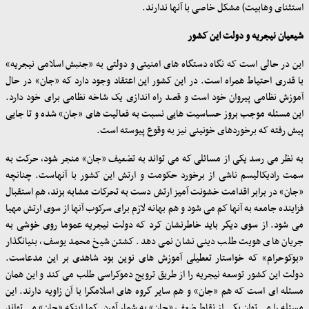
استثنای وهابیت) مشکل خاصی با آنها ندارند
.
شیعیان نیجریه و دولت این کشور
این در حالی است که نگاه دستگاه های امنیتی و دولتی به «جنبش اسلامی نیجریه»
با قدری احتیاط همراه است. در این کشور این اعتقاد وجود دارد که «جان» در حال
آموزش نظامی پیروان خود است و قصد راه اندازی یک شاخه نظامی برای خود دارد.
این مسئله موجب بروز حساسیت هایی نسبت به فعالیت های «جان» شده و تا جایی
پیش رفته که برخوردهای خونینی نیز به وقوع پیوسته است
.
به نظر می رسد یکی از مسائلی که می تواند به تضعیف «جان» منجر شود، حرکت به
سمت رادیکالیسم ناشی از برخورد حکومت و ارتش این کشور با آنهاست. چنانچه
«جان» در برابر اقدامت خشونت آمیز ارتش دست به تحرکات مشابه بزند، هم استقبال
فزاینده جامعه به آنها کم می شود و هم بهانه لازم برای سرکوب آنها از سوی ارتش مهیا
می شود. از سوی دیگر باید خاطرنشان کرد که دولت نیجریه عموما روی خوشی به
جریان های هویت طلب دینی نشان نمی دهد. کشتن شیخ محمد یوسف، بنیانگذار
«بوکوحرام» که خواستار تعطیلی آموزش های نوین بود شاهدی بر این مدعاست.
دولت این کشور توسعه نیجریه را از طریق ترویج دموکراسی طلب می کند و این همان
مسئله ای است که هم «جان» و هم سایر گروه های اسلامگرا با آن زاویه دارند. این
مسئله را می توان یکی از نقاط ضعف «جان» به شمار آورد. کما اینکه «جان» می تواند