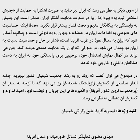
از سوی دیگر به نظر می رسد که ایران نیز نباید به صورت آشکارا به حمایت از «جنبش
اسلامی نیجریه» بپردازد؛ زیرا در صورت حمایت آشکار ایران، ممکن است این جنبش
به وابستگی به بیگانگان متهم و تحت فشار بیشتر قرار بگیرد. مضافا اینکه حساسیت
های عمومی به اقدامات ایران در منطقه و جهان رو به فزونی است و چنانچه آشکار
شود که ایران به دنبال نفوذ در غرب آفریقا است، فشار بر جان و حساسیت نسبت به
ایران دو چندان می شود. در صورتی که ایران یک حمایت معنوی عرضه کند، جان می
تواند در کمال نمایش استقلال خود، توجیهی برای وابستگی خود به ایران به دست
مخالفان داخلی و خارجی خود ندهد
.
در مجموع می توان گفت که روند رو به رشد جمعیت شیعیان کشور نیجریه، چشم
انداز مناسبی از گسترش ژئوپلیتیک شیعه فرا رو می نهد که با توجه به بستر آن
(پرجمعیت ترین کشور آفریقا) و انگیزه های این جریان و نهضت نوپا، امید تداوم و
گسترش آن منطقی به نظر می رسد
.
کلید واژه ها:
نیجریه آفریقا شیخ زکزاکی شیعیان
مهدی دهنوی تحلیلگر کسائل خاورمیانه و شمال آفریقا