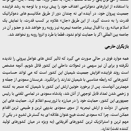
با استفاده از ابزارهای دموکراسی اهداف خود را پیش برده و با توجه به رشد فزاینده
جمعیت پیروان خود، در آینده ای نه چندان دور از طریق مکانیسم های دموکراتیک
قدرت را به دست گیرد. از این طریق «جان» علاوه بر کسب قدرت، با نمایش یک
اسلام میانه رو، با اقبال بیشتر جامعه نیجریه نیز روبه رو خواهد شد و حضور آن در
جامعه بین المللی اگر با حمایت توام نشود، قطعا با طرد و انزوا روبه رو نخواهد شد.
بازیگران خارجی
همه موارد فوق در حالی صورت می گیرد که تاثیر کنش های عوامل بیرونی را نادیده
نگرفته و برای آن نیز سهمی در تحولات داخلی این کشور قائل شویم. آنچه مشخص
است روند فزاینده افزایش جمعیت شیعیان این کشور است که می تواند حساسیت
کشورهایی که رابطه مناسبی با شیعیان ندارند را برانگیزد. عربستان سعودی از جمله و
مهمترین آنهاست. پس از برخورد خونین ارتش این کشور با شیعیان که منجر به کشته
و زخمی شدن تعداد قابل توجهی از آنان شد، پادشاه سعودی در تماسی تلفنی با رئیس
جمهوری این کشور، حمایت خود را در مبارزه با تروریسم اعلام کرد. حمایت های این
چنینی از دولت و ارتش نیجریه از سوی سعودی بدیهی ترین و طبیعی ترین اقدام
ممکن است، چرا که سعودی تحت هیچ عنوان علاقه ای به گسترش تشیع در یکی از
مهم ترین و استراتژیک ترین کشورهای آفریقایی (به ویژه در میان کشورهای تولید
کننده نفت) ندارد
.