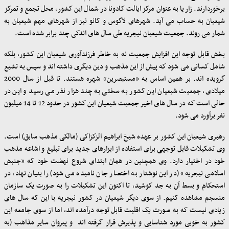
برخوردارند. زاریا به عنوان مرکز ایالت کادونا در شمال این کشور، محل تجمع و تمرکز
شیعیان به حساب می آید. شهرهای لاگوس و کانو نیز از شهرهای مهم شیعیان به
شمار می روند. جمعیت شیعیان نیجریه طی سال های اندکی چند برابر شده است.
بخش قابل توجه این افزایش جمعیت نه به خاطر فرزندآوری شیعیان این کشور، بلکه
شامل کسانی می شود که پیش از این مذهب و دین دیگری داشته اند و سپس به تشیع
گرویده اند. بر همین اساس به «مستبصرین» شهره هستند. تا قبل از سال 2000
میلادی، جمعیت شیعیان این کشور به سختی به چند هزار نفر می رسید و این در
حالی است که در سال های اخیر جمعیت شیعیان این کشور در حدود 12 تا 14 میلیون
نفر برآورد می شود
.
رهبری شیعیان این کشور بر عهده شیخ ابراهیم الزکزاکی (مالکی مذهب سابق) است.
وی تشکیلات قابل توجهی برای استفاده از ابزارهای جدید برای تبلیغ و اشاعه مذهب
خود در اختیار دارد. وی همچنین در همان ابتدای شروع نهضت خود که «جنبش
اسلامی نیجریه» (در این نوشتار به اختصار جان نامیده می شود) را بنیان نهاد، در
استحکام و بسط آن به جد کوشید، تا اکنون این تشکیلات را به صورت یک سازمان
منسجم مشاهده کنیم. از سوی دیگر شیعیان در کشور نیجریه با این که سال های
زیادی نیست که به صورت یک اقلیت قابل توجه درآمده اند، اما از سوی جامعه این
کشور به خوبی مورد شناسایی و پذیرش قرار گرفته اند و پیروان سایر مذاهب (به