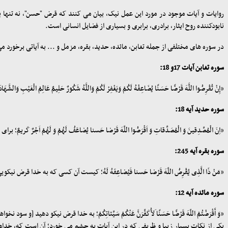
روایات و آیات موجود در مورد این عمل نیک، بیان می کنند که قرض "حسن"، نه تنها
نابودکننده روح ایثار، برادری، برابری و بسیاری از فضایل انسانی است
.
در سوره ‏های مختلفی از جمله تغابن، مائده، حدید، بقره، مزمل و ... به آیاتی برخور
سوره تغابن آیات 17و 18
:
«إِنْ تُقْرِضُوا اللَّهَ قَرْضًا حَسَنًا یُضَاعِفْهُ لَکُمْ وَیَغْفِرْ لَکُمْ وَاللَّهُ شَکُورٌ حَلِیمٌ عَا
سوره حدید آیه 18
:
«اِنَ الْمُصِّدِقینَ وَ الْمُصَدِّقاتِ وَ اَقْرَضُوا اللّه‏َ قَرْضا حَسنا یُضاعَفُ لَهُمْ وَ لَهُمْ
سوره بقره آیه 245
:
«مَنْ ذَا الَّذِی یُقْرِضُ اللّه‏َ قَرْضا حَسنا فَیُضاعِفَهُ لَهُ؛ کیست آن کسی که به خدا قرض
سوره مائده آیه 12
:
«وَ أَقْرَضْتُمُ اللّهَ قَرْضًا حَسَنًا َلأُکَفِّرَنَّ عَنْکُمْ سَیِّئاتِکُمْ؛ به خدا قرض نیکو دهید [و سود 
یکی از نکات بسیار زیبا و ظریفی که در این آیات به چشم می خورد؛ آن است که، خداون