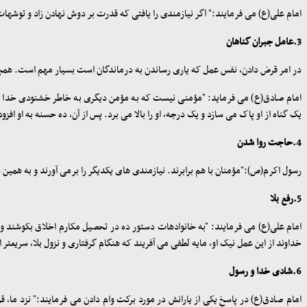
امام علی(ع) می فرمایند:" اگر نیازمندی را یافتی که قدرت بر دوش نهادن زاد و توشه‏ا
3.عامل جبران گناهان
در امر قرض دادن، نفس عمل که یاری رساندن به درماندگان است بسیار مهم است. همچنی
امام صادق(ع) می ‏فرماید: "مؤمنی نیست که به مؤمن دیگری به خاطر خشنودی خدا قر
یک گناه از او پاک می ‏سازد و یک درجه، او را بالا می برد. پس از آن، ده حسنه به او افز
4.حاجت روا شدن
رسول اکرم(ص):"مؤمنان با هم برابرند. نیازمندی ‏های یکدیگر را برمی ‏آورند و به همین د
5.رفع بلا
امام علی(ع) می فرمایند: "به خانواده‏ات دستور ده در تحصیل مکارم اخلاق بکوشند و
خداوند از این عمل نیک او، مایه لطفی می ‏آفریند که هنگام گرفتاری و نزول بلا، سریع‏
6.شادی خدا و رسول
امام صادق(ع) در پاسخ یکی از یارانش در مورد برکت وام دادن می ‏فرمایند:" نزد ما