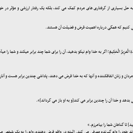
 به حل بسیاری از گرفتاری های مردم کمک می کند، بلکه یک رفتار ارزشی و مؤثر در
د می کنیم که همگی درباره اهمیت قرض و فضیلت آن هستند
.
لِمُ الْغَیْبِ وَالشَّهَادَةِ الْعَزِیزُ الْحَکِیمُ؛ اگر به خدا وام نیکو بدهید، آن را برای شما چند برابر می‏
 اَجْرٌ کَریمٌ؛ برای مردان و زنان انفاق‏کننده و آنها که به خدا قرض می دهند، پاداشی چندین برابر هست و
 نیکویی بدهد و خدا آن را چندین برابر می کند[و به او باز می گرداند]».
نخواهید] تا گناهان شما را بیامرزم
.
»
د خود را وام گیرنده معرفی می کند. البته در واقع قرض دهنده، وام را به یک شخص می 