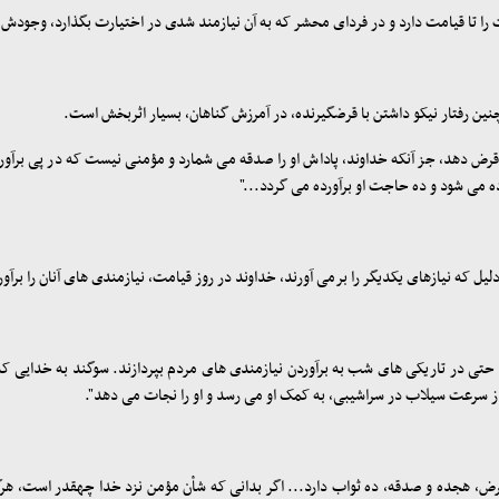
ت را تا قیامت دارد و در فردای محشر که به آن نیازمند شدی در اختیارت بگذارد، وجودش 
ن رفتار نیکو داشتن با قرض‏گیرنده، در آمرزش گناهان، بسیار اثربخش است
.
ض دهد، جز آنکه خداوند، پاداش او را صدقه می شمارد و مؤمنی نیست که در پی برآور
وده می ‏شود و ده حاجت او برآورده می گردد..."
لیل که نیازهای یکدیگر را برمی ‏آورند، خداوند در روز قیامت، نیازمندی ‏های آنان را برآو
 حتی در تاریکی ‏های شب به برآوردن نیازمندی‏ های مردم بپردازند. سوگند به خدایی ک
تر از سرعت سیلاب در سراشیبی، به کمک او می رسد و او را نجات می ‏دهد
."
، قرض، هجده و صدقه، ده ثواب دارد... اگر بدانی که شأن مؤمن نزد خدا چه‏قدر است، ه