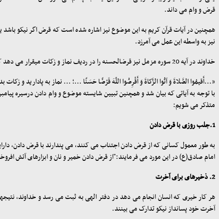
قرض و وام می داند
.
همچنین در آیات قرآن کریم به این موضوع نیز اشاره شده است که قرض اگر نیکو باشد یعنی
نیز به واسطه این عمل می آمرزد
.
خداوند در آیه 20 سوره مزمل نیز قرض‏الحسنه را در ردیف نماز و زکات می‏قرار می دهد که نشان از اهمیت بالای این عمل نیک داشته و می فرماید
«...أَقیمُوا الصَّلاةَ وَ آتُوا الزَّکاةَ وَ أَقْرِضُوا اللّهَ قَرْضًا حَسَنًا ...؛ ... نماز به پادا
با توجه به آیاتی که بیان شد و همچنین تبیین شایسته موضوع و وام دادن درسیره پیامبر
متذکر می شویم
:
1.جلب روزی با قرض دادن
به طور معمول کسانی که از قرض دادن اجتناب می کنند، می پندارند با قرض دادن، دارای
امام صادق(ع) در این مورد می فرمایند:"از قرض دادن خمیر و نان و ابزارهای آتش افروخ
2. ذخیره‏ای برای آخرت
هر کار خیری که انسان انجام می دهد در دفتر الهی به ثبت می رسد و خداوند، نتیجه‏
آخرت خود پس‏انداز نیکو تدارک می بینند
.