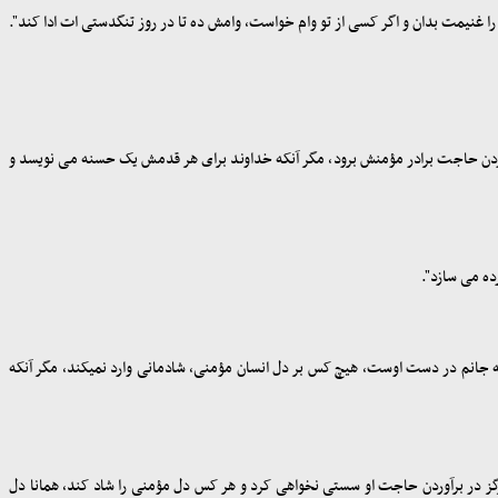
را غنیمت بدان و اگر کسی از تو وام خواست، وامش ده تا در روز تنگ‏دستی ات ادا کند
."
دن حاجت برادر مؤمنش برود، مگر آنکه خداوند برای هر قدمش یک حسنه می ‏نویسد و
رده می سازد
."
ه جانم در دست اوست، هیچ کس بر دل انسان مؤمنی، شادمانی وارد نمی‏کند، مگر آنکه
رگز در برآوردن حاجت او سستی نخواهی کرد و هر کس دل مؤمنی را شاد کند، همانا دل