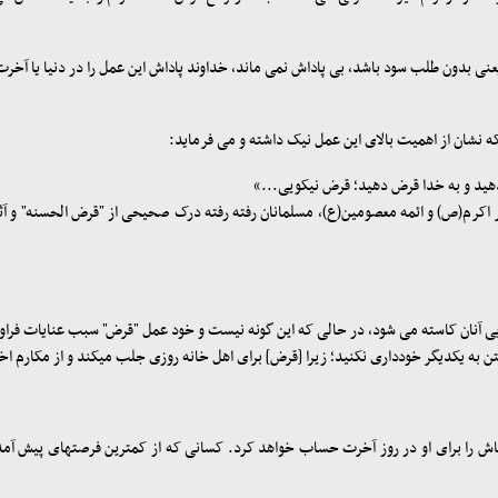
 بدون طلب سود باشد، بی پاداش نمی ماند، خداوند پاداش این عمل را در دنیا یا آخرت، ن
:
رید و زکات بدهید و به خدا قرض دهید؛ قرض نیکویی...»
 اکرم(ص) و ائمه معصومین(ع)، مسلمانان رفته رفته درک صحیحی از "قرض الحسنه" و آثار و 
ی آنان کاسته می شود، در حالی ‏که این ‏گونه نیست و خود عمل "قرض" سبب عنایات فراوان
تن به یکدیگر خودداری نکنید؛ زیرا [قرض] برای اهل خانه روزی جلب می‏کند و از مکارم ا
اش را برای او در روز آخرت حساب خواهد کرد. کسانی که از کمترین فرصت‏های پیش آمده