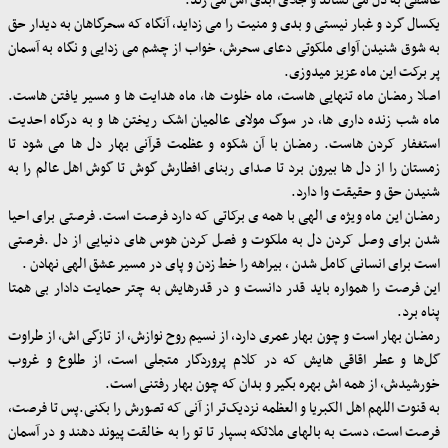
عاشقی به دل می نشاند و جلای ابدی اش می زند
.
یکسال گرد و غبار نیستی و بدی و منیت را می زداید، آنگاه که سحرگاهان به دیدار حق
به شوق شنیدن آوای ملکوتی دعای سحرش، خواب از چشم می زدایی و نگاه به آسمان
پر برکت این ماه عزیز میدوزی
.
اصلا رمضان ماه تنهایی هاست، ماه خلوت ها، ماه هدایت ها و مسیر یافتن هاست.
ماه شب زنده داری ها، در سوگ مولای عالمیان اشک ریختن ها و به درگاه احدیت
استغفار کردن هاست. رمضان با آن شکوه و عظمت قرآنی بهار دل ها می شود تا
زمستان را از دل ها بیرون برد تا صدای ربنای افطارش گوش تا گوش اهل عالم را به
شنیدن حق و حقیقت وا دارد
.
رمضان این ماه ویژه ی الهی با همه ی برکاتی که دارد فرصت است. فرصتی برای احیا
شدن برای وصل کردن دل به ملکوت و فصل کردن هوس های دنیایی از دل
.
فرصتی
است برای انسانی کامل شدن ، بیراهه را خط زدن و پای در مسیر عشق الهی نهادن
.
این فرصت را همواره باید قدر دانست و در قدرهایش به چتر حمایت دادار بی همتا
پناه برد
.
رمضان بهار است و چون بهار عمری دارد، از نسیم روح نوازش، از تازگی اش، از طراوت
گل‌ها و عطر اقاقی هایش که در کلام پروردگار متجلی است، از طلوع و غروب
خورشیدش، از همه اش بهره بگیر و بدان که چون بهار رفتنی است
.
به قنوت اللهم اهل الکبریا و العظمه نزدیک‌تر از آنی که تصورش را بکنی.پس تا فرصت،
فرصت است، دست به بالهای ملائکه بسپار تا تو را به خالقت پیوند دهند و در آسمان