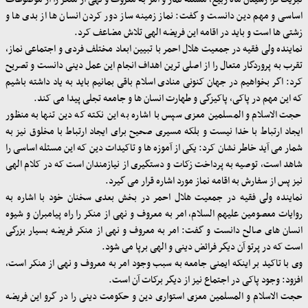
اساسی و مهم دین دانست و گفت: نماز زمینه ساز دور کردن انسان ها از بدی ها و
زشتی ها است و باید در اقامه این فریضه الهی تلاش مضاعف کرد.
نماینده ولی فقیه در جمعیت هلال احمر با تبیین ابعاد مختلف فردی و اجتماعی نماز،
تقرب به پروردگار متعال را از اصلی ترین اهداف انجام این عمل دینی دانست و تصریح
کرد: اگر بخواهیم در جهان کنونی منادی اسلام باقی بمانیم باید به یاد داشته باشیم
که این مهم در پاکی، پاکیزگی و طهارت انسان ها و جامعه تجلی پیدا می کند.
حجت الاسلام و المسلمین معزی سپس با اشاره به این نکته که دین تنها به منظور
ایجاد ارتباط با خدا نیست و بلکه مسیری صحیح برای ایجاد ارتباط با مخلوق نیز به
شمار می آید خاطر نشان کرد: یکی از آموزه ها و تاکیدات دین که این مسئله اساسی را
شاهد است، توصیه به پرداخت زکات و دستگیری از نیازمندان است که در کلام الهی
نیز پس از سفارش به اقامه نماز مورد اشاره قرار می گیرد.
نماینده ولی فقیه در جمعیت هلال احمر در بخش بعدی سخنان خود با اشاره به
روایات معصومین علیهم السلام، امر به معروف و نهی از منکر را راه پیامبران و شیوه
انسان های صالح دانست و گفت: امر به معروف و نهی از منکر فریضه بسیار بزرگی
است که در پرتو آن دیگر فرائض دینی و الهی برپا می شود.
وی با تاکید بر اینکه ایمنی جامعه به سبب وجود امر به معروف و نهی از منکر است،
افزود: وجود پاکی در اجتماع نیز از دیگر برکات آن است.
حجت الاسلام و المسلمین معزی استواری دین و حکومت دینی را در گرو این فریضه